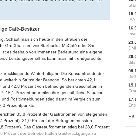
Star
15.
IAA
16.
ige Café-Besitzer
Inv
ig. Schaut man sich heute in den Straßen der
23.
 Großfilialisten wie Starbucks, McCafé oder San
DME
 ist es deshalb von immenser Bedeutung eine eigene
28.
is-/ Leistungsverhältnis kann man mit trendgerechter
Bit
.
09.
 zurückliegende Winterhalbjahr. Die Konsumfreude der
deG
d weiterhin Stütze der Branche. So berichten 42,1
15.
n und 42,8 Prozent von befriedigenden Geschäften in
Fra
 15,1 Prozent beurteilen ihre geschäftliche Situation
 und Positivmeldungen stieg damit im Vergleich zum
17.
Ent
7,0 Prozentpunkte.
richten 33,8 Prozent der Gastronomen von steigenden
» al
7 Prozent). 31,0 Prozent der Befragten mussten
8 Prozent). Das Gästeaufkommen stieg bei 28,6 Prozent
7,8 Prozent der Betriebe hatten Gästerückgänge zu