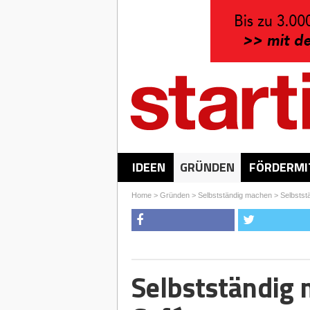
IDEEN
GRÜNDEN
FÖRDERMI
Home
>
Gründen
>
Selbstständig machen
>
Selbstst
Selbstständig