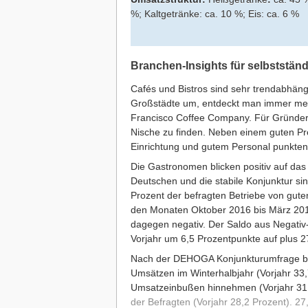
%; Kaltgetränke: ca. 10 %; Eis: ca. 6 %
Branchen-Insights für selbstständ
Cafés und Bistros sind sehr trendabhäng
Großstädte um, entdeckt man immer mehr
Francisco Coffee Company. Für Gründer
Nische zu finden. Neben einem guten Pre
Einrichtung und gutem Personal punkten
Die Gastronomen blicken positiv auf das
Deutschen und die stabile Konjunktur sin
Prozent der befragten Betriebe von gute
den Monaten Oktober 2016 bis März 2017.
dagegen negativ. Der Saldo aus Negativ-
Vorjahr um 6,5 Prozentpunkte auf plus 2
Nach der DEHOGA Konjunkturumfrage be
Umsätzen im Winterhalbjahr (Vorjahr 33,
Umsatzeinbußen hinnehmen (Vorjahr 31,
der Befragten (Vorjahr 28,2 Prozent). 2