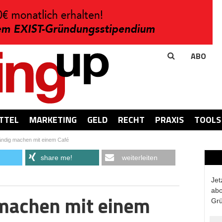
ABO
TTEL
MARKETING
GELD
RECHT
PRAXIS
TOOLS
ändig machen mit einem Café
share me!
weiterleiten
Jet
abo
 machen mit einem
Grü