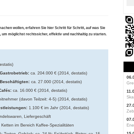
 machen
wollen, erfahren Sie hier Schritt für Schritt, auf was Sie
um möglichst rechtssicher, effektiv und nachhaltig zu starten.
statis)
Gastrobetrieb:
ca. 204.000 € (2014, destatis)
06.
 Beschäftigten:
ca. 27.000 (2014, destatis)
Gre
Cafés:
ca. 16.000 € (2014, destatis)
11.
Skal
itnehmer (davon Teilzeit: 4-5) (2014, destatis)
27.
stleistungen:
1.100 € im Jahr (2014, destatis)
Zeb
ndelswaren, Liefergeschäft
07.
Ketten im Bereich Kaffee-Spezialitäten
Ene
15.
; Torten, Gebäck: ca. 24 %; Frühstück, Bistro: ca. 15