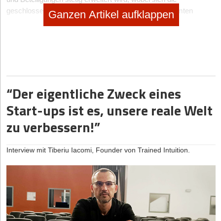
geschlossenen Kooperationen stark auf einen bestimmten
Ganzen Artikel aufklappen
Bereich fokussieren. Auf diese Weise schließt ein solches
Unternehmen mit Buy & Build Strategie irgendwann die gesamte
Wertschöpfungskette mit ein, von der Entwicklung und
Forschung zu neuen Produkten und Dienstleistungen, über die
Produktion bis hin zum Marketing und Vertrieb.
“Der eigentliche Zweck eines
Start-ups ist es, unsere reale Welt
zu verbessern!”
Interview mit Tiberiu Iacomi, Founder von Trained Intuition.