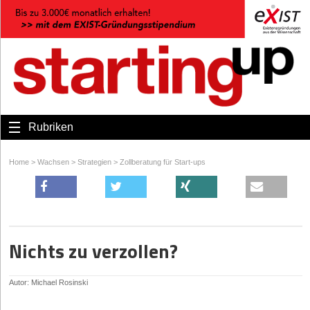
Rubriken
Home
>
Wachsen
>
Strategien
>
Zollberatung für Start-ups
Nichts zu verzollen?
Autor: Michael Rosinski