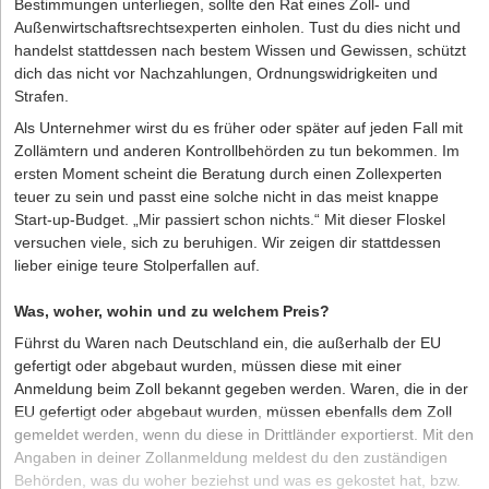
Bestimmungen unterliegen, sollte den Rat eines Zoll- und
Außenwirtschaftsrechtsexperten einholen. Tust du dies nicht und
handelst stattdessen nach bestem Wissen und Gewissen, schützt
dich das nicht vor Nachzahlungen, Ordnungswidrigkeiten und
Strafen.
Als Unternehmer wirst du es früher oder später auf jeden Fall mit
Zollämtern und anderen Kontrollbehörden zu tun bekommen. Im
ersten Moment scheint die Beratung durch einen Zollexperten
teuer zu sein und passt eine solche nicht in das meist knappe
Start-up-Budget. „Mir passiert schon nichts.“ Mit dieser Floskel
versuchen viele, sich zu beruhigen. Wir zeigen dir stattdessen
lieber einige teure Stolperfallen auf.
Was, woher, wohin und zu welchem Preis?
Führst du Waren nach Deutschland ein, die außerhalb der EU
gefertigt oder abgebaut wurden, müssen diese mit einer
Anmeldung beim Zoll bekannt gegeben werden. Waren, die in der
EU gefertigt oder abgebaut wurden, müssen ebenfalls dem Zoll
gemeldet werden, wenn du diese in Drittländer exportierst. Mit den
Angaben in deiner Zollanmeldung meldest du den zuständigen
Behörden, was du woher beziehst und was es gekostet hat, bzw.