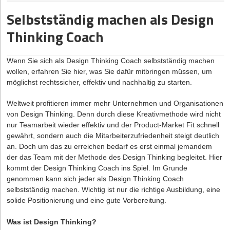
beachten sind.
Welche Gewinne und Verluste sind in den ersten drei Jahren
Selbstständig machen als Design
nach Gründung zu erwarten?
Grundlagen einer erfolgreichen Kreditberatung
Thinking Coach
Was sind die Stärken und Schwächen des Unternehmens?
Eine effektive Kreditberatung erfordert ein solides Fundament
Welche Chancen und Risiken birgt der Markt?
aus Fachwissen und sorgfältiger Vorgehensweise. Zu den
Schlüsselelementen gehören die Bewertung der Kreditwürdigkeit,
Wenn Sie sich als Design Thinking Coach
selbstständig machen
Welcher Kapitalbedarf resultiert aus der Planung und wie
die Durchführung von Finanzanalysen und die Einschätzung von
wollen, erfahren Sie hier, was Sie dafür mitbringen müssen, um
kann eine Finanzierung erfolgen?
Risiken.
möglichst rechtssicher, effektiv und nachhaltig zu starten.
(Quelle: gründerberater.de)
Die Kreditwürdigkeit eines Kunden ist ein entscheidender Faktor
Weltweit profitieren immer mehr Unternehmen und Organisationen
bei der Beurteilung seiner Fähigkeit, einen Kredit
Wer sich mit einem Foodtruck selbständig machen will, kommt
von Design Thinking. Denn durch diese Kreativmethode wird nicht
zurückzuzahlen. Hierbei spielen Aspekte wie
auch um das Thema
nur Teamarbeit wieder effektiv und der Product-Market Fit schnell
Finanzierung
nicht herum. Eigentlich solltest
Einkommenssituation, Vermögenswerte und Zahlungshistorie
du dich schon während der Businessplanerstellung damit
gewährt, sondern auch die Mitarbeiterzufriedenheit steigt deutlich
eine wichtige Rolle. Eine gründliche Finanzanalyse ermöglicht es
auseinandersetzen. Hierzu zählen im Detail die Umsatz- und
an. Doch um das zu erreichen bedarf es erst einmal jemandem
dem Berater, ein umfassendes Bild der finanziellen Situation des
Gewinnplanung, die Unternehmensfinanzierung sowie die
der das Team mit der Methode des Design Thinking begleitet. Hier
Kunden zu gewinnen und maßgeschneiderte Lösungen zu
Einnahmen-Überschuss-Rechnung
kommt der Design Thinking Coach ins Spiel. Im Grunde
(EÜR).
entwickeln.
genommen kann sich jeder als Design Thinking Coach
Die Risikobewertung ist ein weiterer essentieller Bestandteil der
Feedback einholen und testen, testen, testen
selbstständig machen. Wichtig ist nur die richtige Ausbildung, eine
Kreditberatung. Hierbei werden potenzielle Risiken identifiziert
solide Positionierung und eine gute Vorbereitung.
Leider kann man nie mit Sicherheit abschätzen, ob das eigene
und evaluiert, die sich auf die Rückzahlungsfähigkeit des Kunden
Business ein Erfolg wird. Es ist jedoch mit Sicherheit von Vorteil,
auswirken könnten. Dazu gehören beispielsweise:
Was ist Design Thinking?
Speisen bereits vorab zu testen und Feedback einzuholen.