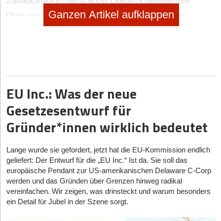
2. BEREICH DER BUSINESS MODEL CANVAS: KUNDENNUTZEN
Ganzen Artikel aufklappen
Ohne einen Mehrwert wird kein Kunde das Angebot eines
Unternehmens nachfragen. Die „Value Proposition“ definiert den
Nutzen des Produkts oder der Dienstleistung eines Unternehmens
für seine Kunden. Dieser ist oft für die verschiedenen Zielgruppen
unterschiedlich, da sich ihre Bedürfnisse unterscheiden. Wichtige
Fragen sind:
Welchen Nutzen/Wert hat unser Angebot für die Kunden?
EU Inc.: Was der neue
Welche Kundenprobleme lösen wir mit unserem
Gesetzesentwurf für
Produkt/unserer Dienstleistung?
Gründer*innen wirklich bedeutet
3. BEREICH DER BUSINESS MODEL CANVAS: VERTRIEBSKANÄLE
Die Vertriebskanäle bestimmen, wie die Interaktion mit den Kunden
Lange wurde sie gefordert, jetzt hat die EU-Kommission endlich
abläuft. Kommunikation, Distribution und Verkaufsstellen bilden
geliefert: Der Entwurf für die „EU Inc.“ Ist da. Sie soll das
Schnittstellen eines Unternehmens zu seinen Kunden. Die
europäische Pendant zur US-amerikanischen Delaware C-Corp
Wahrnehmung des Kunden an diesen Berührungspunkten ist
werden und das Gründen über Grenzen hinweg radikal
dabei zentral. Wichtige Fragen sind:
vereinfachen. Wir zeigen, was drinsteckt und warum besonders
Wie erfahren unsere Kunden von unserem Angebot?
ein Detail für Jubel in der Szene sorgt.
Wie gelangt unser Produkt/unsere Dienstleistung zum Kunden?