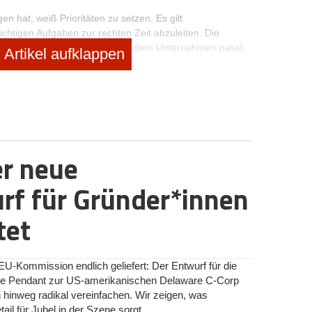
n hat, weiß Prioritäten zu setzen. Es gilt
htigen Aufgaben zur rechten Zeit abzuleiten. Die
ellen, das zu den Gründern und dem Unternehmen passt.
Artikel aufklappen
und Weiterentwicklung der Strategie.
leicht einer Reise. Einer spannenden Reise durch die
nehmens. Eine Reise, die sich wiederholt und auf der es
gibt.“
smodell hilft, den Fokus zu finden und effizient seine
er neue
zu pflegen, sollte nicht als lästige Zusatzaufgabe
r die Zusammenhänge versteht, erfolgreich umsetzt
rf für Gründer*innen
allen daran finden, die Bausteine (Station 1-12)
tet
häftsmodell über 12 Stationen
 EU-Kommission endlich geliefert: Der Entwurf für die
ische Pendant zur US-amerikanischen Delaware C-Corp
 sowohl auf der Unternehmerseite als auch außerhalb.
inweg radikal vereinfachen. Wir zeigen, was
r, Mitarbeiter oder sonstige Beteiligte geht.
il für Jubel in der Szene sorgt.