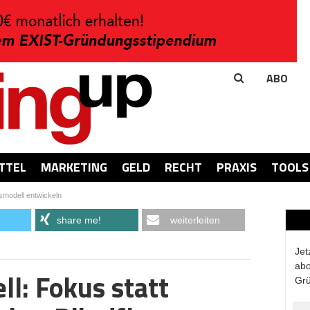
ABO
TTEL
MARKETING
GELD
RECHT
PRAXIS
TOOLS
modell entwickeln
share me!
weiterleiten
Jet
abo
l: Fokus statt
Grü