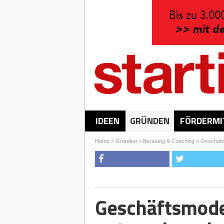
IDEEN
GRÜNDEN
FÖRDERMI
Home
>
Gründen
>
Beratung & Coaching
>
Geschäfts
Geschäftsmodel