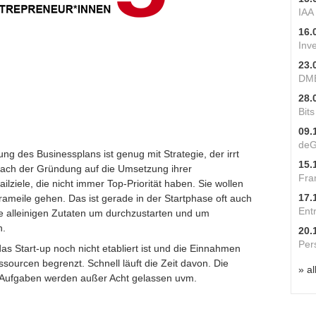
IAA
16.
Inv
23.
DME
28.
Bit
09.
deG
ng des Businessplans ist genug mit Strategie, der irrt
15.
h nach der Gründung auf die Umsetzung ihrer
Fra
lziele, die nicht immer Top-Priorität haben. Sie wollen
17.
rameile gehen. Das ist gerade in der Startphase oft auch
Ent
die alleinigen Zutaten um durchzustarten und um
n.
20.
Per
s Start-up noch nicht etabliert ist und die Einnahmen
ssourcen begrenzt. Schnell läuft die Zeit davon. Die
» al
ige Aufgaben werden außer Acht gelassen uvm.