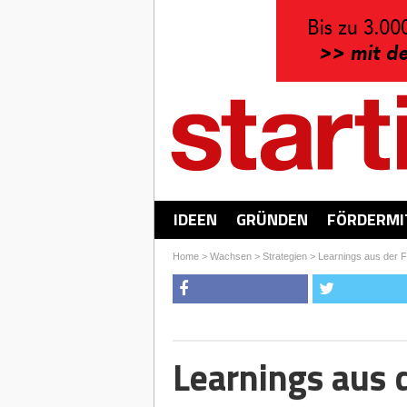
IDEEN
GRÜNDEN
FÖRDERMI
Home
>
Wachsen
>
Strategien
>
Learnings aus der F
Learnings aus 