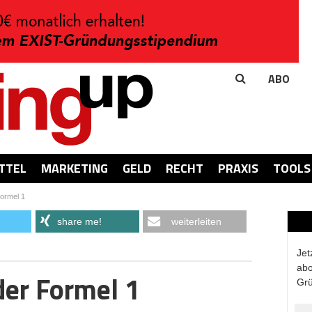
ABO
TTEL
MARKETING
GELD
RECHT
PRAXIS
TOOLS
ormel 1
share me!
weiterleiten
Jet
abo
der Formel 1
Grü