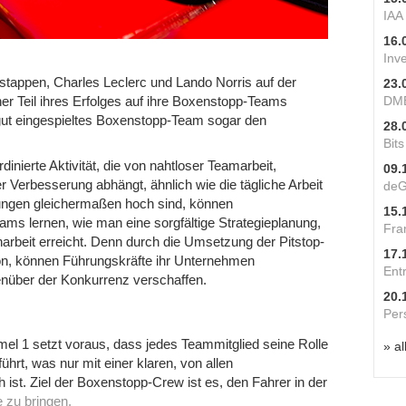
IAA
16.
Inv
tappen, Charles Leclerc und Lando Norris auf der
23.
DME
er Teil ihres Erfolges auf ihre Boxenstopp-Teams
 gut eingespieltes Boxenstopp-Team sogar den
28.
Bit
inierte Aktivität, die von nahtloser Teamarbeit,
09.
r Verbesserung abhängt, ähnlich wie die tägliche Arbeit
deG
rungen gleichermaßen hoch sind, können
15.
s lernen, wie man eine sorgfältige Strategieplanung,
Fra
beit erreicht. Denn durch die Umsetzung der Pitstop-
17.
ion, können Führungskräfte ihr Unternehmen
Ent
genüber der Konkurrenz verschaffen.
20.
Per
mel 1 setzt voraus, dass jedes Teammitglied seine Rolle
» al
ührt, was nur mit einer klaren, von allen
 ist. Ziel der Boxenstopp-Crew ist es, den Fahrer in der
e zu bringen.