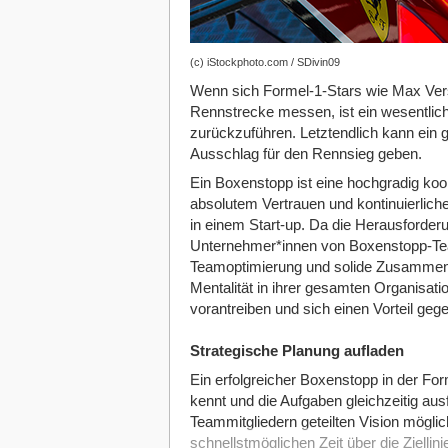
(c) iStockphoto.com / SDivin09
Wenn sich Formel-1-Stars wie Max Vers
Rennstrecke messen, ist ein wesentlich
zurückzuführen. Letztendlich kann ein
Ausschlag für den Rennsieg geben.
Ein Boxenstopp ist eine hochgradig koord
absolutem Vertrauen und kontinuierliche
in einem Start-up. Da die Herausforde
Unternehmer*innen von Boxenstopp-Team
Teamoptimierung und solide Zusammenar
Mentalität in ihrer gesamten Organisat
vorantreiben und sich einen Vorteil ge
Strategische Planung aufladen
Ein erfolgreicher Boxenstopp in der For
kennt und die Aufgaben gleichzeitig ausf
Teammitgliedern geteilten Vision möglich
schnellstmöglichen Zeit über die Ziellini