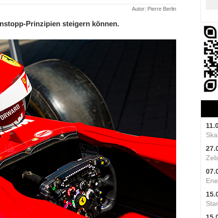
Autor: Pierre Berlin
enstopp-Prinzipien steigern können.
11.
Skal
27.
Zeb
07.
Ene
15.
Star
15.