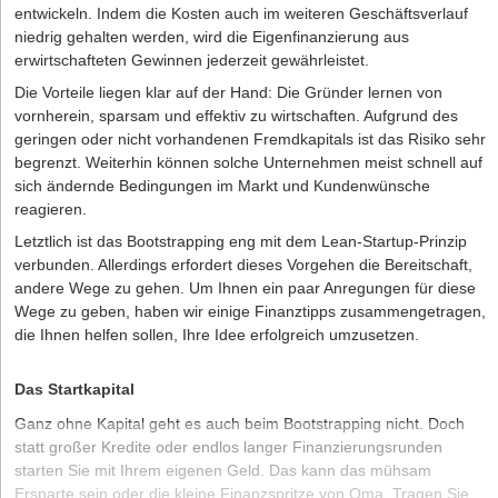
entwickeln. Indem die Kosten auch im weiteren Geschäftsverlauf
niedrig gehalten werden, wird die Eigenfinanzierung aus
erwirtschafteten Gewinnen jederzeit gewährleistet.
Die Vorteile liegen klar auf der Hand: Die Gründer lernen von
vornherein, sparsam und effektiv zu wirtschaften. Aufgrund des
geringen oder nicht vorhandenen Fremdkapitals ist das Risiko sehr
begrenzt. Weiterhin können solche Unternehmen meist schnell auf
sich ändernde Bedingungen im Markt und Kundenwünsche
reagieren.
Letztlich ist das Bootstrapping eng mit dem Lean-Startup-Prinzip
verbunden. Allerdings erfordert dieses Vorgehen die Bereitschaft,
andere Wege zu gehen. Um Ihnen ein paar Anregungen für diese
Wege zu geben, haben wir einige Finanztipps zusammengetragen,
die Ihnen helfen sollen, Ihre Idee erfolgreich umzusetzen.
Das Startkapital
Ganz ohne Kapital geht es auch beim Bootstrapping nicht. Doch
statt großer Kredite oder endlos langer Finanzierungsrunden
starten Sie mit Ihrem eigenen Geld. Das kann das mühsam
Ersparte sein oder die kleine Finanzspritze von Oma. Tragen Sie