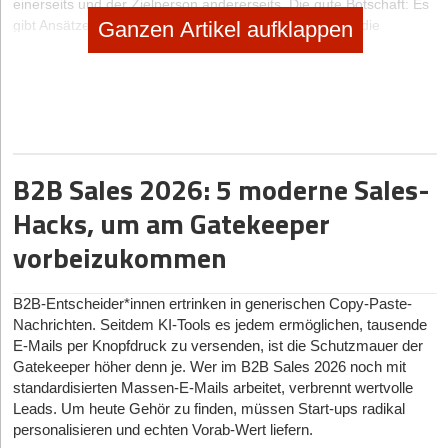
einerseits und der Zielperson andererseits. Die gute Botschaft: Es
gibt Ansätze, die Beachtung erhöhen und Sie nicht wie die
Ganzen Artikel aufklappen
eingangs augeführten Maßnahmen viel Geld kosten. Diese
Ansätze liegen auf der Personenseite. Zum einen gibt es hier
angeborene Mechanismen. So haben wir beispielsweise eigene
Zellen in uns, die nur dann ansprechen, wenn wir Gesichter
wahrnehmen.
LERNEN SIE IHRE ZIELGRUPPE RICHTIG KENNEN
B2B Sales 2026: 5 moderne Sales-
Viel wesentlicher ist aber noch das Interesse: Wir beachten das,
Hacks, um am Gatekeeper
was uns interessiert, man spricht hier von High Involvement.
Hungrige Menschen nehmen eher Dinge zum Essen wahr,
vorbeizukommen
erkennen sogar in ambivalenten Reizen eher Essbares.
Entsprechend nimmt der Motorradfan eher eine Harley-Davidson
wahr als es die Rentnerin tun würde. Lernen Sie also Ihre
B2B-Entscheider*innen ertrinken in generischen Copy-Paste-
Zielgruppe (besser) kennen, verstehen Sie, was die Zielgruppe
Nachrichten. Seitdem KI-Tools es jedem ermöglichen, tausende
interessiert und was sie wirklich anspricht. Verwenden Sie es dann
E-Mails per Knopfdruck zu versenden, ist die Schutzmauer der
gezielt in Ihrer Werbung, bei der Gestaltung von Werbebriefen, bei
Gatekeeper höher denn je. Wer im B2B Sales 2026 noch mit
der Gestaltung Ihrer Geschäfte usw.
standardisierten Massen-E-Mails arbeitet, verbrennt wertvolle
Leads. Um heute Gehör zu finden, müssen Start-ups radikal
Die 5 größten Don'ts
personalisieren und echten Vorab-Wert liefern.