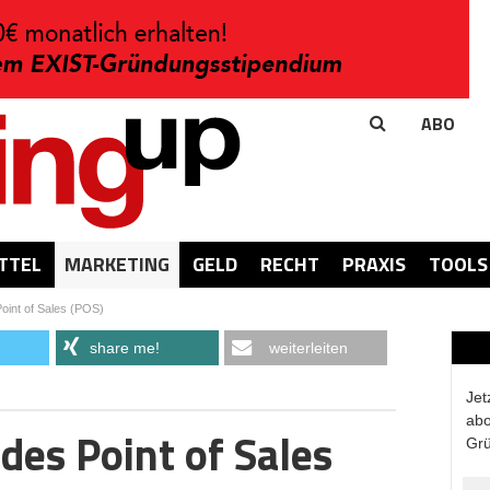
ABO
TTEL
MARKETING
GELD
RECHT
PRAXIS
TOOLS
Point of Sales (POS)
share me!
weiterleiten
Jet
abo
 des Point of Sales
Grü