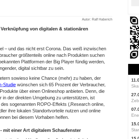
Autor: Ralf Haberich
se Verknüpfung von digitalen & stationären
el – und das nicht erst Corona. Das weiß inzwischen
erbraucher größtenteils online nach Produkten suchen
bekannten Plattformen der Big Player fündig werden,
gender, digital sichtbar zu sein.
etern sowieso keine Chance (mehr) zu haben, der
11.
m-Studie
wünschen sich 65 Prozent der Verbraucher,
Skal
 Produkte über einen Onlineshop anbieten. Denn, die
27.
r in der direkten Umgebung zu unterstützen, ist
Zeb
nd des sogenannten ROPO-Effekts (‚Research online,
07.
dler ihre lokalen Standortvorteile nutzen und online
Ene
önnen bei diesem Vorhaben helfen.
15.
Star
- mit einer Art digitalem Schaufenster
15.