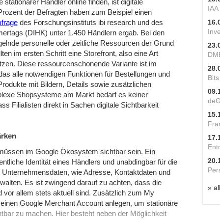
stationärer Händler online finden, ist digitale
IAA
Prozent der Befragten haben zum Beispiel einen
16.
frage
des Forschungsinstituts ibi research und des
Inv
rtags (DIHK) unter 1.450 Händlern ergab. Bei den
gelnde personelle oder zeitliche Ressourcen der Grund
23.
lten im ersten Schritt eine Storefront, also eine Art
DME
 nutzen. Diese ressourcenschonende Variante ist im
28.
das alle notwendigen Funktionen für Bestellungen und
Bit
Produkte mit Bildern, Details sowie zusätzlichen
09.
mplexe Shopsysteme am Markt bedarf es keiner
deG
s Filialisten direkt in Sachen digitale Sichtbarkeit
15.
Fra
ärken
17.
Ent
s müssen im Google Ökosystem sichtbar sein. Ein
20.
ntliche Identität eines Händlers und unabdingbar für die
Per
nd Unternehmensdaten, wie Adresse, Kontaktdaten und
walten. Es ist zwingend darauf zu achten, dass die
» al
nd vor allem stets aktuell sind. Zusätzlich zum My
 einen Google Merchant Account anlegen, um stationäre
htbar zu machen. Hier besteht neben der Möglichkeit