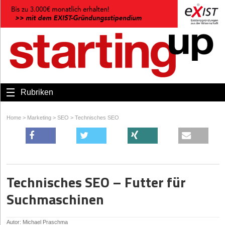
Rubriken
Home
>
Marketing
>
SEO
>
Technisches SEO
Technisches SEO – Futter für
Suchmaschinen
Autor: Michael Praschma