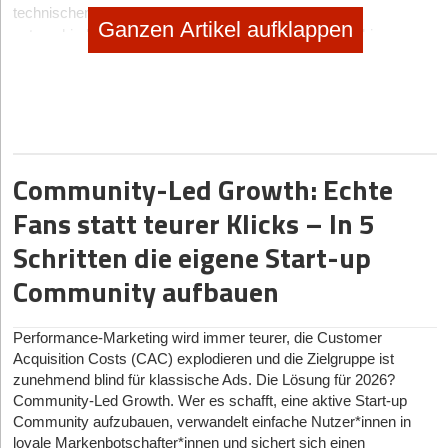
technischen Aspekte der Website. Dazu gehören
Ganzen Artikel aufklappen
unterschiedliche Metadaten, die Inhalte für Suchmaschinen
erfassbar machen, oder die Komprimierung großer Bilddateien,
Quellcode, URL-Optimierung, aber auch Server- und CMS-
Einstellungen, die etwa die Ladezeiten von Seiten oder die
gleichmäßig gute Darstellung auf unterschiedlichen Bildschirmen
beeinträchtigen können.
Das Ziel besserer Sichtbarkeit bei der Internetsuche wird von
Community-Led Growth: Echte
Technical SEO einerseits sowohl direkt erreicht, durch den
Fans statt teurer Klicks – In 5
„Eindruck“, den eine Website bei Suchmaschinen macht;
andererseits wirkt sich Technical SEO auch indirekt über einige
Schritten die eigene Start-up
positive Effekte auf die Benutzererfahrung (User Experience;
Community aufbauen
UX) aus, indem bei längerer Verweildauer mehr messbare
Interaktionen mit den Seiten stattfinden.
Technical SEO erfordert trotz immer intuitiver bedienbarer Tools
Performance-Marketing wird immer teurer, die Customer
erhebliches Wissen über die Interpretation der vorausgehenden
Acquisition Costs (CAC) explodieren und die Zielgruppe ist
zunehmend blind für klassische Ads. Die Lösung für 2026?
Analysen und die Umsetzung der einzelnen daraus
Community-Led Growth. Wer es schafft, eine aktive Start-up
resultierenden Maßnahmen.
Community aufzubauen, verwandelt einfache Nutzer*innen in
Wenn du dir von einem Anbieter eine
Homepage erstellen lässt
,
loyale Markenbotschafter*innen und sichert sich einen