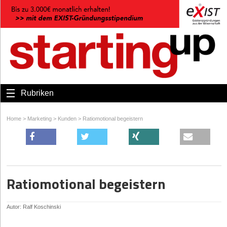
Rubriken
Home
>
Marketing
>
Kunden
>
Ratiomotional begeistern
Ratiomotional begeistern
Autor: Ralf Koschinski