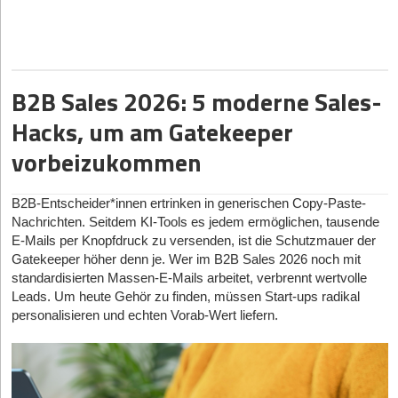
Mitglieder ihre praktischen Erfahrungen, berichten von typischen
oder ein günstiger Streuartikel reicht heute oft nicht mehr aus, um
Situationen, in denen es ihnen gelungen ist, erfolgreich zum/zur
nachhaltig wahrgenommen zu werden. Besucher achten stärker
Entscheider*in vorzudringen, und entwickeln so Schritt für Schritt
auf Nutzen, Qualität, Nachhaltigkeit und Design. Das perfekte
bewährte Sprachmuster, die sie unterstützen, die Assistenz zu
Give-away erfüllt deshalb mehrere Funktionen gleichzeitig: Es
gewinnen.
schafft Wiedererkennung, transportiert Markenwerte und besitzt
B2B Sales 2026: 5 moderne Sales-
einen tatsächlichen Mehrwert im Alltag. Die folgenden Abschnitte
Hacks, um am Gatekeeper
liefern hierzu einige spannende Inspirationen.
vorbeizukommen
Der praktische Nutzen entscheidet über den eigentlichen
Wert
B2B-Entscheider*innen ertrinken in generischen Copy-Paste-
Einer der wichtigsten Faktoren für erfolgreiche Give-aways bleibt
Nachrichten. Seitdem KI-Tools es jedem ermöglichen, tausende
der praktische Nutzen. Werbeartikel, die regelmäßig verwendet
E-Mails per Knopfdruck zu versenden, ist die Schutzmauer der
werden, sorgen automatisch für eine höhere Sichtbarkeit der
Gatekeeper höher denn je. Wer im B2B Sales 2026 noch mit
Marke. Genau deshalb gewinnen funktionale Produkte seit
standardisierten Massen-E-Mails arbeitet, verbrennt wertvolle
Jahren an Bedeutung.
Leads. Um heute Gehör zu finden, müssen Start-ups radikal
Besonders beliebt sind langlebige Alltagsgegenstände wie
personalisieren und echten Vorab-Wert liefern.
Notizbücher, Ladegeräte oder Trinkflaschen. Vor allem
hochwertige und nachhaltige Produkte erzeugen häufig einen
deutlich besseren Eindruck als günstige Massenware.
Unternehmen setzen deshalb zunehmend auf individuell