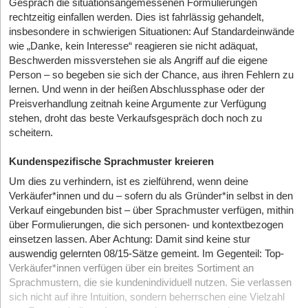
Gespräch die situationsangemessenen Formulierungen
rechtzeitig einfallen werden. Dies ist fahrlässig gehandelt,
insbesondere in schwierigen Situationen: Auf Standardeinwände
wie „Danke, kein Interesse“ reagieren sie nicht adäquat,
Beschwerden missverstehen sie als Angriff auf die eigene
Person – so begeben sie sich der Chance, aus ihren Fehlern zu
lernen. Und wenn in der heißen Abschlussphase oder der
Preisverhandlung zeitnah keine Argumente zur Verfügung
stehen, droht das beste Verkaufsgespräch doch noch zu
scheitern.
Kundenspezifische Sprachmuster kreieren
Um dies zu verhindern, ist es zielführend, wenn deine
Verkäufer*innen und du – sofern du als Gründer*in selbst in den
Verkauf eingebunden bist – über Sprachmuster verfügen, mithin
über Formulierungen, die sich personen- und kontextbezogen
einsetzen lassen. Aber Achtung: Damit sind keine stur
auswendig gelernten 08/15-Sätze gemeint. Im Gegenteil: Top-
Verkäufer*innen verfügen über ein breites Sortiment an
Sprachmustern, die sie kundenindividuell nutzen. Sie verlassen
sich nicht auf ihre Intuition, sondern beherrschen eine Vielzahl