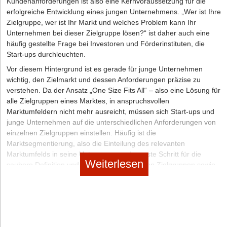
Kundenanforderungen ist also eine Kernvoraussetzung für die
Kund*innen zu gewinnen und ihr Interesse zu wecken. Dann
erfolgreiche Entwicklung eines jungen Unternehmens. „Wer ist Ihre
bietest du die Möglichkeit an, die Vollversion mit zusätzlichen
Zielgruppe, wer ist Ihr Markt und welches Problem kann Ihr
Funktionen und Erweiterungen zu nutzen, für die
Unternehmen bei dieser Zielgruppe lösen?“ ist daher auch eine
Endnutzer*innen aber extra bezahlen müssen.
häufig gestellte Frage bei Investoren und Förderinstituten, die
Start-ups durchleuchten.
In-App-Käufe:
Dieses Modell ermöglicht es, eine App als
Vertriebskanal zu nutzen, um verschiedene Produkte zu
Vor diesem Hintergrund ist es gerade für junge Unternehmen
verkaufen.
wichtig, den Zielmarkt und dessen Anforderungen präzise zu
verstehen. Da der Ansatz „One Size Fits All“ – also eine Lösung für
Umsatz mit einem Produkt und produkt-begleitenden
alle Zielgruppen eines Marktes, in anspruchsvollen
Dienstleistungen. Dazu gehören in erster Linie technischer Support und
Marktumfeldern nicht mehr ausreicht, müssen sich Start-ups und
Wartung deines Softwareprodukts.
junge Unternehmen auf die unterschiedlichen Anforderungen von
einzelnen Zielgruppen einstellen. Häufig ist die
Nach Bereitstellungsmodell
Marktsegmentierung, also die Einteilung des relevanten
Cloud:
Ein Softwareprodukt wird über das Internet bereitgestellt,
Marktumfelds in seine Untergruppen, der erste Schritt für die
das Kund*innen ohne Installation sofort nutzen können. Dieses
Weiterlesen
saubere Definition und Analyse der relevanten Zielgruppen sowie
Modell ermöglicht es,
cloudbasierte SaaS-Produkte
auf den Markt
ihrer Anforderungen.
zu bringen, die üblicherweise unter Einsatz des Abo-Modells
vertrieben werden.
Typische Kriterien zur Marktsegmentierung
On-Premises:
Ein Softwareprodukt wird lokal beim Kunden bzw.
Marktsegmentierung kann dabei anhand verschiedener
der Kundin installiert und im eigenen Rechenzentrum betrieben.