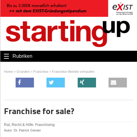
Rubriken
Home
>
Gründen
>
Franchise
>
Franchise-Betrieb verkaufen
Franchise for sale?
Rat, Recht & Hilfe: Franchising
Autor: Dr. Patrick Giesler