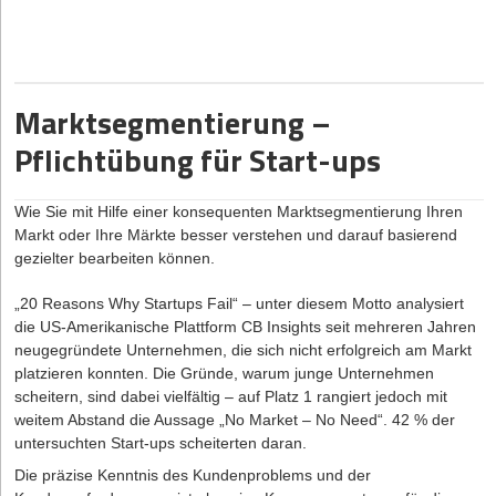
Lizenzmodell:
Unabhängig davon, ob ein Softwareprodukt privat
oder gewerblich genutzt wird, sollten Endnutzer*innen erst eine
Softwarelizenz erwerben, die eine Vereinbarung zwischen
Softwarehersteller und Endnutzer*in darstellt. Mit dieser Lizenz
Marktsegmentierung –
erhalten diese eine zeitlich unbegrenzte Erlaubnis das Produkt zu
Pflichtübung für Start-ups
installieren und zu verwenden. Je nach Softwarehersteller können
auch zusätzliche Gebühren durch Anpassungen und regelmäßige
Updates entstehen.
Wie Sie mit Hilfe einer konsequenten Marktsegmentierung Ihren
Abonnementsbasiertes Modell:
Das Nutzungsrecht wird für
Markt oder Ihre Märkte besser verstehen und darauf basierend
einen bestimmten Zeitraum (z.B. Benutzer/Monat) gemietet.
gezielter bearbeiten können.
Dabei erhalten Endnutzer*innen einen Zugriff auf die aktuellste
Version der Software. Wird der festgelegte Zeitraum abgelaufen,
„20 Reasons Why Startups Fail“ – unter diesem Motto analysiert
musste das Nutzungsrecht durch die wiederkehrende Zahlung
die US-Amerikanische Plattform CB Insights seit mehreren Jahren
erneut aktiviert werden.
neugegründete Unternehmen, die sich nicht erfolgreich am Markt
platzieren konnten. Die Gründe, warum junge Unternehmen
Das Pay-as-you-go-Modell:
Die Endnutzer*innen bezahlen nur
scheitern, sind dabei vielfältig – auf Platz 1 rangiert jedoch mit
Ressourcen, die sie tatsächlich genutzt haben. Die Zahlung basiert
weitem Abstand die Aussage „No Market – No Need“. 42 % der
auf einer messbaren Einheit wie z. B. pro Transaktion, pro
untersuchten Start-ups scheiterten daran.
Gigabyte Speicherplatz, pro Verbindung.
Freemium-Modell:
du kombinierst zwei Angebote. Erst stellst du
Die präzise Kenntnis des Kundenproblems und der
ein Basisprodukt kostenlos zur Verfügung, um potenzielle