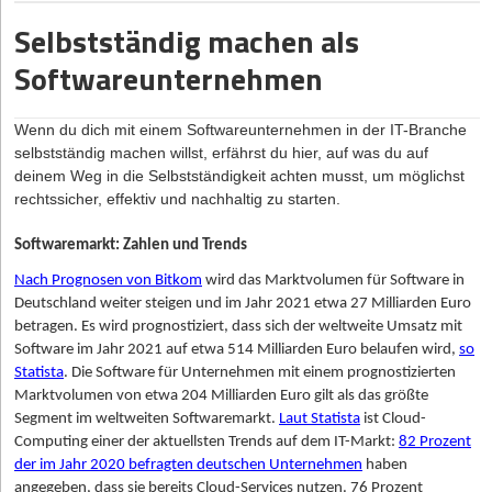
achten solltest, wenn du den Businessplan erstellst, erährst du
Welche Gewinne und Verluste sind in den ersten drei Jahren
Selbstständig machen als
hier.
nach Gründung zu erwarten?
Softwareunternehmen
Was sind die Stärken und Schwächen des Unternehmens?
Warum brauchst du als Gründer*in einen Businessplan?
Welche Chancen und Risiken birgt der Markt?
Wenn es um die Finanzierung deiner Firma geht, ist ein
Wenn du dich mit einem Softwareunternehmen in der IT-Branche
Welcher Kapitalbedarf resultiert aus der Planung und wie
vollständiger und übersichtlicher Businessplan das A und O. Denn
selbstständig machen
willst, erfährst du hier, auf was du auf
kann eine Finanzierung erfolgen?
wie der Name schon sagt, dient er dazu, die Gründung deines
deinem Weg in die Selbstständigkeit achten musst, um möglichst
Unternehmens zu planen und den Kapitalbedarf zu erfassen. Und
(Quelle: gründerberater.de)
rechtssicher, effektiv und nachhaltig zu starten.
bildet somit das Fundament für die Realisierung eines
erfolgreichen Geschäftskonzepts. Er fungiert sozusagen als
Wer sich mit einem Foodtruck selbständig machen will, kommt
Softwaremarkt: Zahlen und Trends
Geschäftsplan, den du erstellen musst, um mögliche Geldgeber
auch um das Thema
Finanzierung
nicht herum. Eigentlich solltest
davon zu überzeugen, in deine Firma zu investieren. Damit
Nach Prognosen von Bitkom
wird das Marktvolumen für Software in
du dich schon während der Businessplanerstellung damit
umfasst er folgende Funktionen:
Deutschland weiter steigen und im Jahr 2021 etwa 27 Milliarden Euro
auseinandersetzen. Hierzu zählen im Detail die Umsatz- und
betragen. Es wird prognostiziert, dass sich der weltweite Umsatz mit
Präzisierung des Geschäftsmodells
Gewinnplanung, die Unternehmensfinanzierung sowie die
Software im Jahr 2021 auf etwa 514 Milliarden Euro belaufen wird,
so
Festlegung strategischer und betriebswirtschaftlicher Ziele
Einnahmen-Überschuss-Rechnung
(EÜR).
Statista
. Die Software für Unternehmen mit einem prognostizierten
Überprüfung der Geschäftsidee hinsichtlich Durchführbarkeit
Marktvolumen von etwa 204 Milliarden Euro gilt als das größte
Feedback einholen und testen, testen, testen
und wirtschaftlichen Erfolgsaussichten
Segment im weltweiten Softwaremarkt.
Laut Statista
ist Cloud-
Leider kann man nie mit Sicherheit abschätzen, ob das eigene
Voraussetzung zur Beantragung öffentlicher Fördermittel
Computing einer der aktuellsten Trends auf dem IT-Markt:
82 Prozent
Business ein Erfolg wird. Es ist jedoch mit Sicherheit von Vorteil,
der im Jahr 2020 befragten deutschen Unternehmen
haben
Basis für zukünftige unternehmerische Strategien und
Speisen bereits vorab zu testen und Feedback einzuholen.
angegeben, dass sie bereits Cloud-Services nutzen. 76 Prozent