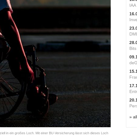
IAA
16.
Inv
23.
DME
28.
Bit
09.
deG
15.
Fra
17.
Ent
20.
Per
» al
ziell in ein großes Loch. Mit einer BU-Versicherung lässt sich dieses Loch