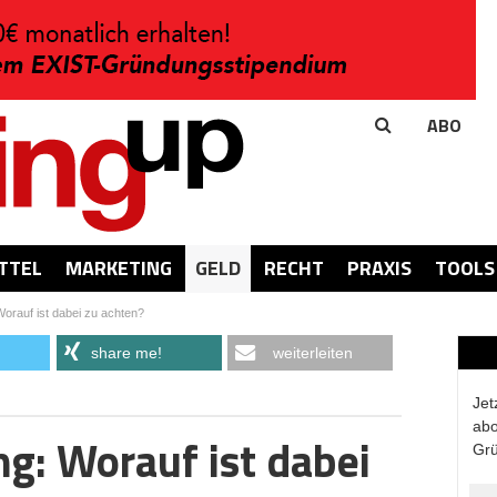
ABO
TTEL
MARKETING
GELD
RECHT
PRAXIS
TOOLS
orauf ist dabei zu achten?
share me!
weiterleiten
Jet
abo
g: Worauf ist dabei
Grü