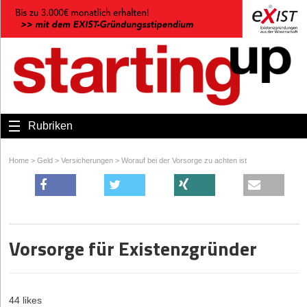
Rubriken
Home
>
Geld
>
Versicherungen
>
Worauf bei der Vorsorge zu achten ist
Vorsorge für Existenzgründer
44 likes