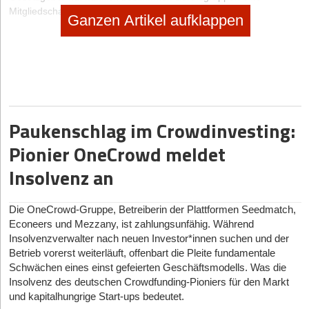
Mitgliedschaft in der gesetzlichen Rentenversicherung
Ganzen Artikel aufklappen
vorgeschrieben, darunter Handwerker, Hebammen und anderen.
Genaueres regelt § 2 Sozialgesetzbuch VI, insbesondere die
Ausnahmen bei Beschäftigung sozialversicherungspflichtiger
Arbeitnehmer. Die Deutsche Rentenversicherung ist hier erste
Anlaufstelle für Beratungen und Statusüberprüfungen.
Zudem gibt es die Möglichkeit einer "freiwilligen Versicherung", in
der Anzahl und Höhe der Beiträge selbst festgelegt werden
Paukenschlag im Crowdinvesting:
können. Insbesondere Selbständige, die zuvor einige Jahre als
Pionier OneCrowd meldet
Arbeitnehmer beschäftigt waren und die Anwartschaft auf eine
Erwerbsminderungsrente aufrechterhalten möchten, profitieren
Insolvenz an
davon. Ähnliche Konstellationen ergeben sich bei Erhalt der Alters-
respektive Hinterbliebenenrente.
Die OneCrowd-Gruppe, Betreiberin der Plattformen Seedmatch,
Hinweis:
Alle oben dargestellten Fallkonstellationen ergeben
Econeers und Mezzany, ist zahlungsunfähig. Während
lediglich eine Grundabsicherung, die keinesfalls private Vorsorge
Insolvenzverwalter nach neuen Investor*innen suchen und der
ersetzt. Je nachdem, wie viele Jahre zuvor als Arbeitnehmer
Betrieb vorerst weiterläuft, offenbart die Pleite fundamentale
gearbeitet wurde, lohnt sich die Mindestabsicherung in der
Schwächen eines einst gefeierten Geschäftsmodells. Was die
"freiwilligen Versicherung" vor allem für Familien mit Kindern.
Insolvenz des deutschen Crowdfunding-Pioniers für den Markt
und kapitalhungrige Start-ups bedeutet.
Alternative für Selbständige: Rürup-Rente