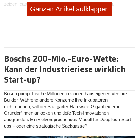
zeigen, dass es sich lohnt, in deine Idee zu investieren.
Ganzen Artikel aufklappen
Boschs 200-Mio.-Euro-Wette:
Kann der Industrieriese wirklich
Start-up?
Bosch pumpt frische Millionen in seinen hauseigenen Venture
Die Title Slide
Builder. Während andere Konzerne ihre Inkubatoren
dichtmachen, will der Stuttgarter Hardware-Gigant externe
Das Pitch Deck beginnt mit einer Title Slide. Sie ist das
Gründer*innen anlocken und tiefe Tech-Innovationen
Aushängeschild deiner Präsentation. Obwohl diese Folie über
ausgründen. Ein vielversprechendes Modell für DeepTech-Start-
das Schicksal deines Pitch Decks entscheiden kann, wird sie
ups – oder eine strategische Sackgasse?
am häufigsten vernachlässigt. Studien zeigen, dass du maximal
sieben Sekunden Zeit hast, um das Interesse deiner Investoren