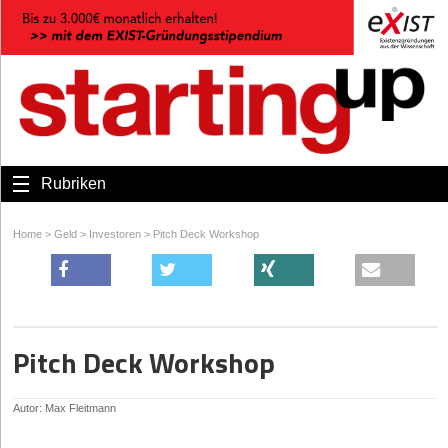
Rubriken
Home
>
Geld
>
Investoren
>
Pitch Deck Workshop
Pitch Deck Workshop
Autor: Max Fleitmann