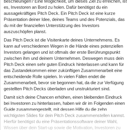
beschleunigen? Eine Möglichkeit, um dieses Ziel zu erreichen, ist
es, Investoren an Bord zu holen. Dafür benötigst du ein
aussagekräftiges Pitch Deck. Ein Pitch Deck ist eine kurze
Präsentation deiner Idee, deines Teams und des Potenzials, das
du mit der finanziellen Unterstützung des Investors
auszuschöpfen planst.
Das Pitch Deck ist die Visitenkarte deines Unternehmens. Es
kann auf verschiedenen Wegen in die Hände eines potenziellen
Investors gelangen und ist oftmals der erste Berührungspunkt
zwischen ihm und deinem Unternehmen. Deswegen muss dein
Pitch Deck einen sehr guten Eindruck hinterlassen und kann für
das Zustandekommen einer zukünftigen Zusammenarbeit eine
entscheidende Rolle spielen. In vielen Fällen endet die
Zusammenarbeit, bevor sie begonnen hat, da die zur Verfügung
gestellten Pitch Decks überladen und unstrukturiert sind.
Damit sich deine Chancen erhöhen, einen bleibenden Eindruck
bei Investoren zu hinterlassen, haben wir dir im Folgenden einen
Guide zusammengestellt, mit dessen Hilfe du die zehn
wichtigsten Slides für dein Pitch Deck zusammenstellen kannst.
Hierfür benötigst du eine Präsentationssoftware deiner Wahl,
Wissen über dein Start-up sowie die Motivation, Investoren zu