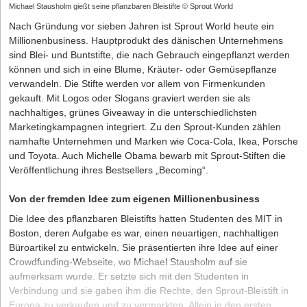
Michael Stausholm gießt seine pflanzbaren Bleistifte © Sprout World
Nach Gründung vor sieben Jahren ist Sprout World heute ein
Millionenbusiness. Hauptprodukt des dänischen Unternehmens
sind Blei- und Buntstifte, die nach Gebrauch eingepflanzt werden
können und sich in eine Blume, Kräuter- oder Gemüsepflanze
verwandeln. Die Stifte werden vor allem von Firmenkunden
gekauft. Mit Logos oder Slogans graviert werden sie als
nachhaltiges, grünes Giveaway in die unterschiedlichsten
Marketingkampagnen integriert. Zu den Sprout-Kunden zählen
namhafte Unternehmen und Marken wie Coca-Cola, Ikea, Porsche
und Toyota. Auch Michelle Obama bewarb mit Sprout-Stiften die
Veröffentlichung ihres Bestsellers „Becoming“.
Von der fremden Idee zum eigenen Millionenbusiness
Die Idee des pflanzbaren Bleistifts hatten Studenten des MIT in
Boston, deren Aufgabe es war, einen neuartigen, nachhaltigen
Büroartikel zu entwickeln. Sie präsentierten ihre Idee auf einer
Crowdfunding-Webseite, wo Michael Stausholm auf sie
aufmerksam wurde. Er setzte sich mit den Studenten in
Verbindung und sie gaben ihm die Rechte, den Sprout-Bleistift in
Europa zu verkaufen und zu vermarkten. Allein in den ersten