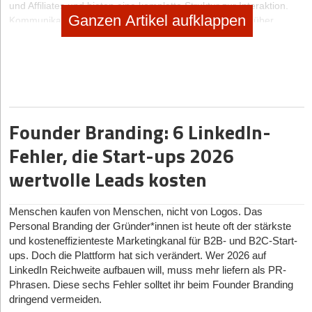
und Affiliates und bieten eine komplette Struktur zur Interaktion.
Ganzen Artikel aufklappen
Kommunikation und technisches Know-how werden darüber
ebenfalls vollzogen.
+ Zielgenaue Kundenansprache
Die Anzeigen und Banner, die auf Ihrer Seite ausgespielt werden,
orientieren sich an den Interessen und Suchintentionen Ihrer
Nutzer. Wenn Sie beispielsweise einen Ratgeber zu digitalen
Founder Branding: 6 LinkedIn-
Spiegelreflexkameras betreiben, helfen Produktanzeigen zu
Fehler, die Start-ups 2026
diesem Thema, den Besucher der Website direkt in seiner
Intention etwas zu kaufen bestärken. So können Sie gezielt mit
wertvolle Leads kosten
personalisierten Angeboten die Aufmerksamkeit Ihrer Besucher
gewinnen und von einer abschließenden Kaufaktion profitieren.
Menschen kaufen von Menschen, nicht von Logos. Das
Personal Branding der Gründer*innen ist heute oft der stärkste
+ Inhaltliche Kontrolle
und kosteneffizienteste Marketingkanal für B2B- und B2C-Start-
Da Sie die Art der Anzeigen selbst bestimmen können, müssen Sie
ups. Doch die Plattform hat sich verändert. Wer 2026 auf
nicht befürchten, dass unliebsame Inhalte auf Ihrer Seite
LinkedIn Reichweite aufbauen will, muss mehr liefern als PR-
erscheinen. So leidet die Qualität Ihrer Website nicht, sondern
Phrasen. Diese sechs Fehler solltet ihr beim Founder Branding
bietet den Besuchern stattdessen sogar einen Mehrwert, da ihnen
dringend vermeiden.
persönlich interessante Artikel vorgeschlagen werden.