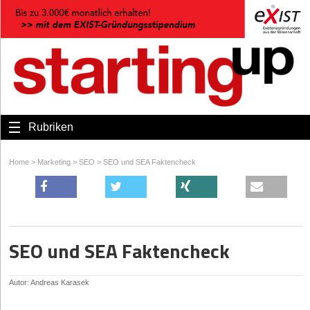
Rubriken
Home
>
Marketing
>
SEO
>
SEO und SEA Faktencheck
SEO und SEA Faktencheck
Autor: Andreas Karasek