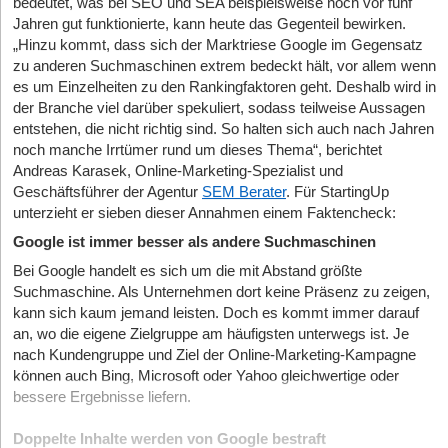
bedeutet, was bei SEO und SEA beispielsweise noch vor fünf
Jahren gut funktionierte, kann heute das Gegenteil bewirken.
„Hinzu kommt, dass sich der Marktriese Google im Gegensatz
zu anderen Suchmaschinen extrem bedeckt hält, vor allem wenn
es um Einzelheiten zu den Rankingfaktoren geht. Deshalb wird in
der Branche viel darüber spekuliert, sodass teilweise Aussagen
entstehen, die nicht richtig sind. So halten sich auch nach Jahren
noch manche Irrtümer rund um dieses Thema“, berichtet
Andreas Karasek, Online-Marketing-Spezialist und
Geschäftsführer der Agentur
SEM Berater
. Für StartingUp
unterzieht er sieben dieser Annahmen einem Faktencheck:
Google ist immer besser als andere Suchmaschinen
Bei Google handelt es sich um die mit Abstand größte
Suchmaschine. Als Unternehmen dort keine Präsenz zu zeigen,
kann sich kaum jemand leisten. Doch es kommt immer darauf
an, wo die eigene Zielgruppe am häufigsten unterwegs ist. Je
nach Kundengruppe und Ziel der Online-Marketing-Kampagne
können auch Bing, Microsoft oder Yahoo gleichwertige oder
bessere Ergebnisse liefern.
Doppelte Inhalte werden von Google bestraft