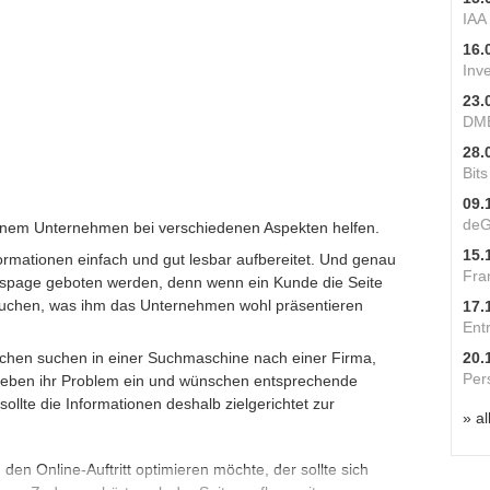
IAA
16.
Inv
23.
DME
28.
Bit
09.
deG
einem Unternehmen bei verschiedenen Aspekten helfen.
15.
mationen einfach und gut lesbar aufbereitet. Und genau
Fra
spage geboten werden, denn wenn ein Kunde die Seite
ch suchen, was ihm das Unternehmen wohl präsentieren
17.
Ent
chen suchen in einer Suchmaschine nach einer Firma,
20.
Per
geben ihr Problem ein und wünschen entsprechende
ollte die Informationen deshalb zielgerichtet zur
» al
den Online-Auftritt optimieren möchte, der sollte sich