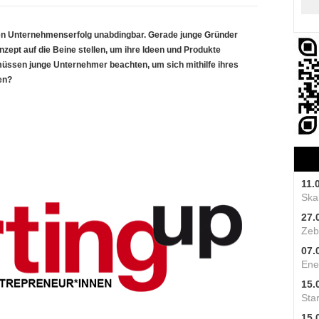
den Unternehmenserfolg unabdingbar. Gerade junge Gründer
ept auf die Beine stellen, um ihre Ideen und Produkte
üssen junge Unternehmer beachten, um sich mithilfe ihres
en?
11.
Skal
27.
Zeb
07.
Ene
15.
Star
15.