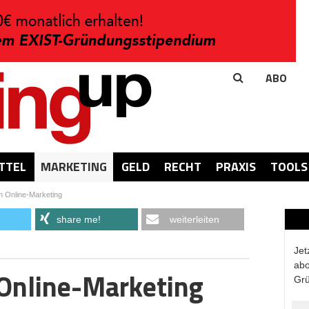
ABO
TTEL
MARKETING
GELD
RECHT
PRAXIS
TOOLS
im Online-Marketing
share me!
weiterleiten
Jet
abo
 Online-Marketing
Grü