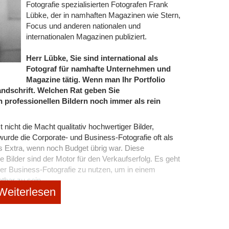
or-Economy-Start-ups bieten spezialisierte Tools wie
Fotografie spezialisierten Fotografen Frank
lichkeiten, Inhalte und Austausch zu bündeln.
Lübke, der in namhaften Magazinen wie Stern,
eure Zielgruppe ohnehin schon Zeit verbringt. Zwingt
Focus und anderen nationalen und
r euch herunterladen müssen.
internationalen Magazinen publiziert.
 Quantität)
Herr Lübke, Sie sind international als
Fotograf für namhafte Unternehmen und
ing? Der Fokus auf Vanity-Metriken. 10.000 stille
Magazine tätig. Wenn man Ihr Portfolio
solut gar nichts. Wenn ihr erfolgreich eine Start-up
eren
eintragen
andschrift. Welchen Rat geben Sie
 am Anfang genau 100 glühende Anhänger*innen.
rhalten.
 professionellen Bildern noch immer als rein
ten Mitglieder persönlich ein. Das sind eure Power-
Kund*innen oder Kontakte aus eurem Netzwerk, die
 nicht die Macht qualitativ hochwertiger Bilder,
ihr löst.
share me!
weiterleiten
urde die Corporate- und Business-Fotografie oft als
lieder definieren die Kultur und den Tonfall der
 Extra, wenn noch Budget übrig war. Diese
ukommen. Kümmert euch intensiv um sie.
e Bilder sind der Motor für den Verkaufserfolg. Es geht
ler Business-Fotografie zu nutzen, um in einem
de als Gastgeber*innen)
tbar zu sein.
Kanal für eure Pressemitteilungen. Wenn ihr dort nur
Weiterlesen
aum nach zwei Wochen tot. Eure Aufgabe als
efern hat die Digitalisierung die Spielregeln für die
erfekte Gastgeber*in zu sein.
rt für die
Kund*innenbindung im Start-up
entsteht
t die Methoden der Geschäftsführung und Vermarktung