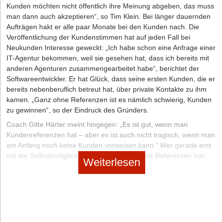
Mappe. Selbstverständlich nehmen Sie Mappe oder Koffer immer
Kunden möchten nicht öffentlich ihre Meinung abgeben, das muss
in die linke Hand. So bleibt die rechte Hand „trocken“ und kann bei
man dann auch akzeptieren“, so Tim Klein. Bei länger dauernden
Begrüßung und Verabschieden dem Kunden angeboten werden.
Aufträgen hakt er alle paar Monate bei den Kunden nach. Die
Veröffentlichung der Kundenstimmen hat auf jeden Fall bei
BEHALTEN SIE DIE REGIE
Neukunden Interesse geweckt: „Ich habe schon eine Anfrage einer
IT-Agentur bekommen, weil sie gesehen hat, dass ich bereits mit
Legen Sie nicht gleich zu Beginn alle Ihre Unterlagen aus der
anderen Agenturen zusammengearbeitet habe“, berichtet der
Tasche auf den Tisch. Ihr Kunde würde sich dann visuell gleich auf
Softwareentwickler. Er hat Glück, dass seine ersten Kunden, die er
die Unterlagen „stürzen“. Es ist viel besser, wenn Sie sich erst
bereits nebenberuflich betreut hat, über private Kontakte zu ihm
einmal auf den Kunden konzentrieren und sich selbst nicht gleich
kamen. „Ganz ohne Referenzen ist es nämlich schwierig, Kunden
mit dem eifrigen Hervorholen von Preislisten und Prospekten
zu gewinnen“, so der Eindruck des Gründers.
befassen. Was Sie im Gespräch notieren, machen Sie für den
Kunden transparent. Wenn Sie nebeneinander sitzen, kann der
Coach Gitte Härter meint hingegen: „Es ist gut, wenn man
Kunde gleich sehen, was Sie festhalten. Deswegen ist es immer
Kundenreferenzen hat – aber es ist auch nicht tragisch, wenn man
besser, wenn Sie neben dem Kunden sitzen und nicht gegenüber.
am Anfang noch keine Kunden vorweisen kann.“ Wer gerade erst
mit der Selbständigkeit beginnt und noch keine Referenzen hat,
Weiterlesen
sollte stattdessen mit einem guten Unternehmensauftritt punkten.
Sein Licht nicht unter den Scheffel stellen und sich kompetent
präsentieren, ohne mit platten Marketingsprüchen für sich zu
werben – damit können auch Neulinge Kunden gewinnen.
Zur Checkliste So werden Referenzen gefunden und gelesen