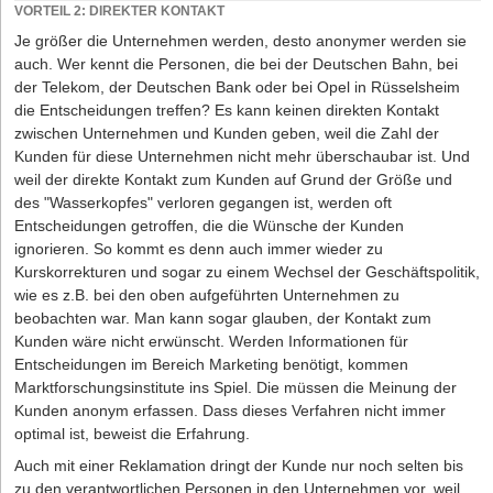
etwa dem eines Cafés, ein Verlust von mehreren hundert Euro.
VORTEIL 2: DIREKTER KONTAKT
Für eine Beratungsgesellschaft summiert sich der Verlust schnell
Je größer die Unternehmen werden, desto anonymer werden sie
auf zehntausende Euro. Wenn Sie diesen „Kundenlebenszeitwert“
auch. Wer kennt die Personen, die bei der Deutschen Bahn, bei
nicht plausibel ermitteln können, dient hierfür als Untergrenze der
der Telekom, der Deutschen Bank oder bei Opel in Rüsselsheim
heutige Kundenwert multipliziert mit der erwarteten Dauer der Ge­
die Entscheidungen treffen? Es kann keinen direkten Kontakt
schäftsbeziehung.
zwischen Unternehmen und Kunden geben, weil die Zahl der
Kunden für diese Unternehmen nicht mehr überschaubar ist. Und
RETURN ON COMPLAINTS (ROC)
weil der direkte Kontakt zum Kunden auf Grund der Größe und
Der ROC ermittelt die Rentabilität des Reklamationsmanagements.
des "Wasserkopfes" verloren gegangen ist, werden oft
Vergleicht man die Kosten für den effektiven Umgang mit einer
Entscheidungen getroffen, die die Wünsche der Kunden
Beschwerde mit dem dafür erreichten Gewinn (materiell und
ignorieren. So kommt es denn auch immer wieder zu
strukturell), stellt sich schnell ein positiver Return on Complaints
Kurskorrekturen und sogar zu einem Wechsel der Geschäftspolitik,
ein. Eine Studie zeigt, dass Fehlerwissen aus 42 Prozent aller
wie es z.B. bei den oben aufgeführten Unternehmen zu
Beschwerden der Vermeidung künftiger Fehler dienen kann, 20
beobachten war. Man kann sogar glauben, der Kontakt zum
Prozent Anregungen für Prozessinnovation sind und immerhin 8
Kunden wäre nicht erwünscht. Werden Informationen für
Prozent auf mögliche Produktinnovation hinweisen. Natürlich
Entscheidungen im Bereich Marketing benötigt, kommen
lassen sich manche Anregungen wie vorgeschlagene
Marktforschungsinstitute ins Spiel. Die müssen die Meinung der
Designänderungen, Anregungen zur Verbesserung von Marketing
Kunden anonym erfassen. Dass dieses Verfahren nicht immer
oder Gebrauchsanleitungen nicht unmittelbar in Geld messen.
optimal ist, beweist die Erfahrung.
Gelingt es Ihnen aber, Einzelfälle und Fehler im System zu
Auch mit einer Reklamation dringt der Kunde nur noch selten bis
unterscheiden, können sie bereits personalpolitische, technische
zu den verantwortlichen Personen in den Unternehmen vor, weil