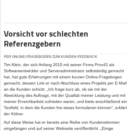
Einfamilienhausmarkt skalieren
der Kunde darf bei der Katalog-Präsentation auch nicht überfüttert
werden. Ihre Papiere haben Sie üblicherweise in Ihrem Aktenkoffer
18.06.2026
|
Strategien
oder in Ihrer Tasche mitgebracht. Dieses Behältnis tritt damit noch
vor den Papieren in Erscheinung. Den Aktenkoffer dürfen Sie nie
Side-Hustle statt Start-up-Traum: Warum der neue
auf den Tisch legen, höchstens auf den Stuhl neben sich.
Vorsicht vor schlechten
Gründerboom ein Warnsignal ist
Abgegriffene Taschen mit abgenutzten Ecken wirken sofort
negativ. Wie alt ist der Koffer, den Sie haben? Können Sie ihn mit
Referenzgebern
18.05.2026
|
Strategien
Freude und gutem Gewissen in die Hand nehmen? Kontrollieren
Direct-to-Consumer (D2C) im Lebensmittelhandel:
Sie Verschleißerscheinungen. Tasche und Koffer müssen nicht nur
PER ONLINE-FRAGEBOGEN ZUM KUNDEN-FEEDBACK
Ihnen selbst gefallen, sondern auch den Kunden. Zu einem
Den direkten Draht zum Erzeuger aufbauen
großen, erfolgreichen Unternehmen gehört der Koffer mit
Tim Klein, der sich Anfang 2010 mit seiner Firma Prox42 als
eingedrucktem Firmenlogo und evtl. in der Hausfarbe des
13.05.2026
|
Branding
Softwareentwickler und Serveradministrator selbständig gemacht
Betriebes. Bedenken Sie: Die meisten Kunden nehmen Ihre
hat, hat gute Erfahrungen mit einem kurzen Online-Fragebogen
Was macht das „perfekte Give-away“ auf einer
Tasche ganz bewusst wahr.
gemacht, dessen Link er nach Abschluss eines Projekts per E-Mail
Messe aus?
an die Kunden schickt. „Ich frage kurz ab, ob sie mit der
Achten Sie auf Sauberkeit und lassen Sie von Ihrem letzten
Abwicklung des Auftrags, mit der Qualität meiner Leistung und mit
Besuch nichts zum Vorschein kommen. Lassen Sie beim
meiner Erreichbarkeit zufrieden waren, und biete anschließend ein
Schreiben den Block in der Mappe. Das macht einen kompletten
Textfeld, in dem die Kunden frei etwas formulieren können“, erklärt
Eindruck. Wenn Sie Ihre Tasche oder den Koffer öffnen, schaut der
der Kölner.
Kunde mit hinein. Billige Boulevard-Zeitungen dürfen jetzt nicht
zum Vorschein kommen. Ziehen Sie anspruchsvolle
Auf diese Weise hat er bereits eine Reihe von Kundenstimmen
Wirtschaftszeitungen vor. Verzichten Sie auf Aufkleber auf der
eingefangen und auf seiner Webseite veröffentlicht. „Einige