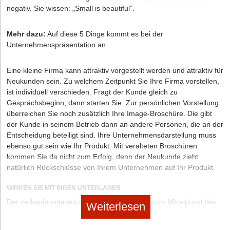
negativ. Sie wissen: „Small is beautiful“.
Mit Hilfe von Abonnement- und Flatrate-Konzepten werden
Neukunden schneller zu Stammkunden.
Mehr dazu:
Auf diese 5 Dinge kommt es bei der
Seite 3 von 4
Unternehmenspräsentation an
Kunden finden und binden
Das erste Geschäft zählt
Eine kleine Firma kann attraktiv vorgestellt werden und attraktiv für
Alleinstellungsmerkmale aufbauen
Neukunden sein. Zu welchem Zeitpunkt Sie Ihre Firma vorstellen,
Kundenbindung mit Pfiff
ist individuell verschieden. Fragt der Kunde gleich zu
Gesprächsbeginn, dann starten Sie. Zur persönlichen Vorstellung
überreichen Sie noch zusätzlich Ihre Image-Broschüre. Die gibt
Kundenbindung mit Pfiff
der Kunde in seinem Betrieb dann an andere Personen, die an der
Entscheidung beteiligt sind. Ihre Unternehmensdarstellung muss
ebenso gut sein wie Ihr Produkt. Mit veralteten Broschüren
kommen Sie da nicht zum Erfolg, denn der Neukunde zieht
natürlich Rückschlüsse von Ihrem Unternehmen auf Ihr Produkt.
Diese Artikel könnten Sie auch interessieren:
WIRKEN SIE MIT IHREN UNTERLAGEN
Der verkaufsunterstützende Katalog wird oft zum Mittelpunkt des
sponsored / 07.07.2026
|
Wettbewerbe & Initiativen & Studien
Weiterlesen
Verkaufsgesprächs. Er muss im richtigen Moment auf den Tisch,
ScaleUp Alliance EFH: Gemeinsam die Sanierung im
die richtige Seite muss ohne langes Suchen gefunden sein. Und