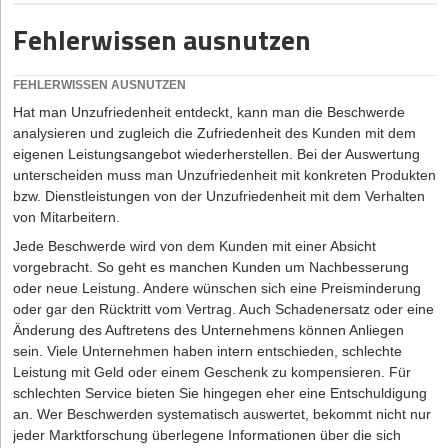
Fehlerwissen ausnutzen
VORSICHT VOR SCHLECHTEN ODER UNPASSENDEN
REFERENZGEBERN
Nicht alle Referenzen tun einem Unternehmer tatsächlich gut –
FEHLERWISSEN AUSNUTZEN
deshalb sollte man gut überlegen, wen man als seinen Kunden
Hat man Unzufriedenheit entdeckt, kann man die Beschwerde
präsentieren will. Ein Beispiel für eine schlechte Referenz ist etwa
analysieren und zugleich die Zufriedenheit des Kunden mit dem
die vom Profi gestaltete Webseite – die der Kunde anschließend
eigenen Leistungsangebot wiederherstellen. Bei der Auswertung
eigenmächtig verändert hat, bis vom eigentlichen Design und
unterscheiden muss man Unzufriedenheit mit konkreten Produkten
Inhalt nicht mehr viel übrig war. Wer solch eine unschöne Webseite
bzw. Dienstleistungen von der Unzufriedenheit mit dem Verhalten
als Referenz angibt, schadet seinem Unternehmen mehr, als dass
von Mitarbeitern.
ihm die Referenz helfen würde.
Jede Beschwerde wird von dem Kunden mit einer Absicht
Kundenlob kann ein Unternehmen auch in eine falsche Schublade
vorgebracht. So geht es manchen Kunden um Nachbesserung
stecken: Angenommen, ein Gründer möchte sich auf eine
oder neue Leis­tung. Andere wünschen sich eine Preisminderung
bestimmte Branche spezialisieren. Der Zufall will es allerdings,
oder gar den Rücktritt vom Vertrag. Auch Schadenersatz oder eine
dass seine ersten Kunden aus ganz anderen Branchen kommen.
Änderung des Auftretens des Unternehmens können Anliegen
Dann wäre es fatal, diese Kunden als Referenz zu nennen.
sein. Viele Unternehmen haben intern entschieden, schlechte
Stattdessen sollte der Gründer weiter in seiner Wunschbranche
Leistung mit Geld oder einem Geschenk zu kompen­sieren. Für
akquirieren, bis er jemanden gefunden hat, der sich als „richtige“
schlechten Service bieten Sie hingegen eher eine Entschuldigung
Referenz eignet.
an. Wer Beschwerden systematisch auswertet, bekommt nicht nur
Ebenso verhält es sich mit Kunden, die in Branchen mit einem
jeder Marktforschung überlegene Informationen über die sich
schlechten Ruf tätig sind: Wer zum Beispiel auch mal Aufträge für