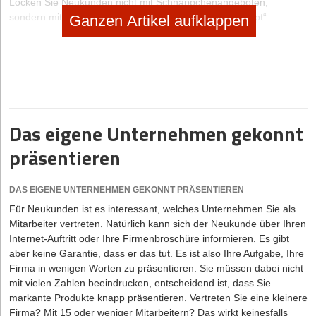
Locken Sie Neukunden nicht mit Schnäppchenangeboten,
sondern mit einem durchdachten „Treppenstufenkonzept“
Ganzen Artikel aufklappen
Charakteristisch für ein Alleinstellungsmerkmal ist das Angebot
eines einzigartigen Produktes oder einer einzigartigen
Dienstleistung. Entwickeln Sie solche Angebote dann, wenn Sie
sich auf spezielle Zielgruppen konzentrieren, die Sie
exklusivähnlich betreuen und deren Wünsche und Bedürfnisse Sie
sehr gut kennen. Viel Erfolg hat man heute meist mit sog. Mass-
Das eigene Unternehmen gekonnt
Customized-Produkten, die sich der Kunde im Baukastenprinzip
präsentieren
nach seinen Wünschen individuell erstellen lassen kann. Am
deutlichsten können sich junge Unternehmer durch einen
einzigartigen Service von ihren Wettbewerbern abgrenzen. Das
DAS EIGENE UNTERNEHMEN GEKONNT PRÄSENTIEREN
kostet häufig nur ein Lächeln und kann schon den wesentlichen
Unterschied zu allen Mitbewerbern ausmachen. Aber auch mit
Für Neukunden ist es interessant, welches Unternehmen Sie als
einer außergewöhnlichen Preisstrategie kann man glänzen. Mal
Mitarbeiter vertreten. Natürlich kann sich der Neukunde über Ihren
kann es sich um ein besonders einfaches Preismodell handeln, ein
Internet-Auftritt oder Ihre Firmenbroschüre informieren. Es gibt
anderes Mal lässt man einfach seine Kunden entscheiden, wie viel
aber keine Garantie, dass er das tut. Es ist also Ihre Aufgabe, Ihre
die Leistung Wert war. Oder die Kunden bezahlen nur für die
Firma in wenigen Worten zu präsentieren. Sie müssen dabei nicht
Nutzung des Produktes und nicht für das Produkt selbst.
mit vielen Zahlen beeindrucken, entscheidend ist, dass Sie
markante Produkte knapp präsentieren. Vertreten Sie eine kleinere
Regel 5
Firma? Mit 15 oder weniger Mitarbeitern? Das wirkt keinesfalls