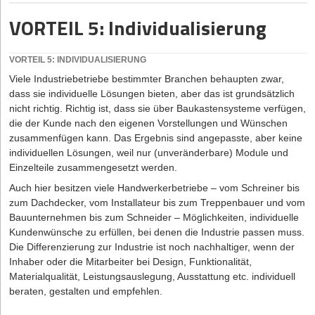
VORTEIL 5: Individualisierung
VORSICHT VOR SCHLECHTEN ODER UNPASSENDEN
REFERENZGEBERN
Nicht alle Referenzen tun einem Unternehmer tatsächlich gut –
VORTEIL 5: INDIVIDUALISIERUNG
deshalb sollte man gut überlegen, wen man als seinen Kunden
Viele Industriebetriebe bestimmter Branchen behaupten zwar,
präsentieren will. Ein Beispiel für eine schlechte Referenz ist etwa
dass sie individuelle Lösungen bieten, aber das ist grundsätzlich
die vom Profi gestaltete Webseite – die der Kunde anschließend
nicht richtig. Richtig ist, dass sie über Baukastensysteme verfügen,
eigenmächtig verändert hat, bis vom eigentlichen Design und
die der Kunde nach den eigenen Vorstellungen und Wünschen
Inhalt nicht mehr viel übrig war. Wer solch eine unschöne Webseite
zusammenfügen kann. Das Ergebnis sind angepasste, aber keine
als Referenz angibt, schadet seinem Unternehmen mehr, als dass
individuellen Lösungen, weil nur (unveränderbare) Module und
ihm die Referenz helfen würde.
Einzelteile zusammengesetzt werden.
Kundenlob kann ein Unternehmen auch in eine falsche Schublade
Auch hier besitzen viele Handwerkerbetriebe – vom Schreiner bis
stecken: Angenommen, ein Gründer möchte sich auf eine
zum Dachdecker, vom Installateur bis zum Treppenbauer und vom
bestimmte Branche spezialisieren. Der Zufall will es allerdings,
Bauunternehmen bis zum Schneider – Möglichkeiten, individuelle
dass seine ersten Kunden aus ganz anderen Branchen kommen.
Kundenwünsche zu erfüllen, bei denen die Industrie passen muss.
Dann wäre es fatal, diese Kunden als Referenz zu nennen.
Die Differenzierung zur Industrie ist noch nachhaltiger, wenn der
Stattdessen sollte der Gründer weiter in seiner Wunschbranche
Inhaber oder die Mitarbeiter bei Design, Funktionalität,
akquirieren, bis er jemanden gefunden hat, der sich als „richtige“
Materialqualität, Leistungsauslegung, Ausstattung etc. individuell
Referenz eignet.
beraten, gestalten und empfehlen.
Ebenso verhält es sich mit Kunden, die in Branchen mit einem
schlechten Ruf tätig sind: Wer zum Beispiel auch mal Aufträge für