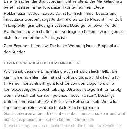
Eine Tatsache, die Birgit Jordan nicht versteht. Die Marketingfrau
berät mit ihrer Firma Jordanize IT-Unternehmen. „Jede
Reklamation ist doch super. Damit kann ich immer besser und
innovativer werden“, sagt Jordan, die bis zu 15 Prozent ihrer Zeit
in Empfehlungsmarketing investiert. Dazu gehört etwa, Kunden
Plattformen zu verschaffen, um Vorträge zu halten – was eigentlich
nicht Bestandteil ihres Auftrags ist.
Zum Experten-Interview: Die beste Werbung ist die Empfehlung
des Kunden
EXPERTEN WERDEN LEICHTER EMPFOHLEN
Wichtig ist, dass die Empfehlung auch inhaltlich leicht fällt. „Die
kann ich empfehlen, die hat sich voll und ganz auf Marketing für
IT-Firmen konzentriert“ geht leichter von den Lippen als eine
komplexe Angebotsbeschreibung. „Gründer steigern ihren Erfolg,
wenn sie sich auf Kernkompetenzen beschränken“, bestätigt
Unternehmensberater Axel Keller von Kellax Consult. Wer alles
kann und anbietet, wird bestenfalls zum florierenden
Gemischtwarenladen – bleibt aber dabei immer ersetzbar und wird
nie Höchstpreise durchsetzen können. Gerade im
Dienstleistungsbereich entscheidet sich der Kunde im Zweifel für