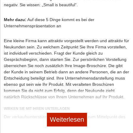
negativ. Sie wissen: „Small is beautiful“.
Hat Ihnen der Artikel gefallen?
Mehr dazu:
Auf diese 5 Dinge kommt es bei der
Unternehmenspräsentation an
Dann melden Sie sich kostenlos für unseren
Newsletter
an, um
exklusive Inhalte zu erhalten.
Eine kleine Firma kann attraktiv vorgestellt werden und attraktiv für
Neukunden sein. Zu welchem Zeitpunkt Sie Ihre Firma vorstellen,
eintragen
ist individuell verschieden. Fragt der Kunde gleich zu
Gesprächsbeginn, dann starten Sie. Zur persönlichen Vorstellung
überreichen Sie noch zusätzlich Ihre Image-Broschüre. Die gibt
der Kunde in seinem Betrieb dann an andere Personen, die an der
Entscheidung beteiligt sind. Ihre Unternehmensdarstellung muss
ebenso gut sein wie Ihr Produkt. Mit veralteten Broschüren
kommen Sie da nicht zum Erfolg, denn der Neukunde zieht
natürlich Rückschlüsse von Ihrem Unternehmen auf Ihr Produkt.
Diese Artikel könnten Sie auch interessieren:
sponsored / 07.07.2026
WIRKEN SIE MIT IHREN UNTERLAGEN
|
Wettbewerbe & Initiativen & Studien
Der verkaufsunterstützende Katalog wird oft zum Mittelpunkt des
ScaleUp Alliance EFH: Gemeinsam die Sanierung im
Weiterlesen
Verkaufsgesprächs. Er muss im richtigen Moment auf den Tisch,
Einfamilienhausmarkt skalieren
die richtige Seite muss ohne langes Suchen gefunden sein. Und