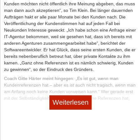
Mappe. Selbstverständlich nehmen Sie Mappe oder Koffer immer
Kunden möchten nicht öffentlich ihre Meinung abgeben, das muss
in die linke Hand. So bleibt die rechte Hand „trocken“ und kann bei
man dann auch akzeptieren“, so Tim Klein. Bei länger dauernden
Begrüßung und Verabschieden dem Kunden angeboten werden.
Aufträgen hakt er alle paar Monate bei den Kunden nach. Die
Veröffentlichung der Kundenstimmen hat auf jeden Fall bei
BEHALTEN SIE DIE REGIE
Neukunden Interesse geweckt: „Ich habe schon eine Anfrage einer
IT-Agentur bekommen, weil sie gesehen hat, dass ich bereits mit
Legen Sie nicht gleich zu Beginn alle Ihre Unterlagen aus der
anderen Agenturen zusammengearbeitet habe“, berichtet der
Tasche auf den Tisch. Ihr Kunde würde sich dann visuell gleich auf
Softwareentwickler. Er hat Glück, dass seine ersten Kunden, die er
die Unterlagen „stürzen“. Es ist viel besser, wenn Sie sich erst
bereits nebenberuflich betreut hat, über private Kontakte zu ihm
einmal auf den Kunden konzentrieren und sich selbst nicht gleich
kamen. „Ganz ohne Referenzen ist es nämlich schwierig, Kunden
mit dem eifrigen Hervorholen von Preislisten und Prospekten
zu gewinnen“, so der Eindruck des Gründers.
befassen. Was Sie im Gespräch notieren, machen Sie für den
Kunden transparent. Wenn Sie nebeneinander sitzen, kann der
Coach Gitte Härter meint hingegen: „Es ist gut, wenn man
Kunde gleich sehen, was Sie festhalten. Deswegen ist es immer
Kundenreferenzen hat – aber es ist auch nicht tragisch, wenn man
besser, wenn Sie neben dem Kunden sitzen und nicht gegenüber.
am Anfang noch keine Kunden vorweisen kann.“ Wer gerade erst
mit der Selbständigkeit beginnt und noch keine Referenzen hat,
Weiterlesen
sollte stattdessen mit einem guten Unternehmensauftritt punkten.
Sein Licht nicht unter den Scheffel stellen und sich kompetent
präsentieren, ohne mit platten Marketingsprüchen für sich zu
werben – damit können auch Neulinge Kunden gewinnen.
Zur Checkliste So werden Referenzen gefunden und gelesen