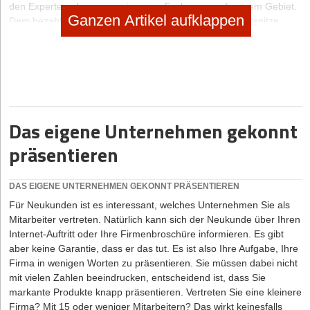
den Experten, den ausgewiesenen Fachmann auf seinem Gebiet.
Ganzen Artikel aufklappen
Dem bezahlt er auch viel Geld. Deshalb dient eine sehr spitze
Position auf dem Markt letztlich auch der Gewinnoptimierung.
Eine Einzigartigkeit des Produkts oder der Dienstleistung lässt sich
dabei aber nicht nur über ein Fachthema erzielen, sondern auch
über die Persönlichkeit und einen bestimmten, unverwechselbaren
Stil. So bringt die Münchner Trainerin und Diplom-Informatikerin
Claudia Kimich in ihren Workshops und Seminaren den
Das eigene Unternehmen gekonnt
Teilnehmern das Jonglieren bei – „vermutlich bin ich damit in ganz
Deutschland die Einzige“. Das Jonglieren mit zwei Bällen könne
präsentieren
jeder in nur zehn Minuten lernen – was im ersten Moment kaum
einer glauben mag. „Die Teilnehmer schaffen etwas, was sie
zunächst nicht für möglich gehalten haben“, sagt Kimich. Das setzt
DAS EIGENE UNTERNEHMEN GEKONNT PRÄSENTIEREN
Kräfte frei, entfesselt Bremsen und motiviert auf eine nie gekannte
Für Neukunden ist es interessant, welches Unternehmen Sie als
Art und Weise. Und so was spricht sich einfach rum – fast von
Mitarbeiter vertreten. Natürlich kann sich der Neukunde über Ihren
selbst.
Internet-Auftritt oder Ihre Firmenbroschüre informieren. Es gibt
aber keine Garantie, dass er das tut. Es ist also Ihre Aufgabe, Ihre
Seite 2 von 2
Firma in wenigen Worten zu präsentieren. Sie müssen dabei nicht
Aus Empfehlung gut
mit vielen Zahlen beeindrucken, entscheidend ist, dass Sie
Jede falsche Empfehlung ist ein Bumerang
markante Produkte knapp präsentieren. Vertreten Sie eine kleinere
Firma? Mit 15 oder weniger Mitarbeitern? Das wirkt keinesfalls