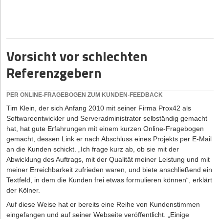
der Kunde darf bei der Katalog-Präsentation auch nicht überfüttert
18.06.2026
|
Strategien
werden. Ihre Papiere haben Sie üblicherweise in Ihrem Aktenkoffer
Side-Hustle statt Start-up-Traum: Warum der neue
oder in Ihrer Tasche mitgebracht. Dieses Behältnis tritt damit noch
vor den Papieren in Erscheinung. Den Aktenkoffer dürfen Sie nie
Gründerboom ein Warnsignal ist
auf den Tisch legen, höchstens auf den Stuhl neben sich.
Vorsicht vor schlechten
Abgegriffene Taschen mit abgenutzten Ecken wirken sofort
18.05.2026
|
Strategien
negativ. Wie alt ist der Koffer, den Sie haben? Können Sie ihn mit
Referenzgebern
Direct-to-Consumer (D2C) im Lebensmittelhandel:
Freude und gutem Gewissen in die Hand nehmen? Kontrollieren
Den direkten Draht zum Erzeuger aufbauen
Sie Verschleißerscheinungen. Tasche und Koffer müssen nicht nur
PER ONLINE-FRAGEBOGEN ZUM KUNDEN-FEEDBACK
Ihnen selbst gefallen, sondern auch den Kunden. Zu einem
13.05.2026
|
Branding
großen, erfolgreichen Unternehmen gehört der Koffer mit
Tim Klein, der sich Anfang 2010 mit seiner Firma Prox42 als
eingedrucktem Firmenlogo und evtl. in der Hausfarbe des
Softwareentwickler und Serveradministrator selbständig gemacht
Was macht das „perfekte Give-away“ auf einer
Betriebes. Bedenken Sie: Die meisten Kunden nehmen Ihre
hat, hat gute Erfahrungen mit einem kurzen Online-Fragebogen
Messe aus?
Tasche ganz bewusst wahr.
gemacht, dessen Link er nach Abschluss eines Projekts per E-Mail
an die Kunden schickt. „Ich frage kurz ab, ob sie mit der
Achten Sie auf Sauberkeit und lassen Sie von Ihrem letzten
Abwicklung des Auftrags, mit der Qualität meiner Leistung und mit
Besuch nichts zum Vorschein kommen. Lassen Sie beim
meiner Erreichbarkeit zufrieden waren, und biete anschließend ein
Schreiben den Block in der Mappe. Das macht einen kompletten
Textfeld, in dem die Kunden frei etwas formulieren können“, erklärt
Eindruck. Wenn Sie Ihre Tasche oder den Koffer öffnen, schaut der
der Kölner.
Kunde mit hinein. Billige Boulevard-Zeitungen dürfen jetzt nicht
zum Vorschein kommen. Ziehen Sie anspruchsvolle
Auf diese Weise hat er bereits eine Reihe von Kundenstimmen
Wirtschaftszeitungen vor. Verzichten Sie auf Aufkleber auf der
eingefangen und auf seiner Webseite veröffentlicht. „Einige