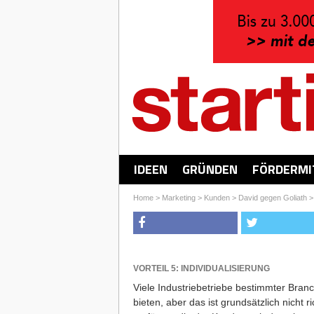
IDEEN
GRÜNDEN
FÖRDERMI
Home
>
Marketing
>
Kunden
>
David gegen Goliath
VORTEIL 5: INDIVIDUALISIERUNG
Viele Industriebetriebe bestimmter Bran
bieten, aber das ist grundsätzlich nicht r