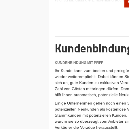
Wichtig ist, dass die Empfehlung auch inha
voll und ganz auf Marketing für IT-Firmen
komplexe Angebotsbeschreibung. „Gründer
Kernkompetenzen beschränken“, bestätig
Wer alles kann und anbietet, wird beste
dabei immer ersetzbar und wird nie Höc
Dienstleistungsbereich entscheidet sich 
Kundenbindung
ausgewiesenen Fachmann auf seinem Gebi
sehr spitze Position auf dem Markt letzt
Eine Einzigartigkeit des Produkts oder de
Fachthema erzielen, sondern auch über 
KUNDENBINDUNG MIT PFIFF
unverwechselbaren Stil. So bringt die M
Ihr Kunde kann zum besten und preisgün
Kimich in ihren Workshops und Seminaren
wieder weiterempfiehlt. Dabei können Sie
ich damit in ganz Deutschland die Einzig
sich an, gute Kunden zu exklusiven Vera
zehn Minuten lernen – was im ersten Mo
Zahl von Gästen mitbringen dürfen. Dam
etwas, was sie zunächst nicht für möglich
hilft Ihnen automatisch, potenzielle Ne
entfesselt Bremsen und motiviert auf ein
Einige Unternehmen gehen noch einen Sch
einfach rum – fast von selbst.
potenziellen Neukunden als kostenlose V
Stammkunden mit potenziellen Kunden. 
warum sie so überzeugt vom Anbieter sin
Verkäufer die Vorzüge herausstellt.