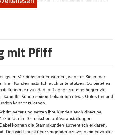
Weiterlesen
ltlich leicht fällt. „Die kann ich empfehlen, die hat sich
 konzentriert“ geht leichter von den Lippen als eine
 steigern ihren Erfolg, wenn sie sich auf
t Unternehmensberater Axel Keller von Kellax Consult.
nfalls zum florierenden Gemischtwarenladen – bleibt aber
hstpreise durchsetzen können. Gerade im
der Kunde im Zweifel für den Experten, den
 mit Pfiff
et. Dem bezahlt er auch viel Geld. Deshalb dient eine
lich auch der Gewinnoptimierung.
r Dienstleistung lässt sich dabei aber nicht nur über ein
die Persönlichkeit und einen bestimmten,
ünchner Trainerin und Diplom-Informatikerin Claudia
stigsten Vertriebspartner werden, wenn er Sie immer
 den Teilnehmern das Jonglieren bei – „vermutlich bin
 Ihren Kunden natürlich auch unterstützen. So bietet es
e“. Das Jonglieren mit zwei Bällen könne jeder in nur
nstaltungen einzuladen, auf denen sie eine begrenzte
ment kaum einer glauben mag. „Die Teilnehmer schaffen
it kann Ihr Kunde seinen Bekannten etwas Gutes tun und
 gehalten haben“, sagt Kimich. Das setzt Kräfte frei,
ukunden kennenzulernen.
e nie gekannte Art und Weise. Und so was spricht sich
ritt weiter und setzen ihre Kunden auch direkt bei
erkäufer ein. Sie mischen auf Veranstaltungen
Dabei können die Stammkunden authentisch erklären,
d. Das wirkt meist überzeugender als wenn ein bezahlter