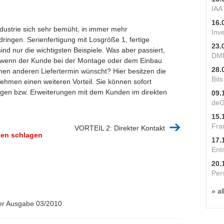
IAA
16.
ndustrie sich sehr bemüht, in immer mehr
Inv
ingen. Serienfertigung mit Losgröße 1, fertige
23.
nd nur die wichtigsten Beispiele. Was aber passiert,
DME
t, wenn der Kunde bei der Montage oder dem Einbau
28.
nen anderen Liefertermin wünscht? Hier besitzen die
Bit
ehmen einen weiteren Vorteil. Sie können sofort
gen bzw. Erweiterungen mit dem Kunden im direkten
09.
deG
15.
Fra
VORTEIL 2: Direkter Kontakt
ßen schlagen
17.
Ent
20.
Per
» al
 der Ausgabe 03/2010