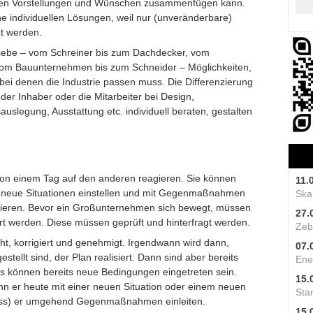
enen Vorstellungen und Wünschen zusammenfügen kann.
e individuellen Lösungen, weil nur (unveränderbare)
t werden.
riebe – vom Schreiner bis zum Dachdecker, vom
vom Bauunternehmen bis zum Schneider – Möglichkeiten,
bei denen die Industrie passen muss. Die Differenzierung
 der Inhaber oder die Mitarbeiter bei Design,
sauslegung, Ausstattung etc. individuell beraten, gestalten
von einem Tag auf den anderen reagieren. Sie können
11.
uf neue Situationen einstellen und mit Gegenmaßnahmen
Skal
ieren. Bevor ein Großunternehmen sich bewegt, müssen
27.
ert werden. Diese müssen geprüft und hinterfragt werden.
Zeb
t, korrigiert und genehmigt. Irgendwann wird dann,
07.
ellt sind, der Plan realisiert. Dann sind aber bereits
Ene
 können bereits neue Bedingungen eingetreten sein.
15.
nn er heute mit einer neuen Situation oder einem neuen
Star
muss) er umgehend Gegenmaßnahmen einleiten.
15.