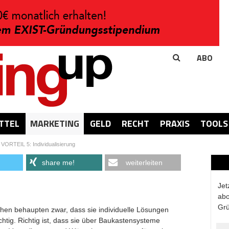
ABO
TTEL
MARKETING
GELD
RECHT
PRAXIS
TOOLS
>
VORTEIL 5: Individualisierung
share me!
weiterleiten
Jet
abo
Grü
chen behaupten zwar, dass sie individuelle Lösungen
ichtig. Richtig ist, dass sie über Baukastensysteme