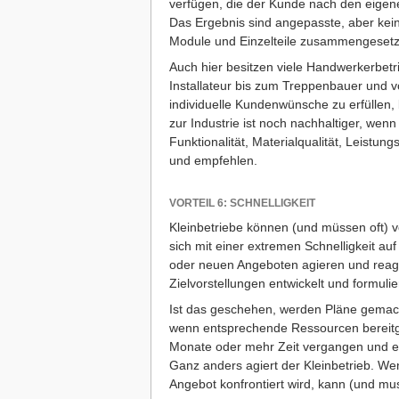
verfügen, die der Kunde nach den eig
Das Ergebnis sind angepasste, aber kein
Module und Einzelteile zusammengesetz
Auch hier besitzen viele Handwerkerbet
Installateur bis zum Treppenbauer und 
individuelle Kundenwünsche zu erfüllen, 
zur Industrie ist noch nachhaltiger, wenn
Funktionalität, Materialqualität, Leistung
und empfehlen.
VORTEIL 6: SCHNELLIGKEIT
Kleinbetriebe können (und müssen oft) 
sich mit einer extremen Schnelligkeit a
oder neuen Angeboten agieren und reag
Zielvorstellungen entwickelt und formuli
Ist das geschehen, werden Pläne gemach
wenn entsprechende Ressourcen bereitgest
Monate oder mehr Zeit vergangen und es
Ganz anders agiert der Kleinbetrieb. We
Angebot konfrontiert wird, kann (und 