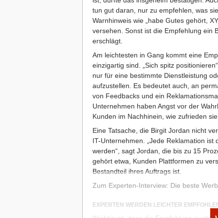
ist, dürfte das insgeheim bestätigen. Au
den Sprung in die USA
tun gut daran, nur zu empfehlen, was si
Warnhinweis wie „habe Gutes gehört, XY
versehen. Sonst ist die Empfehlung ein
erschlägt.
Am leichtesten in Gang kommt eine Empf
einzigartig sind. „Sich spitz positioniere
nur für eine bestimmte Dienstleistung od
aufzustellen. Es bedeutet auch, an per
von Feedbacks und ein Reklamationsma
Unternehmen haben Angst vor der Wahrhei
Kunden im Nachhinein, wie zufrieden sie 
Eine Tatsache, die Birgit Jordan nicht ve
IT-Unternehmen. „Jede Reklamation ist 
werden“, sagt Jordan, die bis zu 15 Proz
gehört etwa, Kunden Plattformen zu versc
Bestandteil ihres Auftrags ist.
Zum Experten-Interview: Die beste Wer
EXPERTEN WERDEN LEICHTER EMPFOHLE