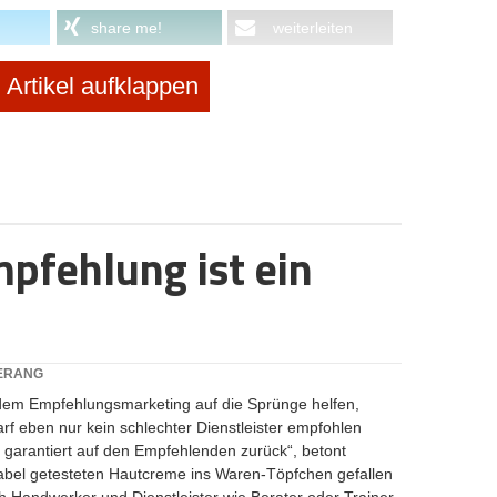
share me!
weiterleiten
Artikel aufklappen
ssieren:
markt? Wie ein Düsseldorfer Spin-off den
mpfehlung ist ein
onen: Was Gründer wirklich absichern sollten
“: Warum Ex-Zalando-Managerin Dr. Saskia
MERANG
uilding setzt
 dem Empfehlungsmarketing auf die Sprünge helfen,
arf eben nur kein schlechter Dienstleister empfohlen
t garantiert auf den Empfehlenden zurück“, betont
ups: thyssenkrupp-Spin-off pacemaker.ai wagt
erabel getesteten Hautcreme ins Waren-Töpfchen gefallen