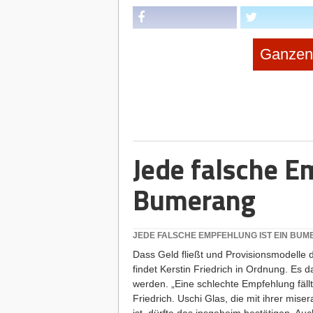
Ganzen 
Diese Artikel könnten Sie auch intere
06.08.2026
|
Gründerstorys
KI-Schockstarre oder Milliarden
Tech-Giganten die Stirn bietet
Jede falsche E
06.08.2026
|
Verträge
Exit statt langfristiger Investiti
Bumerang
04.08.206
|
Unternehmer-Typen
„Reichweite ist nicht Wachstum
JEDE FALSCHE EMPFEHLUNG IST EIN BU
Appelhoff heute auf Community-B
Dass Geld fließt und Provisionsmodelle
findet Kerstin Friedrich in Ordnung. Es d
03.09.2026
|
News & Investments
werden. „Eine schlechte Empfehlung fäll
Goliath im Gewand eines Start-
Friedrich. Uschi Glas, die mit ihrer mis