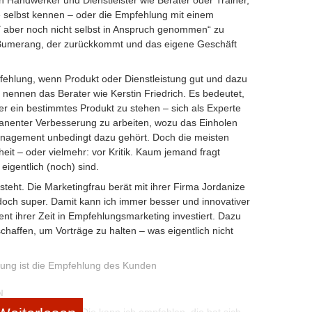
ch Handwerker und Dienstleister wie Berater oder Trainer,
e selbst kennen – oder die Empfehlung mit einem
 aber noch nicht selbst in Anspruch genommen“ zu
 Bumerang, der zurückkommt und das eigene Geschäft
ehlung, wenn Produkt oder Dienstleistung gut und dazu
n“ nennen das Berater wie Kerstin Friedrich. Es bedeutet,
er ein bestimmtes Produkt zu stehen – sich als Experte
manenter Verbesserung zu arbeiten, wozu das Einholen
nagement unbedingt dazu gehört. Doch die meisten
t – oder vielmehr: vor Kritik. Kaum jemand fragt
eigentlich (noch) sind.
rsteht. Die Marketingfrau berät mit ihrer Firma Jordanize
doch super. Damit kann ich immer besser und innovativer
ent ihrer Zeit in Empfehlungsmarketing investiert. Dazu
haffen, um Vorträge zu halten – was eigentlich nicht
bung ist die Empfehlung des Kunden
N