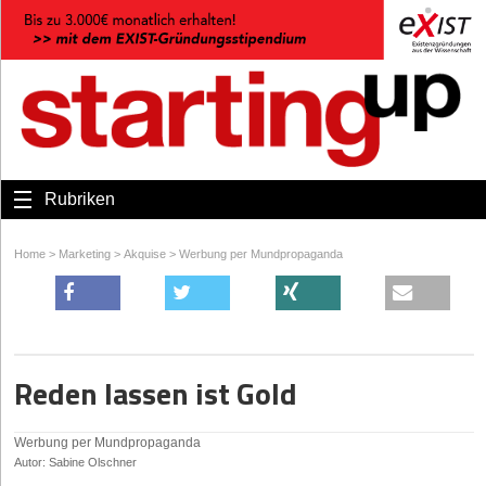
Rubriken
Home
>
Marketing
>
Akquise
>
Werbung per Mundpropaganda
Reden lassen ist Gold
Werbung per Mundpropaganda
Autor: Sabine Olschner