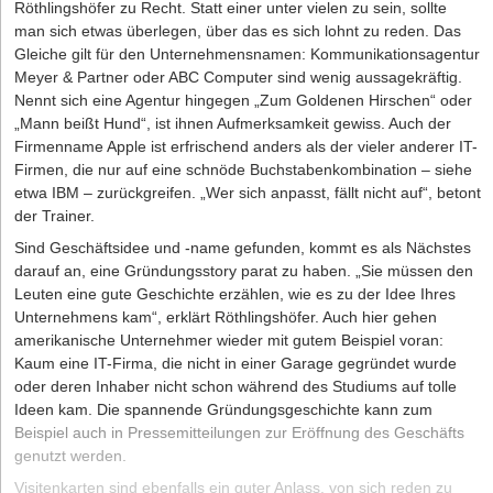
Röthlingshöfer zu Recht. Statt einer unter vielen zu sein, sollte
man sich etwas überlegen, über das es sich lohnt zu reden. Das
Gleiche gilt für den Unternehmensnamen: Kommunikationsagentur
Meyer & Partner oder ABC Computer sind wenig aussagekräftig.
Nennt sich eine Agentur hingegen „Zum Goldenen Hirschen“ oder
„Mann beißt Hund“, ist ihnen Aufmerksamkeit gewiss. Auch der
Firmenname Apple ist erfrischend anders als der vieler anderer IT-
Firmen, die nur auf eine schnöde Buchstabenkombination – siehe
etwa IBM – zurückgreifen. „Wer sich anpasst, fällt nicht auf“, betont
der Trainer.
Sind Geschäftsidee und -name gefunden, kommt es als Nächstes
darauf an, eine Gründungsstory parat zu haben. „Sie müssen den
Leuten eine gute Geschichte erzählen, wie es zu der Idee Ihres
Unternehmens kam“, erklärt Röthlingshöfer. Auch hier gehen
amerikanische Unternehmer wieder mit gutem Beispiel voran:
Kaum eine IT-Firma, die nicht in einer Garage gegründet wurde
oder deren Inhaber nicht schon während des Studiums auf tolle
Ideen kam. Die spannende Gründungsgeschichte kann zum
Beispiel auch in Pressemitteilungen zur Eröffnung des Geschäfts
genutzt werden.
Visitenkarten sind ebenfalls ein guter Anlass, von sich reden zu