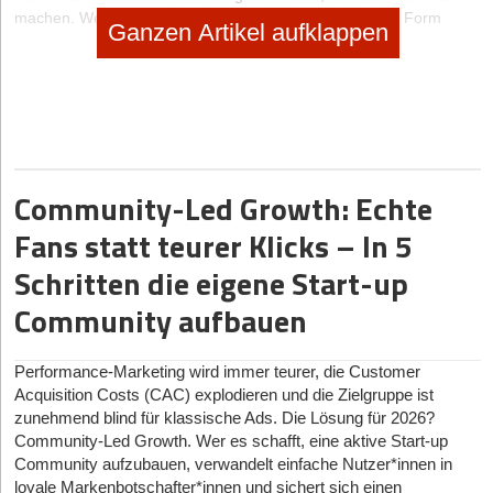
machen. Wer eine besondere Aufmachung, Farbe oder Form
Ganzen Artikel aufklappen
wählt, sticht aus der Masse heraus. „Ich kenne einen
Scheidungsanwalt in den USA, der eine perforierte Visitenkarte
hat. Die kann man in der Mitte teilen, so dass beide Parteien die
Adresse des Anwalts zur Hand haben“, erzählt Bernd
Röthlingshöfer. Die Visitenkarte als Hingucker, der für
Gesprächsstoff sorgt.
Community-Led Growth: Echte
BEKANNTHEIT ERZEUGEN
Fans statt teurer Klicks – In 5
Nächster Punkt: ein bemerkenswertes Produkt oder eine
aufsehenerregende Dienstleistung in die Diskussion bringen.
Schritten die eigene Start-up
Wenn niemand das Angebot des neuen Unternehmens kennt, wird
Community aufbauen
es kaum einen guten Umsatz machen. Also kommt es darauf an,
den potenziellen Kunden sein Angebot offensiv zu zeigen. Hier
bietet sich unter anderem das Internet als gute Mundpropaganda-
Performance-Marketing wird immer teurer, die Customer
Plattform an: „Drehen Sie einen Film über Ihr Produkt und stellen
Acquisition Costs (CAC) explodieren und die Zielgruppe ist
Sie ihn auf das Videoportal Youtube“, rät Trainer Röthlingshöfer.
zunehmend blind für klassische Ads. Die Lösung für 2026?
Auch Fotos von den Produkten samt Kurzbeschreibung über seine
Community-Led Growth. Wer es schafft, eine aktive Start-up
Vorzüge sollten im Internet stehen – auf der eigenen Webseite
Community aufzubauen, verwandelt einfache Nutzer*innen in
ebenso wie auf geeigneten Online-Seiten, auf denen sich
loyale Markenbotschafter*innen und sichert sich einen