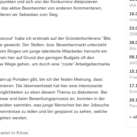
e punkten und sich von der Konkurrenz distanzieren.
IAA
ch das aktive Beantworten von anderen Kommentaren,
16.
lieren wir Sebastian zum Sieg.
Inv
23.
DME
bscout” habe ich erstmals auf der Gründerkonferenz “Bits
28.
ar geweckt. Der Stellen- bzw. Bewerbermarkt unterzieht
Bit
im Ringen um junge talentierte Mitarbeiter herrscht ein
09.
hen hier auf Grund des geringen Budgets oft den
deG
e Wege gehen, um durch eine “coole" Arbeitgebermarke
15.
Fra
art-up Portalen gibt, bin ich der festen Meinung, dass
imieren. Die Ideenwerkstatt hat hier eine interessante
17.
Ent
öglichkeiten zu eben diesem Thema zu diskutieren. Bei
 zwar erst beim Bewerbungsprozess an, konnten in der
20.
 darüber sammlen, was junge Menschen bei der Jobsuche
Per
rkenntnisse zu teilen und bin gespannt zu sehen, welche
» al
 gehen werden.
artet in Kürze