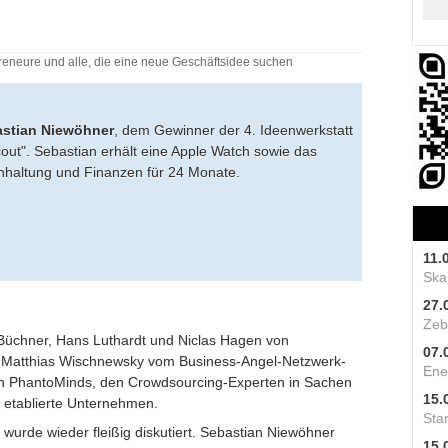
epreneure und alle, die eine neue Geschäftsidee suchen
stian Niewöhner
, dem Gewinner der 4. Ideenwerkstatt
out"
. Sebastian erhält eine Apple Watch sowie das
hhaltung und Finanzen für 24 Monate.
11.
Skal
27.
Zeb
 Büchner, Hans Luthardt und Niclas Hagen von
07.
, Matthias Wischnewsky vom Business-Angel-Netzwerk-
Ene
on
PhantoMinds
, den Crowdsourcing-Experten in Sachen
15.
d etablierte Unternehmen.
Star
wurde wieder fleißig diskutiert. Sebastian Niewöhner
15.