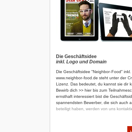
Projekt 1/2015: Teilnahmeschluss 15.
Jetzt mitentwickeln: Hofladen-F
Die Crowdsourcing-Initiative für kreat
Geschäftsidee suchen
|
Hofladen-Franchise: Der Sieger s
Die Geschäftsidee
inkl. Logo und Domain
Die Geschäftsidee "Neighbor-Food" inkl
www.neighbor-food.de
steht unter der 
Lizenz. Das bedeutet, du kannst sie dir k
Bewirb dich
>> hier
bis zum Teilnahmesc
ernsthaft interessiert bist die Geschäfts
spannendsten Bewerber, die sich auch a
beteiligt haben, werden von uns kontaktie