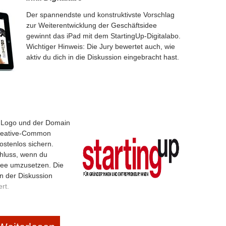
03.15
|
Der spannendste und konstruktivste Vorschlag
ranchise
zur Weiterentwicklung der Geschäftsidee
gewinnt das iPad mit dem StartingUp-Digitalabo.
ive Entrepreneure und alle, die eine neue
Wichtiger Hinweis: Die Jury bewertet auch, wie
aktiv du dich in die Diskussion eingebracht hast.
teht fest
. Logo und der Domain
Creative-Common
ostenlos sichern.
hluss, wenn du
idee umzusetzen. Die
n der Diskussion
rt.