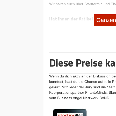
Wir halten euch über Starttermin und T
Hat Ihnen der Artikel gefallen?
Ganzen 
Dann melden Sie sich kostenlos für uns
Newsletter
an, um exklusive Inhalte zu e
Diese Preise k
Diese Artikel könnten Sie auch intere
Wenn du dich aktiv an der Diskussion be
Projekt 1/2014: Teilnahmeschluss 30.
konntest, hast du die Chance auf tolle P
Ideenwerkstatt: Taxi-Sharing
gekürt. Mitglieder der Jury sind die Sta
Koorperationspartner PhantoMinds, Bla
Die Crowdsourcing-Initiative für kreat
vom Business Angel Netzwerk BAND.
Geschäftsidee suchen
|
Taxi-Sharing
Ideenwerkstatt Taxi-Sharing - der