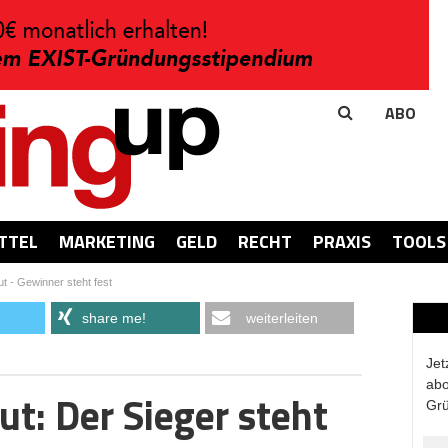
ABO
TTEL
MARKETING
GELD
RECHT
PRAXIS
TOOLS
ut - Gewinner steht fest
share me!
weiterleiten
Jet
abo
ut: Der Sieger steht
Grü