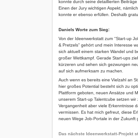
konnte durch seine detaillierten Beiträg
Einen der Jury wichtigen Aspekt, nämli
konnte er ebenso erfüllen. Deshalb gratu
Daniels Worte zum Sieg:
Von der Ideenwerkstatt zum “Start-up Jo
& Pretzels” gehört und mein Interesse w
sich aktuell einem starken Wandel und be
großer Wettkampf. Gerade Start-ups zie
kürzeren und sehen sich gezwungen neu
auf sich aufmerksam zu machen.
Auch wenn es bereits eine Vielzahl an St
hier großes Potential besteht sich zu opt
Plattform geboten, neuen Ansätze und M
unserem Start-up Talentcube setzen wir
Vergangenheit aber viele Erkenntnisse
vermissen. Es hat mich gefreut, diese E
neuen Wege Job-Portale in der Zukunft
Das nächste Ideenwerkstatt-Projekt st