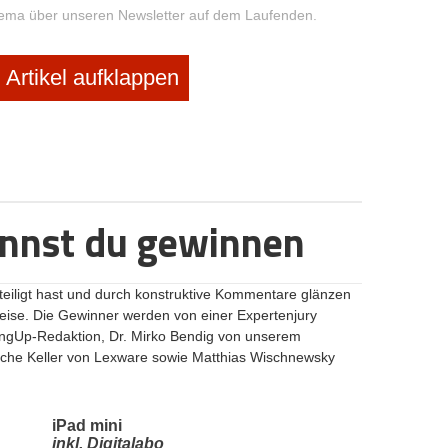
hema über unseren Newsletter auf dem Laufenden.
Artikel aufklappen
eren
eintragen
rhalten.
share me!
weiterleiten
annst du gewinnen
ssieren:
teiligt hast und durch konstruktive Kommentare glänzen
11.2014
|
reise. Die Gewinner werden von einer Expertenjury
rtingUp-Redaktion, Dr. Mirko Bendig von unserem
nche Keller von Lexware sowie Matthias Wischnewsky
ive Entrepreneure und alle, die eine neue
 Sieger steht fest
iPad mini
inkl. Digitalabo