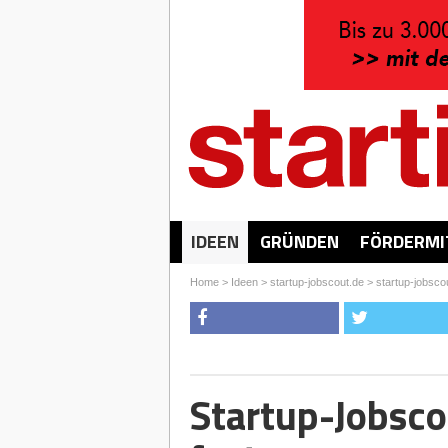
IDEEN
GRÜNDEN
FÖRDERMI
Home
>
Ideen
>
startup-jobscout.de
>
startup-jobsco
Startup-Jobsco