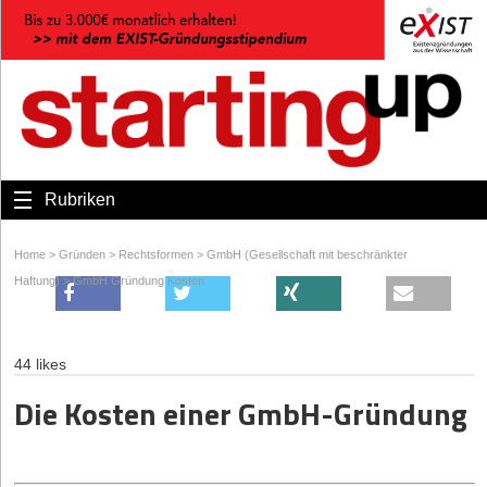
Rubriken
Home
>
Gründen
>
Rechtsformen
>
GmbH (Gesellschaft mit beschränkter
Haftung)
>
GmbH Gründung Kosten
44 likes
Die Kosten einer GmbH-Gründung