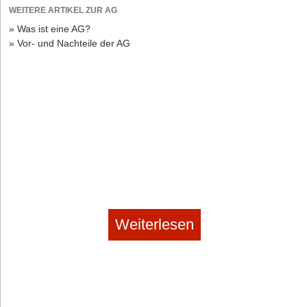
WEITERE ARTIKEL ZUR AG
» Was ist eine AG?
» Vor- und Nachteile der AG
Optionale Kosten bei der Gründung der GmbH
Dennoch lassen sich Kosten bei der GmbH-Gründung einsparen,
gerade auch mit einer individuellen Satzung. Denn nicht alle in der
Tabelle genannten Positionen müssen beim Notar beauftragt
werden, einiges kann der Gründer – zumindest theoretisch –
selbst erledigen.
Unumgänglich sind die Kosten für die Beurkundung des
Gesellschaftsvertrages. Hierfür fallen bei einer Ein-Mann-GmbH
Weiterlesen
gemäß KV Nr. 21200 GNotKG Gebühren in Höhe von 125 Euro an.
Bei mehr als einem Gesellschafter rechnet der Notar hierfür eine
doppelte Gebühr ab, also 250 Euro. Die Bestellung des
Geschäftsführers inkl. Beschlussfassung der
Gesellschafterversammlung kann der kostenbewusste Gründer
selbst erledigen, da dieser Beschluss zur Bestellung des