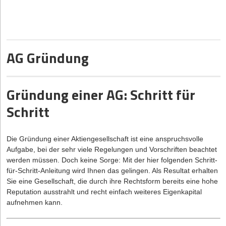
werden könnten. Da die Gründungskosten einer GmbH aber
regelmäßig diesen Betrag übersteigen, bleiben die Gründer privat
auf einem Großteil dieser Kosten sitzen. Ferner kommt bei allen
genannten Notargebühren noch die Umsatzsteuer in Höhe von 19
AG Gründung
Prozent dazu. Auch diese muss bei Verwendung der
Mustersatzung überwiegend von den Gesellschaftern privat
getragen werden. Ein schlechter Deal somit.
Gründung einer AG: Schritt für
Schritt
Sie interessieren sich für eine GmbH? Nutzen Sie
jetzt
Gründerberater.de
.
Dort erhalten Sie kostenlos u.a.:
Rechtsformen-Analyser zur Überprüfung Ihrer Entscheidung
Die Gründung einer Aktiengesellschaft ist eine anspruchsvolle
Step-by-Step Anleitung für Ihre Gründung
Aufgabe, bei der sehr viele Regelungen und Vorschriften beachtet
werden müssen. Doch keine Sorge: Mit der hier folgenden Schritt-
Fördermittel-Sofort-Check passend zu Ihrem Vorhaben
für-Schritt-Anleitung wird Ihnen das gelingen. Als Resultat erhalten
Sie eine Gesellschaft, die durch ihre Rechtsform bereits eine hohe
Reputation ausstrahlt und recht einfach weiteres Eigenkapital
aufnehmen kann.