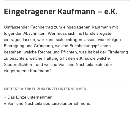
Amtliche Kosten bei der GmbH-Gründung
Eingetragener Kaufmann – e.K.
Bundesweit einheitlich sind auch die Kosten bzw. amtlichen
Gebühren für die Eintragung einer GmbH ins Handelsregister.
Diese betragen bei der Neugründung einer GmbH pauschal 150
Umfassender Fachbeitrag zum eingetragenen Kaufmann mit
Euro, bei einer Sachgründung steigen sie auf 240 Euro. Bei diesen
folgenden Abschnitten: Wer muss sich ins Handelsregister
Gebühren kommt keine Mehrwertsteuer hinzu.
eintragen lassen, wer kann sich eintragen lassen, wie erfolgen
Tipp:
Sollten die Gesellschafter z.B. wegen der Gründung per
Eintragung und Gründung, welche Buchhaltungspflichten
Mustersatzung einen Teil der GmbH-Gründungskosten privat
bestehen, welche Rechte und Pflichten, was ist bei der Firmierung
tragen müssen, da die Kostenübernahme nicht in einer
zu beachten, welche Haftung trifft den e.K. sowie welche
individuellen Satzung geregelt wurde, empfiehlt es sich, die
Steuerpflichten - und welche Vor- und Nachteile bietet der
Gerichtsgebühren privat zu übernehmen und die Notargebühren
eingetragene Kaufmann?
soweit möglich über die Gesellschaft abzurechnen, um hier die
Vorsteuer geltend zu machen.
WEITERE ARTIKEL ZUM EINZELUNTERNEHMEN
Ein weiterer Kostenfaktor besteht in der Gewerbeanmeldung.
» Das Einzelunternehmen
Diese Kosten werden von den Gemeinde- und Stadtverwaltungen
» Vor- und Nachteile des Einzelunternehmens
selbst festgesetzt und können daher unterschiedlich hoch
ausfallen. Sie liegen zwischen 10 und 60 Euro.