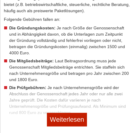
bietet (z.B. betriebswirtschaftliche, steuerliche, rechtliche Beratung,
Kostenersparnis bei der GmbH-Gründung mit
häufig auch als preiswerte Paketlösungen).
Musterprotokoll?
Folgende Gebühren fallen an:
Bei der Mustersatzung ist die Zahl der Gesellschafter auf drei
Die Gründungskosten:
Je nach Größe der Genossenschaft
beschränkt, es darf auch nur einen Geschäftsführer geben, und
und in Abhängigkeit davon, ob die Unterlagen zum Zeitpunkt
individuelle Nachfolgeregelungen wie etwa Vorkaufsrechte für die
der Gründung vollständig und fehlerfrei vorliegen oder nicht,
verbleibenden Gesellschafter beim Ausscheiden eines
betragen die Gründungskosten (einmalig) zwischen 1500 und
Gesellschafters sind nicht möglich. Damit wird der künftige Kreis
4000 Euro.
der Gesellschafter nicht kontrollierbar. Natürlich ist jede Satzung zu
Die Mitgliedsbeiträge:
Laut Beitragsordnung muss jede
einem späteren Zeitpunkt änderbar. Allerdings entstehen
Genossenschaft Mitgliedsbeiträge entrichten. Sie staffeln sich
spätestens dann wieder erhebliche Beratungs- und Notarkosten
nach Unternehmensgröße und betragen pro Jahr zwischen 200
für die Erstellung einer individuellen Satzung, so dass unter dem
und 1800 Euro.
Strich nichts gespart wird, wenn man erst per Mustersatzung
gründet und später eine individuelle Satzung nachrüstet.
Die Prüfgebühren:
Je nach Unternehmensgröße wird der
Abschluss der Genossenschaft jedes Jahr oder nur alle zwei
Ein weiteres Problem der Mustersatzung betrifft die Abrechnung
Jahre geprüft. Die Kosten dafür variieren je nach
der Kosten der Gründung einer GmbH. Entsprechend der
Unternehmensgröße und Prüfungsaufwand. Als Minimum sind
festgelegten Satzung darf nur ein Betrag bis max. 300 Euro von
rund 800 Euro zu veranschlagen.
der neugegründeten GmbH übernommen werden. Darüberhinaus
Weiterlesen
gehende Gründungskosten müssen von den Gesellschaftern der
Quelle: Angelika Noß, Verbandsdirektorin des Prüfungsverbandes
GmbH privat getragen werden, obwohl dies der Sache nach ganz
der kleinen und mittelständischen Genossenschaften e.V., Berlin
klar Betriebsausgaben sind, die steuerlich geltend gemacht