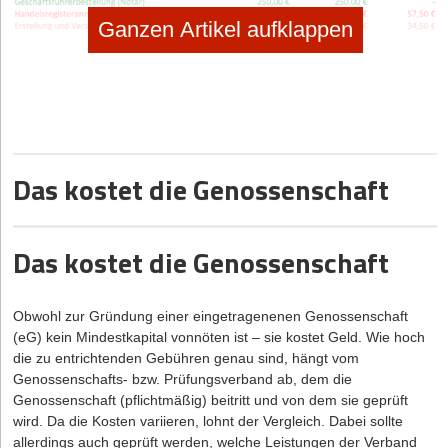
Ganzen Artikel aufklappen
Das kostet die Genossenschaft
Das kostet die Genossenschaft
Obwohl zur Gründung einer eingetragenenen Genossenschaft
(eG) kein Mindestkapital vonnöten ist – sie kostet Geld. Wie hoch
* sämtliche Notarkosten zzgl. 19% MwSt
die zu entrichtenden Gebühren genau sind, hängt vom
rot: Positionen, die in jedem Fall beim Notar anfallen, grün: optionale Kosten
Nicht berücksichtigt wurden die evtl. anfallenden Kosten für die Erstellung eines
Genossenschafts- bzw. Prüfungsverband ab, dem die
individuellen Gesellschaftsvertrages
Genossenschaft (pflichtmäßig) beitritt und von dem sie geprüft
wird. Da die Kosten variieren, lohnt der Vergleich. Dabei sollte
Quellen: eigene Recherchen, Bundesnotarkammer, Stand 1-2016
allerdings auch geprüft werden, welche Leistungen der Verband