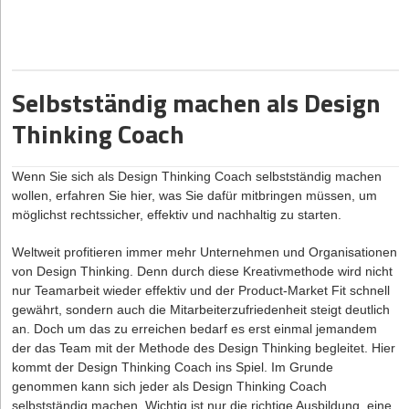
Weiterbildungsmöglichkeiten und digitalen Werkzeuge Ihnen
Wie werden Marketing und PR umgesetzt?
dabei helfen. Zudem erfahren Sie, wie Sie
online in der
Welche Person(en), welches Gründerteam stehen zur
Kreditberatung tätig sein
können und welche Aspekte dabei zu
Verfügung?
beachten sind.
Welche Gewinne und Verluste sind in den ersten drei Jahren
Selbstständig machen als Design
nach Gründung zu erwarten?
Grundlagen einer erfolgreichen Kreditberatung
Thinking Coach
Was sind die Stärken und Schwächen des Unternehmens?
Eine effektive Kreditberatung erfordert ein solides Fundament
Welche Chancen und Risiken birgt der Markt?
aus Fachwissen und sorgfältiger Vorgehensweise. Zu den
Schlüsselelementen gehören die Bewertung der Kreditwürdigkeit,
Wenn Sie sich als Design Thinking Coach
selbstständig machen
Welcher Kapitalbedarf resultiert aus der Planung und wie
die Durchführung von Finanzanalysen und die Einschätzung von
wollen, erfahren Sie hier, was Sie dafür mitbringen müssen, um
kann eine Finanzierung erfolgen?
Risiken.
möglichst rechtssicher, effektiv und nachhaltig zu starten.
(Quelle: gründerberater.de)
Die Kreditwürdigkeit eines Kunden ist ein entscheidender Faktor
Weltweit profitieren immer mehr Unternehmen und Organisationen
bei der Beurteilung seiner Fähigkeit, einen Kredit
Wer sich mit einem Foodtruck selbständig machen will, kommt
von Design Thinking. Denn durch diese Kreativmethode wird nicht
zurückzuzahlen. Hierbei spielen Aspekte wie
auch um das Thema
nur Teamarbeit wieder effektiv und der Product-Market Fit schnell
Finanzierung
nicht herum. Eigentlich solltest
Einkommenssituation, Vermögenswerte und Zahlungshistorie
du dich schon während der Businessplanerstellung damit
gewährt, sondern auch die Mitarbeiterzufriedenheit steigt deutlich
eine wichtige Rolle. Eine gründliche Finanzanalyse ermöglicht es
auseinandersetzen. Hierzu zählen im Detail die Umsatz- und
an. Doch um das zu erreichen bedarf es erst einmal jemandem
dem Berater, ein umfassendes Bild der finanziellen Situation des
Gewinnplanung, die Unternehmensfinanzierung sowie die
der das Team mit der Methode des Design Thinking begleitet. Hier
Kunden zu gewinnen und maßgeschneiderte Lösungen zu
Einnahmen-Überschuss-Rechnung
kommt der Design Thinking Coach ins Spiel. Im Grunde
(EÜR).
entwickeln.
genommen kann sich jeder als Design Thinking Coach
Die Risikobewertung ist ein weiterer essentieller Bestandteil der
Feedback einholen und testen, testen, testen
selbstständig machen. Wichtig ist nur die richtige Ausbildung, eine