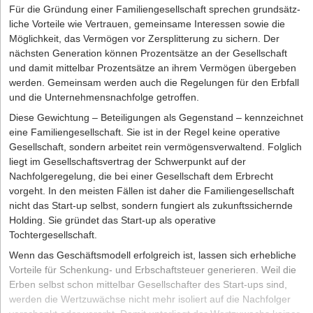
allem zu Beginn viele Aspekte zu beachten und Behördengänge
Für die Gründung einer Familiengesellschaft sprechen grundsätz-
kundenorientierte Beratung tragen sie maßgeblich zur finanziellen
man also jede Woche zweitägigen Workshop käme man am Ende
notwendig sind. Für den eigenen Traum zahlt es sich jedoch aus,
liche Vorteile wie Vertrauen, gemeinsame Interessen sowie die
Stabilität und zum Wachstum ihrer Klienten bei.
des Monats bei einem Gehalt von 21.600 Euro heraus.
diese anfänglichen Schwierigkeiten in Kauf zu nehmen und
Möglichkeit, das Vermögen vor Zersplitterung zu sichern. Der
bestmöglich zu meistern. Denn sobald du zum ersten Mal die
nächsten Generation können Prozentsätze an der Gesellschaft
Marketing für selbstständige Design Thinking Coaches
Klappe deines eigenen Trucks öffnest und ordentlich Burger und
und damit mittelbar Prozentsätze an ihrem Vermögen übergeben
Co. verkaufst, hat sich der Aufwand schon gelohnt und du kannst
Um als selbstständiger Design Thinking Coach an Aufträge zu
werden. Gemeinsam werden auch die Regelungen für den Erbfall
weiter an deiner rollenden Erfolgsstory arbeiten.
kommen, muss die Werbetrommel gerührt werden. Dafür stehen
und die Unternehmensnachfolge getroffen.
viele unterschiedliche Möglichkeiten zur Verfügung. Zum einen ist
Diese Gewichtung – Beteiligungen als Gegenstand – kennzeichnet
Die Autorin
Kristin Köck ist Content Marketing Managerin bei dem
es natürlich möglich, auf das Netzwerk zurückzugreifen, was man
eine Familiengesellschaft. Sie ist in der Regel keine operative
Start-up
ready2order.
sich als Design Thinking Coach ohnehin anlegen sollte. Ist dieses
Gesellschaft, sondern arbeitet rein vermögensverwaltend. Folglich
jedoch noch nicht ganz ausgebaut und es fehlt noch an Kontakten,
liegt im Gesellschaftsvertrag der Schwerpunkt auf der
sind hier einige weitere Optionen:
Nachfolgeregelung, die bei einer Gesellschaft dem Erbrecht
Akquise auf Linkedin oder Xing
vorgeht. In den meisten Fällen ist daher die Familiengesellschaft
Auf Konferenzen Design Thinking Vorträge halten
nicht das Start-up selbst, sondern fungiert als zukunftssichernde
Holding. Sie gründet das Start-up als operative
Webinare für Einsteiger halten
Tochtergesellschaft.
Werbung über die eigene Website: Fachartikel publizieren
Wenn das Geschäftsmodell erfolgreich ist, lassen sich erhebliche
Vernetzung bei Events, auf denen die Zielgruppe vertreten ist
Vorteile für Schenkung- und Erbschaftsteuer generieren. Weil die
Google- oder Facebook-Werbung
Erben selbst schon mittelbar Gesellschafter des Start-ups sind,
werden die Wertzuwächse nicht mehr isoliert auf die Nachfolger
Begleitung erfahrener Coaches als Co-Coach