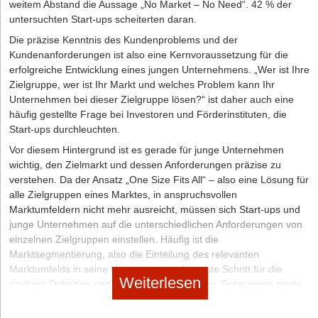
weitem Abstand die Aussage „No Market – No Need“. 42 % der
auch geschiedene Ehepartner auf das Vermögen zugreifen
untersuchten Start-ups scheiterten daran.
können, müssen die Gesellschafter der Familien-GmbH spezielle
Die präzise Kenntnis des Kundenproblems und der
Regelungen in ihren Vertrag aufnehmen. Für die Form einer
Kundenanforderungen ist also eine Kernvoraussetzung für die
GmbH spricht auch, dass Gewinnausschüttungen an die
erfolgreiche Entwicklung eines jungen Unternehmens. „Wer ist Ihre
Familiengesellschafter möglich sind, bei denen sich die
Zielgruppe, wer ist Ihr Markt und welches Problem kann Ihr
Steuerbelastung minimieren lässt. Als nachteilig werden oft die
Unternehmen bei dieser Zielgruppe lösen?“ ist daher auch eine
Veröffentlichungspflicht oder die Kosten für den Jahresabschluss
häufig gestellte Frage bei Investoren und Förderinstituten, die
empfunden, die auf Höhe eines klassischen GmbH-Abschlusses
Start-ups durchleuchten.
liegen.
Vor diesem Hintergrund ist es gerade für junge Unternehmen
Bei einer professionellen Vertragsgestaltung werden auch Konflikte
wichtig, den Zielmarkt und dessen Anforderungen präzise zu
antizipiert, die typisch für die Gründungssituation und für die
verstehen. Da der Ansatz „One Size Fits All“ – also eine Lösung für
jeweils vorliegende Familienkonstellation sind. Einzelregelungen
alle Zielgruppen eines Marktes, in anspruchsvollen
dazu ergänzen den Kern des Gesellschaftervertrags, der bei einer
Marktumfeldern nicht mehr ausreicht, müssen sich Start-ups und
Familien-GmbH folgende Punkte umfassen sollte: Alle
junge Unternehmen auf die unterschiedlichen Anforderungen von
Unterzeichner und ihre Kinder verpflichten sich, einen auf die
einzelnen Zielgruppen einstellen. Häufig ist die
GmbH bezogenen Ehevertrag abzuschließen. Zudem wird eine
Marktsegmentierung, also die Einteilung des relevanten
Abtretungs- oder Einziehungsregelung für den Fall „X“ getroffen, in
Marktumfelds in seine Untergruppen, der erste Schritt für die
dem zum Beispiel ein Gesellschafter in Rente geht oder aus
Weiterlesen
saubere Definition und Analyse der relevanten Zielgruppen sowie
anderen Gründen die Familien-GmbH verlässt. Auch eine
ihrer Anforderungen.
Abfindung für diesen Fall ist genau zu regeln – bestenfalls über
den Buchwert und nicht über den Unternehmenswert.