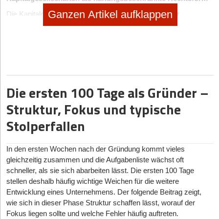
Ganzen Artikel aufklappen
Die Kapitalgesellschaften, neben der
Gesellschaft mit
beschränkter Haftung (GmbH)
und der
Unternehmergesellschaft (UG) haftungsbeschränkt
ist dies
auch die
Aktiengesellschaft (AG)
, unterscheiden sich von den
Personengesellschaften –
Gesellschaft bürgerlichen Rechts
(GbR)
,
offene Handelsgesellschaft (oHG)
und
Kommanditgesellschaft (KG)
– und von Einzelunternehmen
darin, dass nur bei ihnen die Haftung grundsätzlich auf das
Die ersten 100 Tage als Gründer –
Firmenvermögen beschränkt ist. Dies gilt wenigstens, solange
Struktur, Fokus und typische
die Unternehmensverantwortlichen keine persönliche Haftung
übernommen haben (etwa über eine Bürgschaft) oder wegen
Stolperfallen
Fehlern in der Geschäftsführung persönlich haften. Denn üben
Unternehmer eine gewerbliche Tätigkeit als
Personengesellschaft oder Einzelunternehmen aus, haften sie
In den ersten Wochen nach der Gründung kommt vieles
mit ihrem gesamten persönlichen Vermögen stets für alle
gleichzeitig zusammen und die Aufgabenliste wächst oft
Verbindlichkeiten des Unternehmens. Gibt es mehrere
schneller, als sie sich abarbeiten lässt. Die ersten 100 Tage
Gesellschafter, haften diese dem Gläubiger
stellen deshalb häufig wichtige Weichen für die weitere
gesamtschuldnerisch, was bedeutet, dass der Gläubiger die
Entwicklung eines Unternehmens. Der folgende Beitrag zeigt,
geforderte Summe von jedem einzelnen fordern kann – in Teilen
wie sich in dieser Phase Struktur schaffen lässt, worauf der
oder ganz. Wichtig ist daher, dass im Innenverhältnis durch einen
Fokus liegen sollte und welche Fehler häufig auftreten.