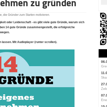
nehmen zu gründen
e, die Gründer zum Starten motivieren.
gigkeit oder Leidenschaft - es gibt viele gute Gründe, warum sich
 haben 14 gute Gründe zusammengestellt, die erfolgreiche
ewegen.
lassen. Mit Audioplayer (runter scrollen).
06.
Gre
11.
Skal
27.
Zeb
07.
Ene
15.