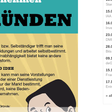
Star
15.
IAA
16.
Inv
23.
DME
28.
Bit
09.
deG
15.
Fra
17.
Ent
» al