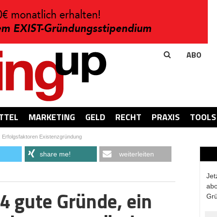
ABO
TTEL
MARKETING
GELD
RECHT
PRAXIS
TOOLS
k: Erfolgsfaktoren Existenzgründung
share me!
weiterleiten
Jet
abo
 gute Gründe, ein
Grü