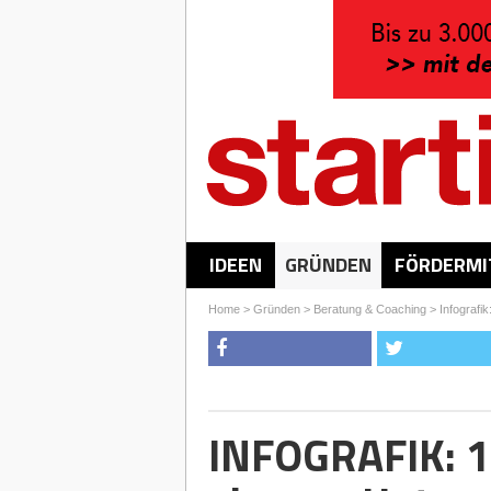
IDEEN
GRÜNDEN
FÖRDERMI
Home
>
Gründen
>
Beratung & Coaching
>
Infografi
INFOGRAFIK: 14