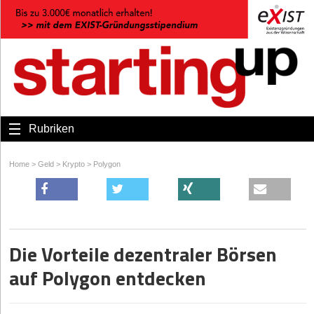
Rubriken
Home
>
Geld
>
Krypto
>
Polygon
Die Vorteile dezentraler Börsen
auf Polygon entdecken