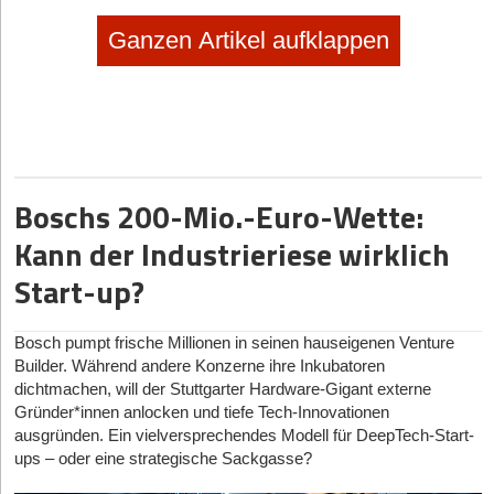
Ganzen Artikel aufklappen
Boschs 200-Mio.-Euro-Wette:
Kann der Industrieriese wirklich
Start-up?
Bosch pumpt frische Millionen in seinen hauseigenen Venture
Builder. Während andere Konzerne ihre Inkubatoren
dichtmachen, will der Stuttgarter Hardware-Gigant externe
Gründer*innen anlocken und tiefe Tech-Innovationen
ausgründen. Ein vielversprechendes Modell für DeepTech-Start-
2. Prepd Pack - nicht einfach nur eine Lunchbox
ups – oder eine strategische Sackgasse?