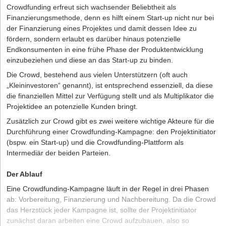
Crowdfunding erfreut sich wachsender Beliebtheit als
Finanzierungsmethode, denn es hilft einem Start-up nicht nur bei
der Finanzierung eines Projektes und damit dessen Idee zu
fördern, sondern erlaubt es darüber hinaus potenzielle
Endkonsumenten in eine frühe Phase der Produktentwicklung
einzubeziehen und diese an das Start-up zu binden.
Die Crowd, bestehend aus vielen Unterstützern (oft auch
„Kleininvestoren“ genannt), ist entsprechend essenziell, da diese
die finanziellen Mittel zur Verfügung stellt und als Multiplikator die
Projektidee an potenzielle Kunden bringt.
Zusätzlich zur Crowd gibt es zwei weitere wichtige Akteure für die
Durchführung einer Crowdfunding-Kampagne: den Projektinitiator
(bspw. ein Start-up) und die Crowdfunding-Plattform als
Intermediär der beiden Parteien.
Der Ablauf
Eine Crowdfunding-Kampagne läuft in der Regel in drei Phasen
ab: Vorbereitung, Finanzierung und Nachbereitung. Da die Crowd
das Herzstück jeder Kampagne ist, sollte der Projektinitiator
zunächst daran arbeiten eine Crowd aufzubauen, also so