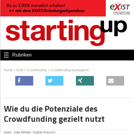
Rubriken
Home
>
Geld
>
Crowdfunding
>
Crowdfunding-Kampagnen
Wie du die Potenziale des
Crowdfunding gezielt nutzt
Autor: Julia Wöhler, Sophie Kutzsch