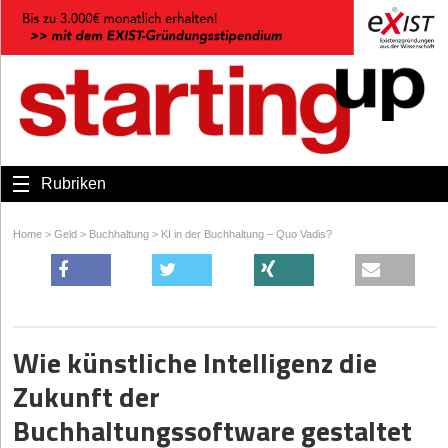
Rubriken
Home
>
Geld
>
Buchhaltung
>
KI in der Buchhaltung – Quo Vadis?
Wie künstliche Intelligenz die
Zukunft der
Buchhaltungssoftware gestaltet