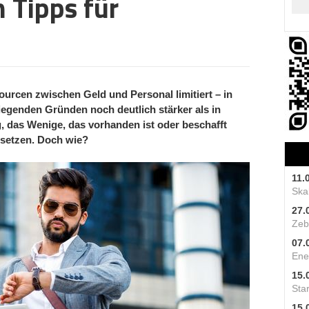
 Tipps für
urcen zwischen Geld und Personal limitiert – in
iegenden Gründen noch deutlich stärker als in
g, das Wenige, das vorhanden ist oder beschafft
usetzen. Doch wie?
11.
Skal
27.
Zeb
07.
Ene
15.
Star
15.