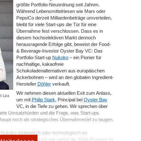
 Formen von Mehrfachbelegung oder Überstrapazierung
größte Portfolio-Neuordnung seit Jahren.
.
Während Lebensmittelriesen wie Mars oder
PepsiCo derzeit Milliardenbeträge umverteilen,
rte Wahrscheinlichkeit von Störungen und somit ein
bleibt für viele Start-ups die Tür für eine
 wiederum deine wirtschaftlichen Erfolgschancen
Übernahme fest verschlossen. Dass es in
diesem hochselektiven Markt dennoch
herausragende Erfolge gibt, beweist der Food-
& Beverage-Investor Oyster Bay VC: Das
Portfolio-Start-up
Nukoko
– ein Pionier für
nachhaltige, kakaofreie
Schokoladenalternativen aus europäischen
Ackerbohnen – wird an den globalen Ingredient-
Hersteller
Döhler
verkauft.
Wir nehmen diesen aktuellen Exit zum Anlass,
 © Liza
um mit
Philip Stark
, Principal bei
Oyster Bay
VC, in die Tiefe zu gehen. Wir sprechen über
arte Umsatzhürden und die Frage, was Start-ups
haupt noch als strategisches Übernahmeziel zu taugen.
 Nukoko strategisch oder technologisch so
uschlagen musste? Und wie verlief der M&A-Prozess im