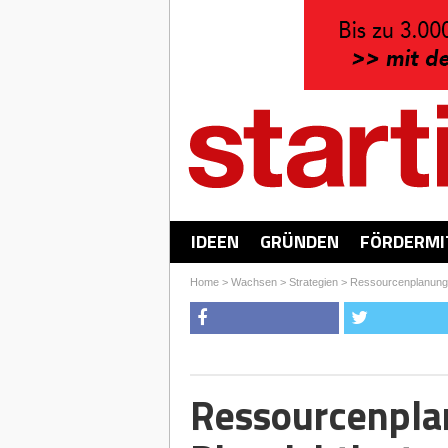
IDEEN
GRÜNDEN
FÖRDERMI
Home
>
Wachsen
>
Strategien
>
Ressourcenplanung 
Ressourcenplan