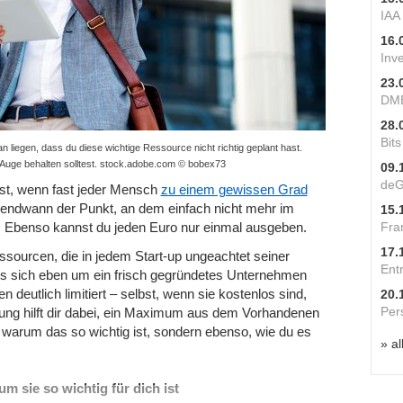
IAA
16.
Inv
23.
DME
28.
Bit
 liegen, dass du diese wichtige Ressource nicht richtig geplant hast.
 Auge behalten solltest. stock.adobe.com © bobex73
09.
deG
bst, wenn fast jeder Mensch
zu einem gewissen Grad
gendwann der Punkt, an dem einfach nicht mehr im
15.
Fra
n. Ebenso kannst du jeden Euro nur einmal ausgeben.
17.
Ressourcen, die in jedem Start-up ungeachtet seiner
Ent
es sich eben um ein frisch gegründetes Unternehmen
n deutlich limitiert – selbst, wenn sie kostenlos sind,
20.
Per
nung hilft dir dabei, ein Maximum aus dem Vorhandenen
, warum das so wichtig ist, sondern ebenso, wie du es
» al
 sie so wichtig für dich ist