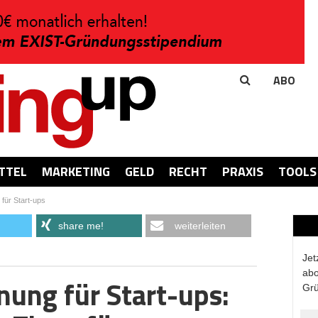
ABO
TTEL
MARKETING
GELD
RECHT
PRAXIS
TOOLS
für Start-ups
share me!
weiterleiten
Jet
abo
ung für Start-ups:
Grü