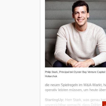
Ebene 2:
Du vermeidest sämtliche
und alle damit vorhandenen Risiken
Zusammen ergibt das eine stark reduzie
insgesamt einfacheres Operieren – was
deutlich verbessert.
Philip Stark, Principal bei Oyster Bay Venture Capital
Holiarchuk
die neuen Spielregeln im M&A-Markt, h
operativ leisten müssen, um heute über
StartingUp:
Herr Stark, was genau hat
unverzichtbar gemacht, dass Döhler z