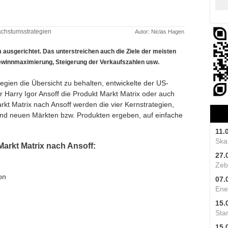
achstumsstrategien
Autor: Niclas Hagen
ausgerichtet. Das unterstreichen auch die Ziele der meisten
Gewinnmaximierung, Steigerung der Verkaufszahlen usw.
ien die Übersicht zu behalten, entwickelte der US-
 Harry Igor Ansoff die Produkt Markt Matrix oder auch
rkt Matrix nach Ansoff werden die vier Kernstrategien,
 und neuen Märkten bzw. Produkten ergeben, auf einfache
11.
Skal
Markt Matrix nach Ansoff:
27.
Zeb
on
07.
Ene
15.
Star
15.