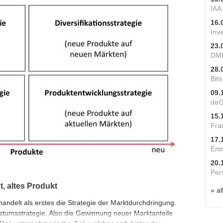
IAA
16.
Inv
23.
DME
28.
Bit
09.
deG
15.
Fra
17.
Ent
20.
Per
t, altes Produkt
» al
andelt als erstes die Strategie der Marktdurchdringung.
stumsstrategie. Also die Gewinnung neuer Marktanteile