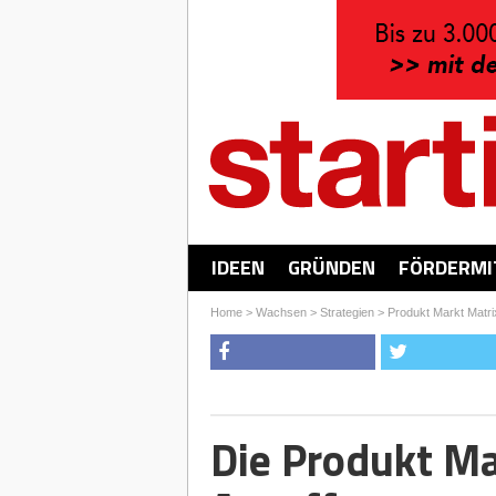
IDEEN
GRÜNDEN
FÖRDERMI
Home
>
Wachsen
>
Strategien
>
Produkt Markt Matri
Die Produkt Ma