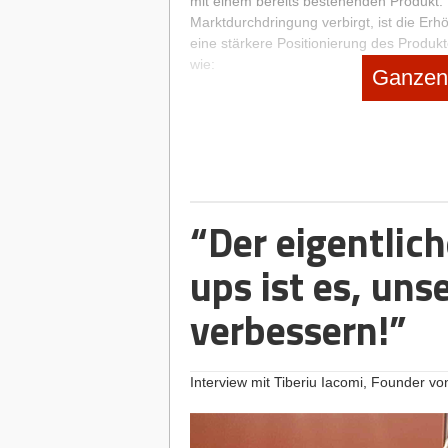
mit einem bereits bestehenden Produkt. 
Marktdurchdringung verbirgt, ist die Erh
eine stärkere Positionierung des Produ
wie:
Ganzen 
Erhöhung des Werbeaufwandes
Preissenkungen
Verkäuferschulungen
Die Strategie der Marktdurchdringung ist 
Wachstumschancen verbunden.
“Der eigentlic
2. Marktentwicklung: Neuer Markt,
ups ist es, uns
Erobern Sie mit einem bereits bestehend
verbessern!”
Matrix von der Marktentwicklung. Neue 
neue Länder
neue Zielgruppen
Interview mit Tiberiu Iacomi, Founder von
Bei der Marktentwicklung werden meist
vorgenommen, um es auf die Bedürfniss
neuen Marktes anzupassen. Ein Beispiel f