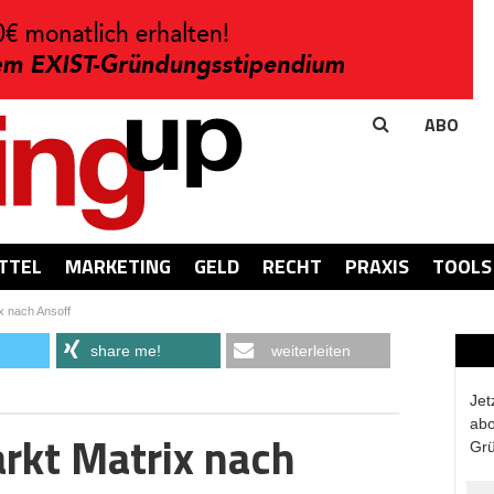
ABO
TTEL
MARKETING
GELD
RECHT
PRAXIS
TOOLS
x nach Ansoff
share me!
weiterleiten
Jet
abo
rkt Matrix nach
Grü