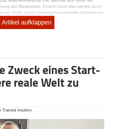
Das unternehmerische Ziel, welches sich hinter der
öhung des Marktanteils. Erreicht kann dies werden durch
ktes am Markt durch marketinginstrumentelle Maßnahmen
Artikel aufklappen
mit relativ wenig Risiko aber auch kleineren
he Zweck eines Start-
 altes Produkt
ere reale Welt zu
en Produkt einen neuen Markt, spricht man in der Ansoff
Märkte können sein:
 Trained Intuition.
 kleine Veränderungen am bestehenden Produkt
e der Kunden und die rechtlichen Gegebenheiten des
ür eine durchgeführte Marktentwicklung ist der Internet-