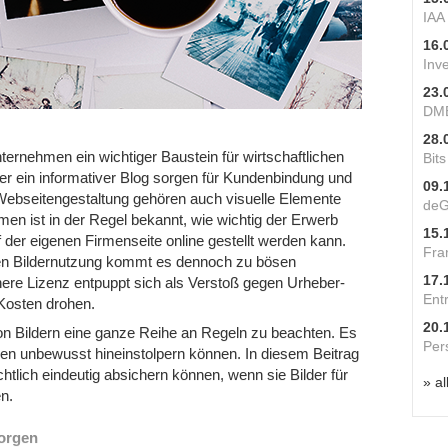
IAA
16.
Inv
23.
DME
28.
ernehmen ein wichtiger Baustein für wirtschaftlichen
Bit
r ein informativer Blog sorgen für Kundenbindung und
09.
ebseitengestaltung gehören auch visuelle Elemente
deG
en ist in der Regel bekannt, wie wichtig der Erwerb
15.
f der eigenen Firmenseite online gestellt werden kann.
Fra
heren Bildernutzung kommt es dennoch zu bösen
17.
ere Lizenz entpuppt sich als Verstoß gegen Urheber-
Ent
Kosten drohen.
20.
von Bildern eine ganze Reihe an Regeln zu beachten. Es
Per
ehmen unbewusst hineinstolpern können. In diesem Beitrag
htlich eindeutig absichern können, wenn sie Bilder für
» al
n.
sorgen