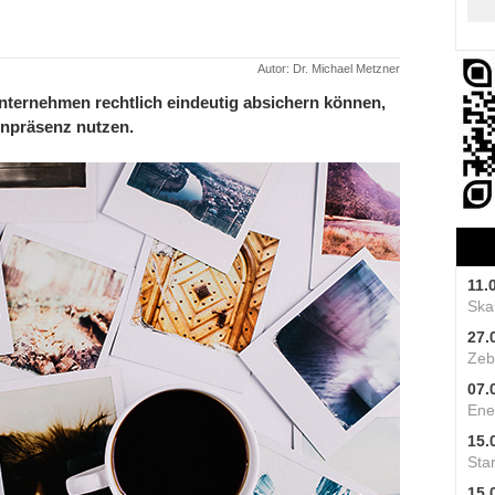
Autor: Dr. Michael Metzner
nternehmen rechtlich eindeutig absichern können,
enpräsenz nutzen.
11.
Skal
27.
Zeb
07.
Ene
15.
Star
15.