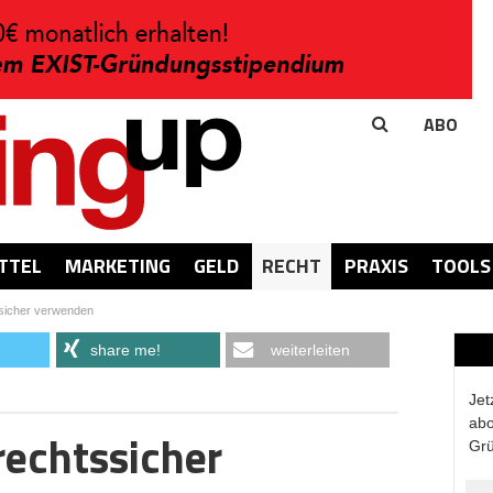
ABO
TTEL
MARKETING
GELD
RECHT
PRAXIS
TOOLS
ssicher verwenden
share me!
weiterleiten
Jet
abo
rechtssicher
Grü