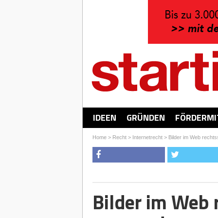
IDEEN
GRÜNDEN
FÖRDERMI
Home
>
Recht
>
Internetrecht
>
Bilder im Web recht
Bilder im Web 