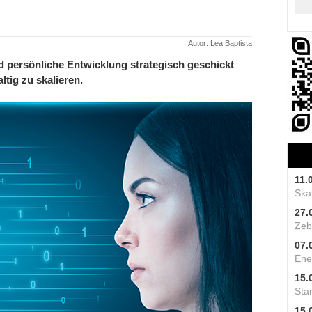
Autor: Lea Baptista
d persönliche Entwicklung strategisch geschickt
tig zu skalieren.
11.
Skal
27.
Zeb
07.
Ene
15.
Star
15.