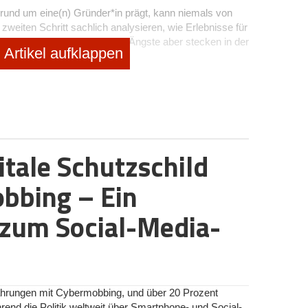
 rund um eine(n) Gründer*in prägt, kann niemals von
zweiten Schritt sachlich analysieren, wie Erlebnisse für
ie dazugehörigen Werte oder Ängste aber stecken in der
Artikel aufklappen
as unsichtbare Fundament des Erfolgs
te, und diese umfasst den Menschen als Dreh- und
nd Überzeugungen der Gründer*in formen den Kern
chdeck. Während KI dabei helfen kann, diese Identität
er in die Kommunikation zu übersetzen, erzeugen kann
itale Schutzschild
bbing – Ein
nicht nur das Produkt über den Erfolg, sondern die
ternehmen? Welche Werte prägen die Entscheidungen?
r*in auch jenseits der KPIs an? Eine klare
zum Social-Media-
op, sondern im inneren Prozess. Es ist die Fähigkeit
s dient:
nn wir skalieren?
rfahrungen mit Cybermobbing, und über 20 Prozent
ehen würde – egal wie lukrativ er erscheint?
nd die Politik weltweit über Smartphone- und Social-