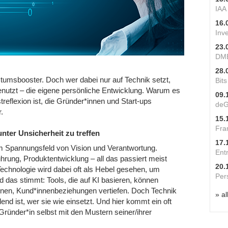
IAA
16.
Inv
23.
DME
28.
hstumsbooster. Doch wer dabei nur auf Technik setzt,
Bit
enutzt – die eigene persönliche Entwicklung. Warum es
09.
reflexion ist, die Gründer*innen und Start-ups
deG
.
15.
Fra
ter Unsicherheit zu treffen
17.
im Spannungsfeld von Vision und Verantwortung.
Ent
rung, Produktentwicklung – all das passiert meist
20.
Technologie wird dabei oft als Hebel gesehen, um
Per
nd das stimmt: Tools, die auf KI basieren, können
nen, Kund*innenbeziehungen vertiefen. Doch Technik
» al
dend ist, wer sie wie einsetzt. Und hier kommt ein oft
 Gründer*in selbst mit den Mustern seiner/ihrer