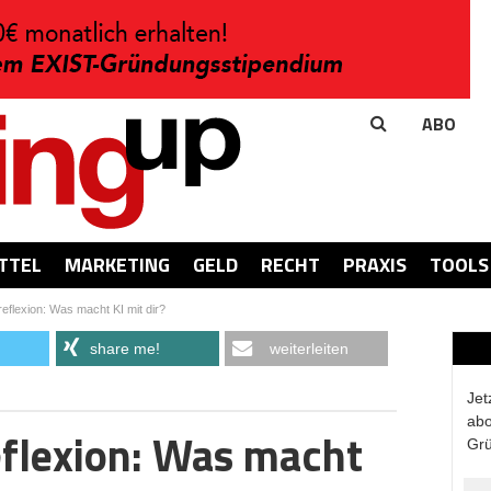
ABO
TTEL
MARKETING
GELD
RECHT
PRAXIS
TOOLS
reflexion: Was macht KI mit dir?
share me!
weiterleiten
Jet
abo
eflexion: Was macht
Grü