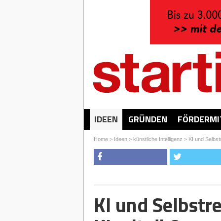
IDEEN
GRÜNDEN
FÖRDERMI
Home
>
Ideen
>
künstliche Intelligenz
>
KI und Selbst
KI und Selbstr