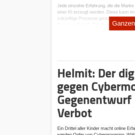
Jede einzelne Erfahrung, die die Marke
einer KI erzeugt werden. Diese kann im 
zukünftige Prozesse genutzt werden, d
Ganzen 
Person selbst als Fundament.
Markenkern, Werte und Identität – d
Jede Marke beginnt mit einer Geschich
Angelpunkt. Die Erfahrungen, Werte u
eines Start-ups weit vor dem ersten Pit
greifbar zu machen, zu analysieren od
Helmit: Der dig
sie diese nicht.
gegen Cybermo
Gerade in der frühen Phase entscheidet 
Haltung dahinter: Wofür steht das Un
Welches Bedürfnis treibt den/die Gründe
Gegenentwurf 
Positionierung entsteht nicht im Worksh
zur Selbstreflexion, die hier als Kompas
Verbot
Was ist mir wirklich wichtig?
Was darf sich nie ändern, selbst we
Ein Drittel aller Kinder macht online E
Was wäre ein Deal, den ich nie eing
werden Opfer von Cybergrooming. Währe