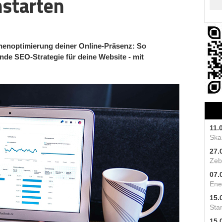
hstarten
nenoptimierung deiner Online-Präsenz: So
nde SEO-Strategie für deine Website - mit
11.
Skal
27.
Zeb
07.
Ene
15.
Star
15.