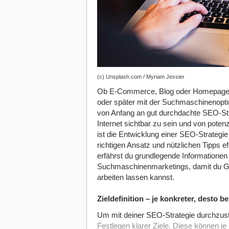
(c) Unsplash.com / Myriam Jessier
Ob E-Commerce, Blog oder Homepage – w
oder später mit der Suchmaschinenopti
von Anfang an gut durchdachte SEO-Str
Internet sichtbar zu sein und von pote
ist die Entwicklung einer SEO-Strategi
richtigen Ansatz und nützlichen Tipps e
erfährst du grundlegende Informationen 
Suchmaschinenmarketings, damit du Go
arbeiten lassen kannst.
Zieldefinition – je konkreter, desto b
Um mit deiner SEO-Strategie durchzusta
Festlegen klarer Ziele. Diese können j