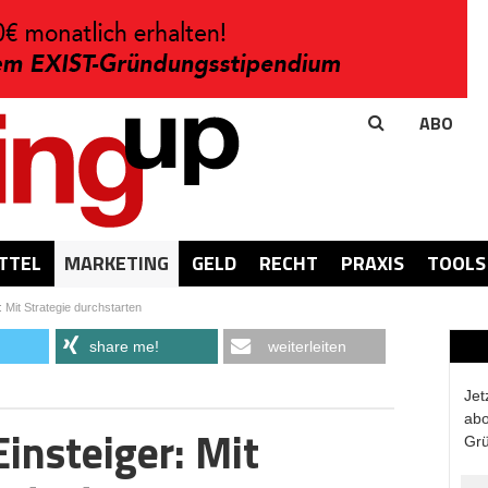
ABO
TTEL
MARKETING
GELD
RECHT
PRAXIS
TOOLS
 Mit Strategie durchstarten
share me!
weiterleiten
Jet
abo
insteiger: Mit
Grü