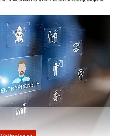
bseite eine zentrale Rolle für die
deine Inhalte daraufhin, welche Themen du bereits
ositioniert bist und ob dein Content die Informationen
em ist die Offpage-Optimierung, insbesondere die
tiger Schritt, um Potenziale für deine Webseite zu
yse durchführen. Verstehe, wer deine
 Liste von Wettbewerbern zusammenstellst, die bei
issen oben stehen. Dazu bieten sich Tools wie Google
c, Domain-Rating und Performance KPIs deiner
Auch wenn die Konkurrenz stark erscheint – eine gut
öglichkeit, sich einen Weg an die Spitze zu bahnen.
ge behältst und von ihnen lernst, kannst du deine
uf die vorderen Plätze in den Suchergebnissen
rstellen
deiner Mitbewerber sowie den aktuellen SEO-Stand
n der Zeit, dich intensiv mit der Auswahl deiner