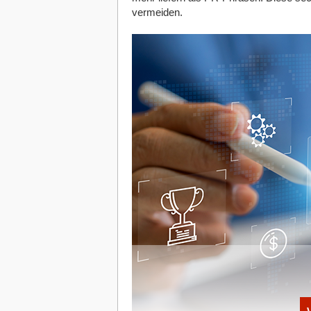
die Seite schnell wieder verlassen.
vermeiden.
Daneben spielt auch der Inhalt deiner We
Suchmaschinenoptimierung. Untersuche 
abdeckst, bei welchen Keywords du gut p
bietet, die deine Zielgruppe sucht. Zud
Analyse vorhandener Backlinks, ein wich
identifizieren.
Zudem solltest du eine Konkurrenzanal
Hauptkonkurrenten sind, indem du eine
relevanten Keywords in den Suchergebn
Analytics an, um Daten wie SEO-Traffi
Konkurrenten zu vergleichen. Wichtig: 
durchdachte SEO-Strategie bietet die M
Indem du deine Mitbewerber genau im Au
Webseite schrittweise verbessern und a
vorrücken.
Keyword-Analyse und Content-Plan e
Nachdem du deine Ziele, die Leistung 
deiner Webseite analysiert hast, ist es a