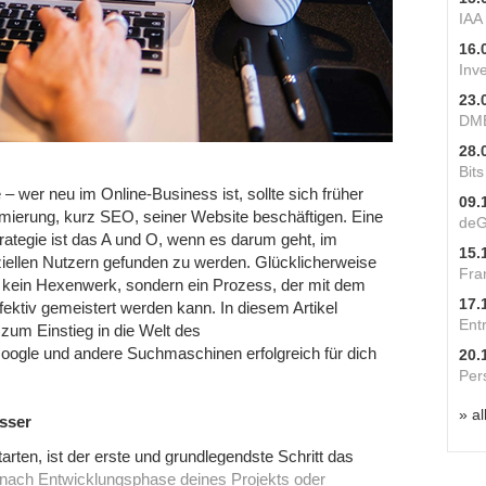
IAA
16.
Inv
23.
DME
28.
Bit
er neu im Online-Business ist, sollte sich früher
09.
mierung, kurz SEO, seiner Website beschäftigen. Eine
deG
ategie ist das A und O, wenn es darum geht, im
15.
nziellen Nutzern gefunden zu werden. Glücklicherweise
Fra
e kein Hexenwerk, sondern ein Prozess, der mit dem
17.
ffektiv gemeistert werden kann. In diesem Artikel
Ent
zum Einstieg in die Welt des
ogle und andere Suchmaschinen erfolgreich für dich
20.
Per
» al
esser
rten, ist der erste und grundlegendste Schritt das
e nach Entwicklungsphase deines Projekts oder