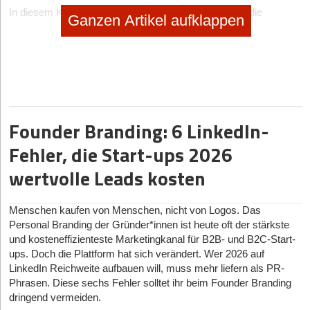
In diesem Kontext ist speziell darauf zu achten, dass die
Ganzen Artikel aufklappen
gewählte Agentur Maßnahmen ermöglicht, die auf dem neusten
Stand sind. Denn immer noch gibt es eine Vielzahl von
Dienstleistern in dieser Branche, die auf veraltete Mittel setzen,
die heute nicht mehr erfolgreich sind und zudem gar in einer
Abstrafung der Suchmaschine münden können. Entsprechend
sinnvoll ist es nicht nur die offerierten Dienstleistungen unter die
Lupe zu nehmen und
eine grundlegende Entscheidung zu treffen
,
Founder Branding: 6 LinkedIn-
sondern ebenfalls Auskünfte zur Aus- und Weiterbildung der
Mitarbeiter einzuholen. Nur so lässt sich abwägen, ob die
Fehler, die Start-ups 2026
Agentur den an sie gestellten Aufgaben gerecht werden kann.
wertvolle Leads kosten
Inhalte von der performanten Online-Marketing-Agentur
Neben der Planung von Kampagnen sowie deren Überwachung
Menschen kaufen von Menschen, nicht von Logos. Das
kann die richtige Agentur ebenfalls für gezielte Inhalte sorgen
Personal Branding der Gründer*innen ist heute oft der stärkste
oder über das Kaufen von Backlinks eine verbesserte
und kosteneffizienteste Marketingkanal für B2B- und B2C-Start-
Sichtbarkeit sicherstellen. Hierbei ist es wichtig, ein
ups. Doch die Plattform hat sich verändert. Wer 2026 auf
Unternehmen zu engagieren, das themenrelevanten sowie
LinkedIn Reichweite aufbauen will, muss mehr liefern als PR-
hochwertigen Content erstellt. Eine Möglichkeit, die gewünschte
Phrasen. Diese sechs Fehler solltet ihr beim Founder Branding
Qualität sicherzustellen, ist nachzufragen, woher die Inhalte
dringend vermeiden.