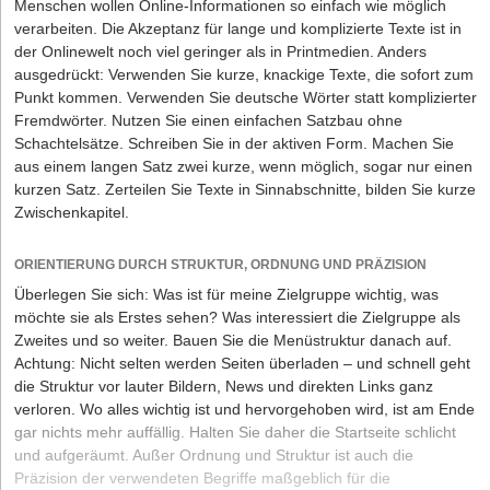
Menschen wollen Online-Informationen so einfach wie möglich
verarbeiten. Die Akzeptanz für lange und komplizierte Texte ist in
der Onlinewelt noch viel geringer als in Printmedien. Anders
ausgedrückt: Verwenden Sie kurze, knackige Texte, die sofort zum
Punkt kommen. Verwenden Sie deutsche Wörter statt komplizierter
Fremdwörter. Nutzen Sie einen einfachen Satzbau ohne
Schachtelsätze. Schreiben Sie in der aktiven Form. Machen Sie
aus einem langen Satz zwei kurze, wenn möglich, sogar nur einen
kurzen Satz. Zerteilen Sie Texte in Sinnabschnitte, bilden Sie kurze
Zwischenkapitel.
ORIENTIERUNG DURCH STRUKTUR, ORDNUNG UND PRÄZISION
Überlegen Sie sich: Was ist für meine Zielgruppe wichtig, was
möchte sie als Erstes sehen? Was interessiert die Zielgruppe als
Zweites und so weiter. Bauen Sie die Menüstruktur danach auf.
Achtung: Nicht selten werden Seiten überladen – und schnell geht
die Struktur vor lauter Bildern, News und direkten Links ganz
verloren. Wo alles wichtig ist und hervorgehoben wird, ist am Ende
gar nichts mehr auffällig. Halten Sie daher die Startseite schlicht
und aufgeräumt. Außer Ordnung und Struktur ist auch die
Präzision der verwendeten Begriffe maßgeblich für die