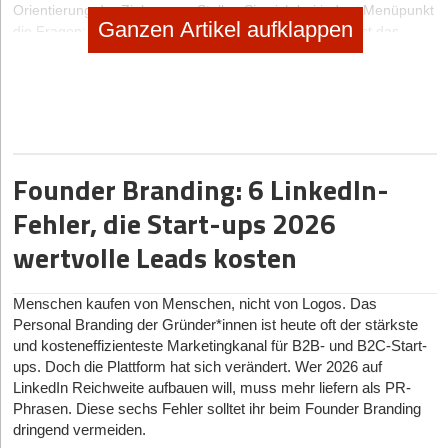
Orientierung der Zielgruppe. Stellen Sie sich bei jedem Menüpunkt
Ganzen Artikel aufklappen
die Fragen: Steht tatsächlich drauf, was auch drin ist? Ist das
wirklich der einfachste und gebräuchlichste Begriff? Wie würde die
Zielgruppe diesen Punkt nennen?
DENKEN SIE AN DIE EMOTIONALE WIRKUNG UND BILDSPRACHE
Informationsverarbeitung findet auf zwei Wegen statt: der
zentralen, rationalen Route und der peripheren, emotionalen
Founder Branding: 6 LinkedIn-
Route. Nutzen Sie die ganze Bandbreite, um Ihre Botschaft online
zu kommunizieren! Genauso wichtig wie eine klare Struktur der
Fehler, die Start-ups 2026
Homepage ist die Botschaft an den User: Hier findest du das, was
wertvolle Leads kosten
du suchst. Mindestens ebenso wichtig sind aber gezielte weitere
Stimuli. Diese Stimuli sollten zum Angebot passen, dieses ggf. in
der Verwendung zeigen und den Besucher erreichen, bevor dies
Menschen kaufen von Menschen, nicht von Logos. Das
überhaupt mit Text geschehen kann. Darüber hinaus sollten die
Personal Branding der Gründer*innen ist heute oft der stärkste
Bilder den Besucher psychologisch aktivieren, also aufwecken.
und kosteneffizienteste Marketingkanal für B2B- und B2C-Start-
Dafür sind ungewöhnliche Bilder, Abbildungen von Dingen, die für
ups. Doch die Plattform hat sich verändert. Wer 2026 auf
die Zielgruppe relevant sind, Gesichter und kräftige Kontraste und
LinkedIn Reichweite aufbauen will, muss mehr liefern als PR-
Farben zweckmäßig.
Phrasen. Diese sechs Fehler solltet ihr beim Founder Branding
dringend vermeiden.
VERTRAUEN SCHAFFEN