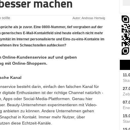
 besser machen
 sollte
Autor: Andreas Hertwig
prüche als je zuvor. Eine 0800-Nummer, tief vergraben auf der
n generisches E-Mail-Kontaktfeld sind heute einfach nicht mehr
mität im Internet personalisierte und Eins-zu-eins-Kontakte im
nehmen ihre Schwachstellen aufdecken?
im Online-Kundenservice auf und geben
g mit Online-Shoppern.
11.
lsche Kanal
Skal
service besteht darin, einfach den falschen Kanal für
27.
gitale Enthusiasten ist der richtige Channel natürlich -
Zeb
ten, Apps oder Social-Media-Plattformen. Genau hier
07.
ser. Beauty-Unternehmen experimentieren mit Video-
Ene
g anbieten zu können. Andere Unternehmen gehen
15.
a Snapchat in Kontakt. Immer mehr Nutzer, über
Star
tzen diese Echtzeit-Kanäle.
15.