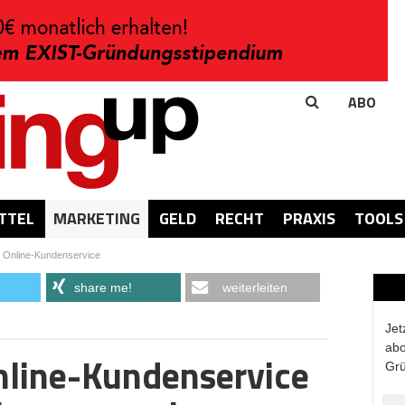
ABO
TTEL
MARKETING
GELD
RECHT
PRAXIS
TOOLS
 Online-Kundenservice
share me!
weiterleiten
Jet
abo
nline-Kundenservice
Grü