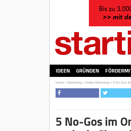
IDEEN
GRÜNDEN
FÖRDERMI
Home
>
Marketing
>
Online-Marketing
>
5 No-Gos im
5 No-Gos im O