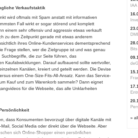
IAA
gliche Verkaufstaktik
16.
kt wird oftmals mit Spam anstatt mit informativen
Inv
immsten Fall wirkt er sogar störend und komplett
23.
n einem sehr offensiv und aggressiv etwas verkauft
DME
ich zu dem Zeitpunkt gerade mit etwas anderem
28.
insichtlich ihres Online-Kundenservices dementsprechend
Bit
e Frage stellen, wer die Zielgruppe ist und was genau
n Suchbegriffe, die zur Seite führen, das
09.
n Kaufabwicklungen. Darauf aufbauend sollte wertvoller,
deG
einzelnen Kanälen, kreiert und geteilt werden. Die Devise
15.
e versus einem One-Size-Fits-All-Ansatz. Kann das Service-
Fra
 zum Kauf und zum Warenkorb sammeln? Dann eignet
17.
gangvideos für die Webseite, das alle Unklarheiten
Ent
20.
Per
Persönlichkeit
» al
n, dass Konsumenten bevorzugt über digitale Kanäle mit
ail, Social Media oder direkt über die Webseite. Aber
ünschen sich Online-Shopper einen persönlichen