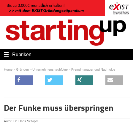
Rubriken
Home
>
Gründen
>
Unternehmensnachfolge
>
Fremdmanager und Nachfolge
Der Funke muss überspringen
Autor: Dr. Hans Schlipat