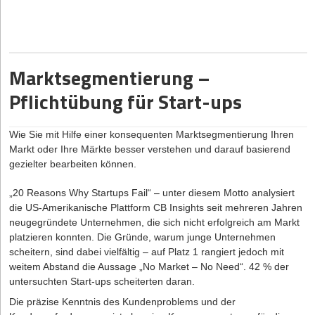
müssen Sie vorsichtig sein. Letztendlich wird das Finanzamt in
Zum Vernetzen
diesem Fall individuell beurteilen, ob Sie als Freiberufler gelten.
www.xing.com/communities/groups/design-thinking-fuer-berater-
Hinweis:
Sie sollten eine evtl. Ablehnung durch die
und-trainer-6ce5-1080646/posts
Finanzbehörden nicht einfach hinnehmen, sondern evtl. mit
juristischer Hilfe dagegen vorgehen. Denn die Freiberuflichkeit
Marktsegmentierung –
webinale.de/ideation-design-thinking/
bietet Ihnen zahlreiche Vorteile, z.B.:
Pflichtübung für Start-ups
Sie müssen kein Gewerbe anmelden
www.designthinkingconference.com
Sie müssen keine Gewerbesteuer zahlen
Wie Sie mit Hilfe einer konsequenten Marktsegmentierung Ihren
Der Eintrag ins Handelsregister fällt weg, sofern Sie keine
Die Autorin
Pauline Tonhauser ist CEO und Gründerin der
Markt oder Ihre Märkte besser verstehen und darauf basierend
Kapitalgesellschaft gründen
DesignThinkingCoach Academy
. Zusammen mit ihrem Team
gezielter bearbeiten können.
vermittelt sie Design Thinking und bildet neue Coaches aus.
Sie brauchen keine doppelte Buchführung führen und müssen
keinen Jahresabschluss aufstellen
„20 Reasons Why Startups Fail“ – unter diesem Motto analysiert
Sie müssen Angaben über Ihre Gewinne und Verluste nicht
die US-Amerikanische Plattform CB Insights seit mehreren Jahren
publizieren
neugegründete Unternehmen, die sich nicht erfolgreich am Markt
platzieren konnten. Die Gründe, warum junge Unternehmen
Zur Gewinnermittlung ist es ausreichend, wenn Sie eine EÜR
scheitern, sind dabei vielfältig – auf Platz 1 rangiert jedoch mit
(Einnahmen-Überschuss-Rechnung) beim Finanzamt
weitem Abstand die Aussage „No Market – No Need“. 42 % der
einreichen
untersuchten Start-ups scheiterten daran.
Sie sind kein Mitglied der IHK oder HWK, daher entfallen die
Die präzise Kenntnis des Kundenproblems und der
Kammergebühren