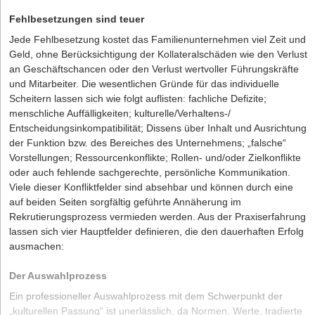
Fehlbesetzungen sind teuer
Jede Fehlbesetzung kostet das Familienunternehmen viel Zeit und
Geld, ohne Berücksichtigung der Kollateralschäden wie den Verlust
an Geschäftschancen oder den Verlust wertvoller Führungskräfte
und Mitarbeiter. Die wesentlichen Gründe für das individuelle
Scheitern lassen sich wie folgt auflisten: fachliche Defizite;
menschliche Auffälligkeiten; kulturelle/Verhaltens-/
Entscheidungsinkompatibilität; Dissens über Inhalt und Ausrichtung
der Funktion bzw. des Bereiches des Unternehmens; „falsche“
Vorstellungen; Ressourcenkonflikte; Rollen- und/oder Zielkonflikte
oder auch fehlende sachgerechte, persönliche Kommunikation.
Viele dieser Konfliktfelder sind absehbar und können durch eine
auf beiden Seiten sorgfältig geführte Annäherung im
Rekrutierungsprozess vermieden werden. Aus der Praxiserfahrung
lassen sich vier Hauptfelder definieren, die den dauerhaften Erfolg
ausmachen:
Der Auswahlprozess
Ein professioneller Auswahlprozess mit dem Schwerpunkt der
„kulturellen Passung“ ist unerlässlich, da Normen, Werte, tradierte