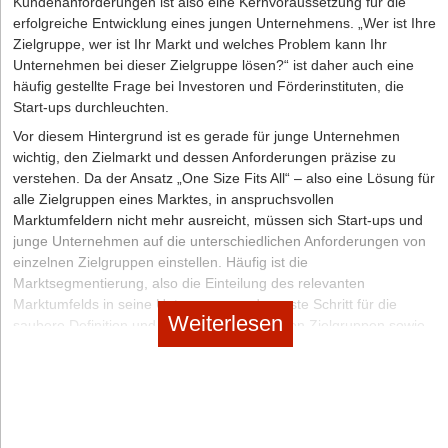
Kundenanforderungen ist also eine Kernvoraussetzung für die
2. Lassen Sie einen ansprechenden Internetauftritt erstellen
erfolgreiche Entwicklung eines jungen Unternehmens. „Wer ist Ihre
Zielgruppe, wer ist Ihr Markt und welches Problem kann Ihr
Dafür müssen Sie zunächst wohl etwas Geld investieren, eine
Unternehmen bei dieser Zielgruppe lösen?“ ist daher auch eine
moderne Webseite mit ansprechendem und professionellen
häufig gestellte Frage bei Investoren und Förderinstituten, die
Design, welche suchmaschinenoptimiert ist, wird Ihnen jedoch auf
Start-ups durchleuchten.
lange Sicht deutlich mehr nützen, da Sie damit mehr Kund/innen
überzeugen.
Vor diesem Hintergrund ist es gerade für junge Unternehmen
wichtig, den Zielmarkt und dessen Anforderungen präzise zu
3. Gehen Sie mit klarer Struktur an Ihre Aufträge heran und
verstehen. Da der Ansatz „One Size Fits All“ – also eine Lösung für
behalten Sie die Übersicht
alle Zielgruppen eines Marktes, in anspruchsvollen
Effizientes Arbeiten ist Pflicht, denn die Konkurrenz ist groß und
Marktumfeldern nicht mehr ausreicht, müssen sich Start-ups und
viele Arbeitsschritte, die Übersetzer/innen nebenbei erledigen
junge Unternehmen auf die unterschiedlichen Anforderungen von
müssen, werden bei der Preiskalkulation gern vernachlässigt.
einzelnen Zielgruppen einstellen. Häufig ist die
Marktsegmentierung, also die Einteilung des relevanten
Wichtige Kontakte für selbstständige Übersetzer/innen
Marktumfelds in seine Untergruppen, der erste Schritt für die
Weiterlesen
saubere Definition und Analyse der relevanten Zielgruppen sowie
Branchenkontakte:
ihrer Anforderungen.
Bundesverband der Dolmetscher und Übersetzer e.V. (BDÜ)
Deutscher Verband der freien Übersetzer und Dolmetscher e.V.
Typische Kriterien zur Marktsegmentierung
(DVÜD)
Marktsegmentierung kann dabei anhand verschiedener
Verband deutschsprachiger Übersetzer/innen literarischer und