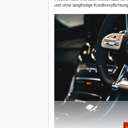
selbst großzügig Unterstützung bietet, 
und ohne langfristige Kreditverpflichtung
von Fachwissen, kann man eine solide Ba
proaktiver Ansatz baut nicht nur die eig
Zusammenarbeit, die für alle Beteiligten v
Substanzielle Arbeit statt Selfies auf
Der Aufbau von Vertrauen ist grundlegen
ist das Kapital, in das Gründerinnen am 
Vertrauensverhältnis ermöglicht nicht n
Ergebnisse der Zusammenarbeit. Um dies
entscheidend, als zuverlässige, vernünf
liefern, als man verspricht – gemäß dem
Während oberflächliche Selbstdarstellun
inhaltliche Arbeit von unschätzbarem We
einem relevanten Bereich ergänzt werd
besten ist es, wenn Investor*innen von 
aufmerksam werden.
Schnell und gründlich vorbereitet se
In der Start-up-Welt zählt jede Sekunde
lassen, sobald ein(e) Investor*in Inter