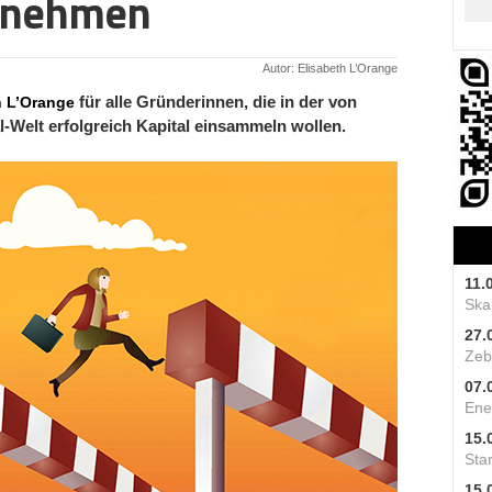
 nehmen
Autor: Elisabeth L’Orange
h L’Orange
für alle Gründerinnen, die in der von
-Welt erfolgreich Kapital einsammeln wollen.
11.
Skal
27.
Zeb
07.
Ene
15.
Star
15.