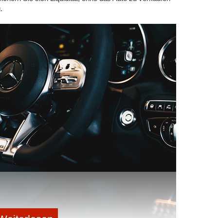
etwa durch das Vorstellen von Kontakten oder das Teilen
.
sis für reziproke Hilfeleistungen schaffen. Solch ein
ene Reputation auf, sondern fördert auch eine Kultur der
orteilhaft ist.
 LinkedIn
d für eine erfolgreiche Beziehung zu Investor*innen. Es
weisesten investieren sollten. Ein stabiles
ur ein blühendes Geschäft, sondern optimiert auch die
es essenzielle Vertrauen zu etablieren, ist es
tige, ehrliche Partnerin zu handeln und stets mehr zu
 Prinzip des „under-promise and over-deliver“.
gen wie Selfies auf LinkedIn kaum Einfluss haben, ist
rt. Diese sollte durch fundierte Fachkenntnisse in
en, um so einen Sogeffekt zu erzeugen. Denn am
selbst auf ein Start-up und deren Gründerin
in
. Gründerinnen sollten besser keine Zeit verstreichen
esse hat. Das bedeutet, dass alle notwendigen