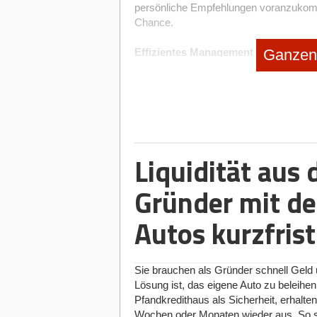
persönliche Empfehlungen voranzukommen
Chance.
Ganzen 
Effizientes Management von Kontakt
Die Suche nach den richtigen Investor*i
Herausforderung werden. Oft müssen Gr
Gespräche mit potenziellen Geldgeber*in
finden. Hierbei ist ein strukturiertes Vo
Die Nutzung eines Customer-Relation
den Überblick zu bewahren und die Eff
Liquidität aus
Zielsetzungen, wichtigen Notizen und de
der Kapitalbeschaffungsprozess organis
Gründer mit de
zu erkennen, welche Schritte als Nächst
Kontakte oder Folgeaktionen übersehen
Autos kurzfrist
dass jeder Kontakt zählt und zur richti
Die Kunst des Gebens im Netzwerka
Sie brauchen als Gründer schnell Geld 
Erfolgreiches Netzwerken beruht auf de
Lösung ist, das eigene Auto zu beleihen
Unterstützung und bedeutet mehr als n
Pfandkredithaus als Sicherheit, erhalte
inspirieren und zu fördern durch Emp
Wochen oder Monaten wieder aus. So sic