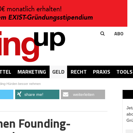
ABO
TTEL
MARKETING
GELD
RECHT
PRAXIS
TOOLS
ding-Hürden besser nehmen
share me!
weiterleiten
Jet
abo
nen Founding-
Grü