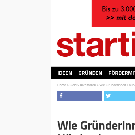
IDEEN
GRÜNDEN
FÖRDERMI
Home
>
Geld
>
Investoren
>
Wie Gründerinnen Foun
Wie Gründerin