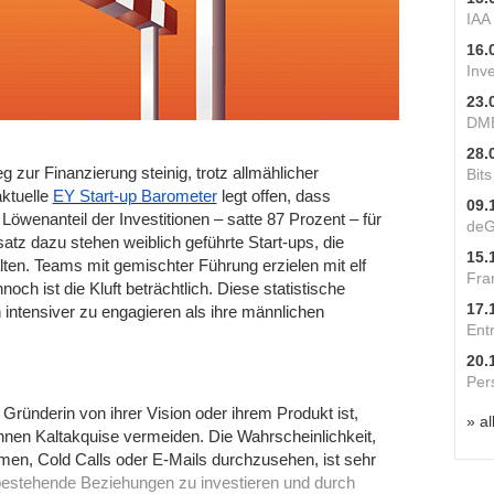
IAA
16.
Inv
23.
DME
28.
 zur Finanzierung steinig, trotz allmählicher
Bit
aktuelle
EY Start-up Barometer
legt offen, dass
09.
öwenanteil der Investitionen – satte 87 Prozent – für
deG
z dazu stehen weiblich geführte Start-ups, die
15.
alten. Teams mit gemischter Führung erzielen mit elf
Fra
ch ist die Kluft beträchtlich. Diese statistische
17.
 intensiver zu engagieren als ihre männlichen
Ent
20.
Per
ründerin von ihrer Vision oder ihrem Produkt ist,
» al
innen Kaltakquise vermeiden. Die Wahrscheinlichkeit,
men, Cold Calls oder E-Mails durchzusehen, ist sehr
in bestehende Beziehungen zu investieren und durch