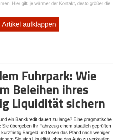
. Hier gilt: je wärmer der Kontakt, desto größer die
Artikel aufklappen
en zu Investor*innen
nnen kann schnell zu einer unübersichtlichen
ünderinnen zahlreiche, mitunter schier zahllose
nen führen, bevor sie den/die ideale(n) Partner*in
rgehen unerlässlich.
ship-Management-Systems (CRM) kann dabei helfen,
izienz zu steigern. Durch das Dokumentieren von
 dem Fuhrpark: Wie
n Fortschritten jeder Interaktion in einem CRM bleibt
iert. Dieses Werkzeug ermöglicht es, auf einen Blick
m Beleihen ihres
es anstehen, und stellt sicher, dass keine wertvollen
 werden. Es geht darum, den Prozess so zu gestalten,
ig Liquidität sichern
gen Zeit die richtigen Maßnahmen ergriffen werden.
ufbau
und ein Bankkredit dauert zu lange? Eine pragmatische
r aktiven Pflege von Beziehungen und gegenseitiger
: Sie übergeben Ihr Fahrzeug einem staatlich geprüften
ur Kontakte zu sammeln: Es geht darum, einander zu
n kurzfristig Bargeld und lösen das Pfand nach wenigen
fehlungen, Unterstützung und Engagement. Indem man
hern Sie sich Liquidität, ohne das Auto zu verkaufen