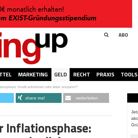
ABO
TTEL
MARKETING
GELD
RECHT
PRAXIS
TOOLS
lationsphase: Kredit aufnehmen oder lieber ansparen?
share me!
weiterleiten
Jet
abo
r Inflationsphase:
Grü