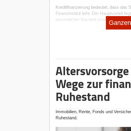
Kreditfinanzierung bedeutet, dass das 
Finanzinstitut leiht. Der Hauptvorteil lie
wesentlicher Nachteil ist jedoch, dass
Ganzen 
Im Gegensatz dazu steht die Eigenkapit
von Geldmitteln oder durch
Investition
Der größte Vorteil dieser Finanzierungs
oft länger, ausreichend Kapital auf di
von Investoren oft, dass die Gründer ei
Unternehmen abgeben müssen.
Altersvorsorge
In den letzten Jahren hat die Inflation 
Unternehmensentwicklung und insbeson
Wege zur finan
ups genommen. Die steigenden Inflatio
sorgfältig berücksichtigt werden.
Ruhestand
Die Rolle der Inflation in der Finanz
Inflation spielt eine entscheidende Rol
Immobilien, Rente, Fonds und Versicher
ist eigentlich Inflation?
Einfach erklärt i
Ruhestand.
abnimmt und sich somit die Kaufkraft ver
dies weitreichende Konsequenzen sowohl