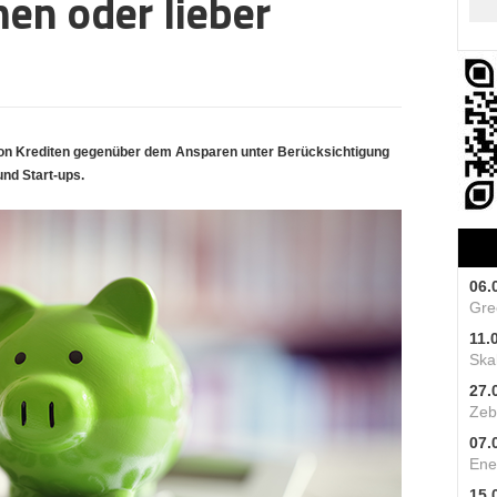
en oder lieber
 von Krediten gegenüber dem Ansparen unter Berücksichtigung
und Start-ups.
06.
Gre
11.
Skal
27.
Zeb
07.
Ene
15.