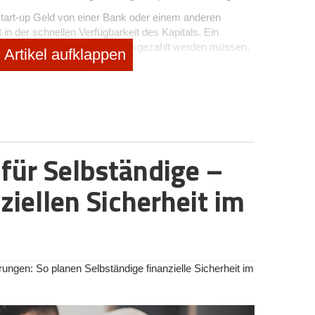
Start-up Geld von einer Bank oder einem anderen
gt in der schnellen Verfügbarkeit des Kapitals. Ein
 diese Gelder mit Zinsen zurückgezahlt werden müssen.
Artikel aufklappen
alfinanzierung, die typischerweise durch das Ansparen
en von Business Angels
oder anderen Investoren erfolgt.
form ist die Schuldunabhängigkeit. Allerdings dauert es
ese Weise zu beschaffen. Zudem bedeutet die Aufnahme
nen Teil ihrer Kontrolle und möglicherweise Anteile am
 für Selbständige –
einen zunehmend wichtigen Einfluss auf die
dere auf die Finanzierungsentscheidungen von Start-
ziellen Sicherheit im
nsraten müssen bei der Wahl der Finanzierungsart
planung bei Start-ups
le in der Finanzplanung von Start-ups. Doch
was genau
ungen: So planen Selbständige finanzielle Sicherheit im
st damit gemeint, dass der Wert des Geldes über die Zeit
ringert. Für Unternehmen, speziell für Start-ups, hat
 für gespartes Kapital als auch für Kredite.