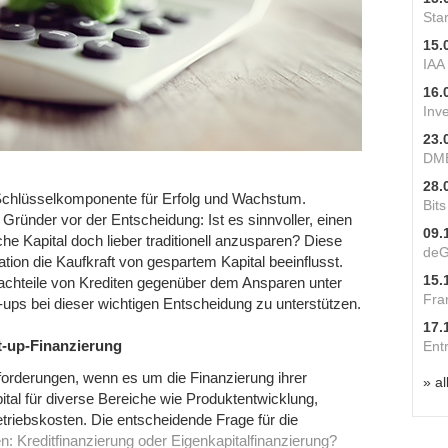
Star
15.
IAA
16.
Inv
23.
DME
28.
e Schlüsselkomponente für Erfolg und Wachstum.
Bit
 Gründer vor der Entscheidung: Ist es sinnvoller, einen
09.
he Kapital doch lieber traditionell anzusparen? Diese
deG
lation die Kaufkraft von gespartem Kapital beeinflusst.
15.
 Nachteile von Krediten gegenüber dem Ansparen unter
Fra
t-ups bei dieser wichtigen Entscheidung zu unterstützen.
17.
t-up-Finanzierung
Ent
forderungen, wenn es um die Finanzierung ihrer
» al
tal für diverse Bereiche wie Produktentwicklung,
riebskosten. Die entscheidende Frage für die
n: Kreditfinanzierung oder Eigenkapitalfinanzierung?