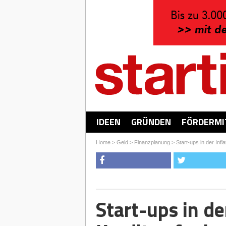
IDEEN
GRÜNDEN
FÖRDERMI
Home
>
Geld
>
Finanzplanung
>
Start-ups in der Inf
Start-ups in de