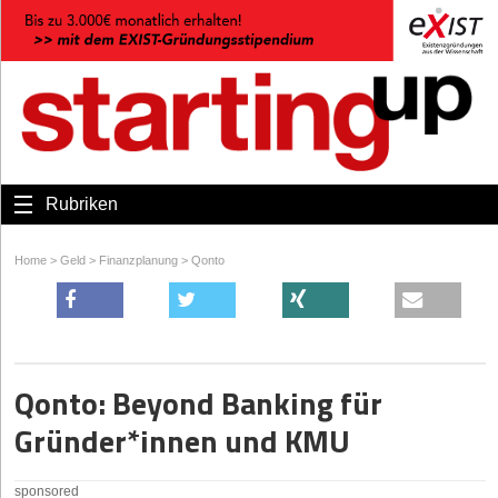
Rubriken
Home
>
Geld
>
Finanzplanung
>
Qonto
Qonto: Beyond Banking für
Gründer*innen und KMU
sponsored