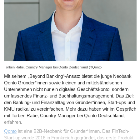
Torben Rabe, Country Manager bei Qonto Deutschland @Qonto
Mit seinem „Beyond Banking“-Ansatz bietet die junge Neobank
Qonto Gründer*innen sowie kleinen und mittelständischen
Unternehmen nicht nur ein digitales Geschäftskonto, sondern
umfassendes Finanz- und Buchhaltungsmanagement. Das Ziel:
den Banking- und Finanzalltag von Gründer*innen, Start-ups und
KMU radikal zu vereinfachen. Mehr dazu haben wir im Gespräch
mit Torben Rabe, Country Manager bei Qonto Deutschland,
erfahren.
Qonto
ist eine B2B-Neobank für Gründer*innen. Das FinTech-
Start-up wurde 2016 in Frankreich gegründet, das erste Produkt