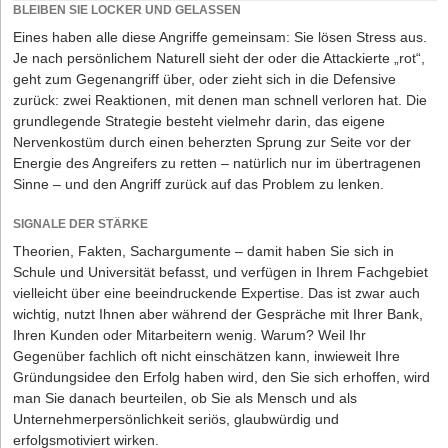
BLEIBEN SIE LOCKER UND GELASSEN
Exit statt langfristiger Investitionen: Was Gründer
Eines haben alle diese Angriffe gemeinsam: Sie lösen Stress aus.
wirklich absichern sollten
Je nach persönlichem Naturell sieht der oder die Attackierte „rot“,
geht zum Gegenangriff über, oder zieht sich in die Defensive
04.08.206
|
Unternehmer-Typen
zurück: zwei Reaktionen, mit denen man schnell verloren hat. Die
„Reichweite ist nicht Wachstum“: Warum Ex-
grundlegende Strategie besteht vielmehr darin, das eigene
Zalando-Managerin Dr. Saskia Appelhoff heute auf
Nervenkostüm durch einen beherzten Sprung zur Seite vor der
Energie des Angreifers zu retten – natürlich nur im übertragenen
Community-Building setzt
Sinne – und den Angriff zurück auf das Problem zu lenken.
SIGNALE DER STÄRKE
Theorien, Fakten, Sachargumente – damit haben Sie sich in
Schule und Universität befasst, und verfügen in Ihrem Fachgebiet
vielleicht über eine beeindruckende Expertise. Das ist zwar auch
wichtig, nutzt Ihnen aber während der Gespräche mit Ihrer Bank,
Ihren Kunden oder Mitarbeitern wenig. Warum? Weil Ihr
Gegenüber fachlich oft nicht einschätzen kann, inwieweit Ihre
Gründungsidee den Erfolg haben wird, den Sie sich erhoffen, wird
man Sie danach beurteilen, ob Sie als Mensch und als
Unternehmerpersönlichkeit seriös, glaubwürdig und
erfolgsmotiviert wirken.