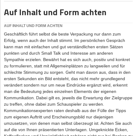
klar definiert – Ihre festen Termine. Diese gehören in Ihren
Kalender. Für alle anderen Aufgaben gilt: Sobald wie möglich,
Auf Inhalt und Form achten
wenn es gerade passt. Also schreiben Sie diese in die
klassische Aufgabenliste, allerdings jetzt als klar definierte, für
AUF INHALT UND FORM ACHTEN
das Gehirn leicht zu verarbeitende, konkrete nächste
Handlungen.
Geschäftlich führt selbst die beste Verpackung nur dann zum
Erfolg, wenn auch der Inhalt stimmt. Im persönlichen Gespräch
Zur Checkliste Stolperstein Aufgabenliste
kann man mit einfachen und gut verständlichen ersten Sätzen
punkten und durch Small Talk und Interesse am anderen
Seite 3 von 3
Sympathie erzielen. Bewährt hat es sich auch, positiv und konkret
Schluss mit der Aufschieberitis
zu formulieren, statt mit Allgemeinplätzen zu langweilen und für
Schritt 4
schlechte Stimmung zu sorgen. Geht man davon aus, dass in den
Schritt 1
ersten Sekunden ein Bild entsteht, das nicht mehr grundlegend
verändert sondern nur um neue Eindrücke ergänzt wird, erkennt
man die Bedeutung jedes einzelnen Elements der eigenen
Kommunikation. Dabei gilt es, jeweils die Erwartung der Zielgruppe
zu treffen, ohne dabei zum Schauspieler zu werden.
Hat Ihnen der Artikel gefallen?
Kommunikationsexperten raten deshalb aus der Fülle der Tipps
zum eigenen Auftritt und Erscheinungsbild nur diejenigen
Dann melden Sie sich kostenlos für unseren
Newsletter
an, um
umzusetzen, von denen man selbst überzeugt ist. Achten Sie auch
exklusive Inhalte zu erhalten.
auf die von Ihnen präsentierten Unterlagen. Umgeknickte Ecken,