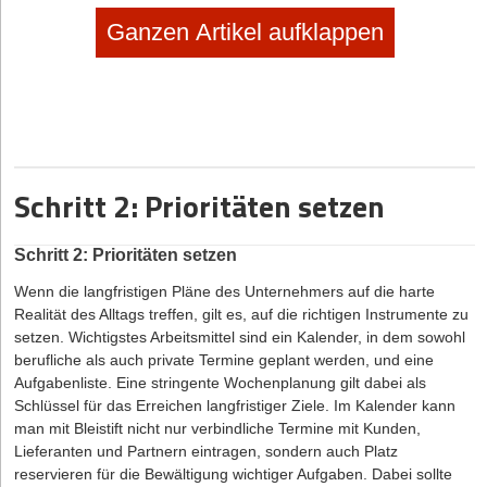
Ganzen Artikel aufklappen
Schritt 3
Organisieren Sie
Ihre Aufgaben nach einer
festen Struktur.
Je nachdem, wie die Antwort auf diese Frage ausfällt, werden die
Schritt 2: Prioritäten setzen
Aufgaben unterschiedlich kategorisiert und nach einer festen
Struktur organisiert.
Lautet die Antwort: „Es hängt eigentlich aktuell keine
Schritt 2: Prioritäten setzen
konkrete Handlung an diesem Element“, gibt es drei mögliche
Wenn die langfristigen Pläne des Unternehmers auf die harte
Kategorien:
Realität des Alltags treffen, gilt es, auf die richtigen Instrumente zu
Müll: Die Aufgabe ist inzwischen unwichtig/irrelevant geworden.
setzen. Wichtigstes Arbeitsmittel sind ein Kalender, in dem sowohl
Ganz klar: Diese Elemente wandern direkt an einen Ort, den Sie
berufliche als auch private Termine geplant werden, und eine
schon lange eingerichtet haben und der sich vermutlich unter
Aufgabenliste. Eine stringente Wochenplanung gilt dabei als
Ihrem Bürotisch befindet.
Schlüssel für das Erreichen langfristiger Ziele. Im Kalender kann
Nicht aktuell: Es handelt sich um etwas, über das Sie noch
man mit Bleistift nicht nur verbindliche Termine mit Kunden,
einmal schlafen wollen bzw. was erst später entschieden
Lieferanten und Partnern eintragen, sondern auch Platz
werden soll. Oder es ist ein Plan (oder Wunschtraum), den Sie
reservieren für die Bewältigung wichtiger Aufgaben. Dabei sollte