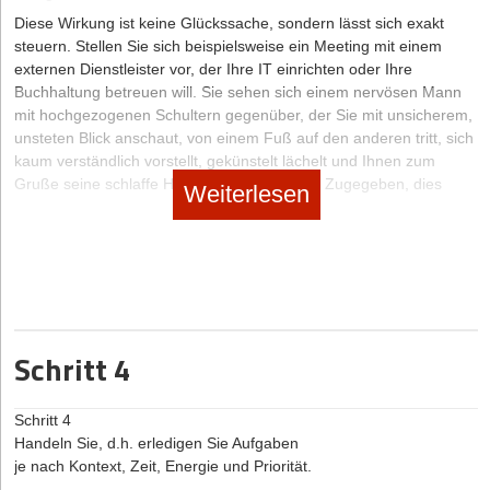
Diese Wirkung ist keine Glückssache, sondern lässt sich exakt
steuern. Stellen Sie sich beispielsweise ein Meeting mit einem
externen Dienstleister vor, der Ihre IT einrichten oder Ihre
Buchhaltung betreuen will. Sie sehen sich einem nervösen Mann
mit hochgezogenen Schultern gegenüber, der Sie mit unsicherem,
unsteten Blick anschaut, von einem Fuß auf den anderen tritt, sich
kaum verständlich vorstellt, gekünstelt lächelt und Ihnen zum
Gruße seine schlaffe Hand entgegenstreckt. Zugegeben, dies
Weiterlesen
klingt scharf überzeichnet – aber Sie sehen gleich, worauf es
ankommt: Signale der Stärke senden Sie dann aus, wenn Sie sich
in aufrechter Haltung präsentieren, mit einer guten, nicht
übertriebenen Körperspannung, wenn Sie tief und ruhig atmen und
Ihrem Gegenüber mit offenem und festem Blick begegnen.
Bemühen Sie sich um eine klare Sprache in einem angenehmen
Grundtempo, um kurze, gegliederte Sätze mit klaren und
Schritt 4
anschaulichen Botschaften und Beispielen. Hören Sie sehr
aufmerksam zu, nehmen Sie die Signale Ihres Gesprächspartners
wahr und gehen Sie auf seine Anliegen ein.
Schritt 4
Handeln Sie, d.h. erledigen Sie Aufgaben
DIE DREI WICHTIGSTEN REGELN
je nach Kontext, Zeit, Energie und Priorität.
1. Eine positive Einstellung zur eigenen Person.