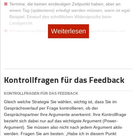
unterlegen fühlen, mindert das Ihre Erfolgschancen beträchtlich.
Termine, die keinen eindeutigen Zeitpunkt haben, aber an
Das gleiche gilt, wenn Sie sich überlegen fühlen und dies Ihrem
einem Tag (spätestens) erledigt werden müssen, wann ist egal.
Gesprächspartner zeigen: Niemand lässt sich gern belehren.
Beispiel: Einwurf des schriftlichen Widerspruchs beim
Lassen Sie sich deshalb von Menschen Ihres Vertrauens oder in
Landgericht.
einer Supervisionsgruppe Feedback zu Ihrer persönlichen Wirkung
Weiterlesen
Informationen/Warnungen über bald ablaufende Fristen und
geben.
sonstige Ereignisse, auf die Sie sich eventuell vorbereiten
wollen bzw. Maßnahmen ergreifen wollen. Beispiel: Ablauf
Kündigungsfrist Mietvertrag externer Lagerraum.
Ereignisse an diesem Tag, die Sie nicht direkt betreffen, an die
Sie aber an dem Tag erinnert werden möchten. Beispiel:
Abiturprüfung Mathe Max.
Kontrollfragen für das Feedback
KONTROLLFRAGEN FÜR DAS FEEDBACK
Gleich welche Strategie Sie wählen, wichtig ist, dass Sie im
Gesprächsverlauf per Frage kontrollieren, ob der
Gesprächspartner Ihre Argumente anerkennt. Ihre Kontrollfrage
bezieht sich dabei nur auf das wichtigste Argument (Power-
Argument). Sie müssen also nicht nach jedem Argument aktiv
werden. Fragen Sie am besten: „Habe ich in diesem Punkt