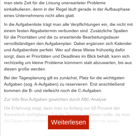
vielleicht irgendwann mal angehen möchten, für den der
man stets Zeit für die Lösung unerwarteter Probleme
Zeitpunkt aber gerade unpassend ist. Handelt es sich um
einkalkulieren, denn in der Regel läuft gerade in der Aufbauphase
Ersteres, tragen Sie das Element an dem Tag in Ihren Kalender
eines Unternehmens nicht alles glatt.
ein, an dem Sie voraussichtlich die Entscheidung treffen können
In die Aufgabenliste trägt man alle Verpflichtungen ein, die nicht mit
bzw. müssen. Handelt es sich eher um einen Plan/Wunsch, den
einem festen Abgabetermin verbunden sind. Zusätzliche Spalten
Sie vielleicht irgendwann mal angehen könnten, dann legen Sie
für die Prioritäten und die zu erwartende Bearbeitungsdauer
ihn in dem neu anzulegenden Ordner „Vielleicht irgendwann
vervollständigen den Aufgabenplan. Dabei ergänzen sich Kalender
mal“ ab. Diesen Ordner schauen Sie zukünftig, wenn Ihnen
und Aufgabenliste perfekt. Wer auf diese Weise frühzeitig dafür
danach ist, einfach mal durch. Sobald der Moment kommt, an
sorgt, dass er Prioritäten und Deadlines im Blick behält, kann sich
dem Sie sagen: „Ja, das kann ich jetzt wirklich mal angehen!“,
rechtzeitig um kleine Probleme kümmern statt abzuwarten, bis aus
wandert der Plan/Wunsch in die Kategorie „aktiv“.
diesen große werden.
Archiv: Es handelt sich um etwas, an dem keine konkrete
Bei der Tagesplanung gilt es zunächst, Platz für die wichtigsten
Handlung hängt, aber das Sie aus irgendeinem Grund
Aufgaben (sog. A-Aufgaben) zu reservieren. Erst anschließend
aufheben möchten bzw. müssen – sei es für Referenzzwecke,
kommen die B- und vielleicht noch die C-Aufgaben.
aus Sentimentalität, fürs Finanzamt, zur Information oder zum
Zur Info-Box Aufgaben gewichten durch ABC-Analyse
Beweisen, dass man das Geburtstagsgeschenk von Tante
Hertha (den tollen Strickpulli mit den Entenmotiven) doch sehr
Die Erfahrung zeigt, dass man zu Anfang nur 60 Prozent der
schätzt, wenn sie mal zu Besuch kommt.
theoretisch verfügbaren Zeit für Termine verplanen sollte, da man
die Dauer von Kundengesprächen und Sitzungen nie genau
Weiterlesen
Alle anderen Elemente sind mit einer echten physischen Handlung
planen kann. Nicht benötigte Pufferzeiten lassen sich von Anfang
verbunden. Es geht nun darum, diese klar zu identifizieren. Hierbei
an für Telefonate und die Vor- und Nachbereitung nutzen. In diese