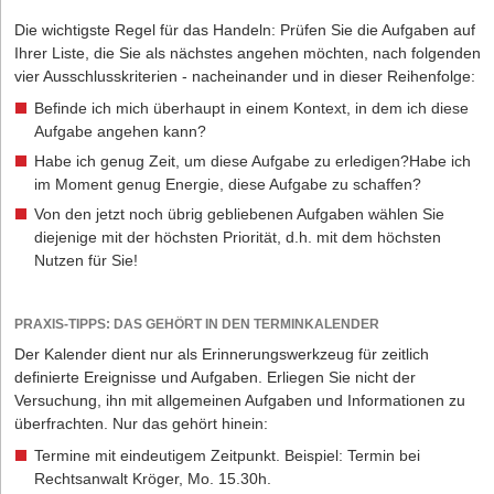
Machen Sie sich Ihre besonderen Stärken bewusst und fördern Sie
Die wichtigste Regel für das Handeln: Prüfen Sie die Aufgaben auf
Ihre Selbstakzeptanz – am besten mit Hilfe Ihrer Freunde oder,
Ihrer Liste, die Sie als nächstes angehen möchten, nach folgenden
besser noch, mit Unterstützung eines professionellen Coaches.
vier Ausschlusskriterien - nacheinander und in dieser Reihenfolge:
Wenn Sie selbst nicht an sich glauben, können Sie nicht erwarten,
Befinde ich mich überhaupt in einem Kontext, in dem ich diese
dass andere dies tun.
Aufgabe angehen kann?
2. Eine positive Einstellung zur eigenen Idee.
Habe ich genug Zeit, um diese Aufgabe zu erledigen?Habe ich
Inwieweit können Sie sich mit Ihrem Gründungskonzept
im Moment genug Energie, diese Aufgabe zu schaffen?
identifizieren? Sind Sie in der Lage, Ihre Vorstellungen auch gegen
Kritik zu verteidigen? Genau das wird Ihr Gegenüber prüfen, und
Von den jetzt noch übrig gebliebenen Aufgaben wählen Sie
zwar schonungslos. Wichtig: Spielen Sie vorab im Rollenspiel
diejenige mit der höchsten Priorität, d.h. mit dem höchsten
durch, wie Sie auf sachliche Einwände und die unten
Nutzen für Sie!
angesprochenen Fangfragen reagieren. Machen Sie sich im
Vorfeld bewusst, was das Besondere und Einmalige Ihres
PRAXIS-TIPPS: DAS GEHÖRT IN DEN TERMINKALENDER
Konzepts ist. Legen Sie sich drei bis fünf Kernbotschaften zurecht
und argumentieren Sie mit eigenen Erfahrungen,
Der Kalender dient nur als Erinnerungswerkzeug für zeitlich
Referenzprojekten, Untersuchungen und Fakten, um den
definierte Ereignisse und Aufgaben. Erliegen Sie nicht der
Kundennutzen und die Marktchancen Ihrer Idee jederzeit offensiv
Versuchung, ihn mit allgemeinen Aufgaben und Informationen zu
herausstellen zu können.
überfrachten. Nur das gehört hinein:
3. Eine positive Einstellung zum Gegenüber.
Termine mit eindeutigem Zeitpunkt. Beispiel: Termin bei
Treten Sie wertschätzend und partnerschaftlich auf. Wenn Sie sich
Rechtsanwalt Kröger, Mo. 15.30h.