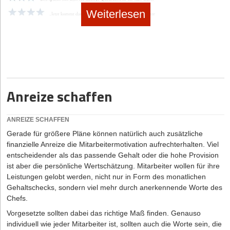
Weiterlesen
Anreize schaffen
Verständlichkeit ist eine der wichtigs­ten Voraussetzungen, um
ANREIZE SCHAFFEN
Informationen erfolgreich weiterzugeben. Wer seine Argumente
Gerade für größere Pläne können natürlich auch zusätzliche
präsentiert, muss sich überlegen, ob diese bei den Adressaten
finanzielle Anreize die Mitarbeitermotivation aufrechterhalten. Viel
auch verständlich ankommen. Je einfacher Sie sprechen, umso
entscheidender als das passende Gehalt oder die hohe Provision
besser werden Sie verstanden. Dies ist eine Binsenweisheit,
ist aber die persönliche Wertschätzung. Mitarbeiter wollen für ihre
dennoch wird ständig gegen sie verstoßen. Jedes Argument kann
Leistungen gelobt werden, nicht nur in Form des monatlichen
in unkomplizierter Weise mit geläufigen und anschaulichen
Gehaltschecks, sondern viel mehr durch anerkennende Worte des
Formulierungen erläutert werden. Je schwieriger der Inhalt ist,
Chefs.
umso wichtiger ist eine einfache Darstellung. Kurze Sätze,
Vorgesetzte sollten dabei das richtige Maß finden. Genauso
geläufige Wörter, nachvollziehbare Bilder und Vergleiche sind die
individuell wie jeder Mitarbeiter ist, sollten auch die Worte sein, die
wesentlichen Instrumente.