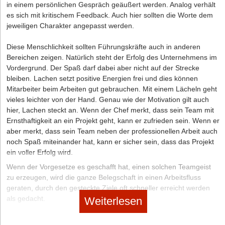
in einem persönlichen Gespräch geäußert werden. Analog verhält
Durch visuelle Unterstützung wird eine einfache Darstellung
es sich mit kritischem Feedback. Auch hier sollten die Worte dem
zusätzlich gefördert. Mehr zeigen, weniger reden – diese Regel
jeweiligen Charakter angepasst werden.
gilt! Leiten Sie ein wichtiges Argument stets mit einer persönlichen
Anrede ein, das schafft Aufmerksamkeit. Achten Sie darauf, dass
Diese Menschlichkeit sollten Führungskräfte auch in anderen
sich Ihre Stimme den Argumenten anpasst. Sprechen Sie sicher
Bereichen zeigen. Natürlich steht der Erfolg des Unternehmens im
und begeisternd. Heben Sie die Stimme zu Anfang an (weckt
Vordergrund. Der Spaß darf dabei aber nicht auf der Strecke
Erwartung) und lassen Sie sie am Ende fallen (Endgültigkeit).
bleiben. Lachen setzt positive Energien frei und dies können
Schildern Sie Vorteile so konkret wie möglich. Malen Sie Vorteile
Mitarbeiter beim Arbeiten gut gebrauchen. Mit einem Lächeln geht
detailliert aus, dann entsteht vor den Augen Ihres
vieles leichter von der Hand. Genau wie der Motivation gilt auch
Gesprächspartners ein klares Bild.
hier, Lachen steckt an. Wenn der Chef merkt, dass sein Team mit
Ernsthaftigkeit an ein Projekt geht, kann er zufrieden sein. Wenn er
aber merkt, dass sein Team neben der professionellen Arbeit auch
noch Spaß miteinander hat, kann er sicher sein, dass das Projekt
ein voller Erfolg wird.
Wenn der Vorgesetze es geschafft hat, einen solchen Teamgeist
zu erzeugen, wird die ganze Belegschaft in einen Arbeitsfluss
geraten, durch den gesteckte Ziele oft schneller erreicht werden
als gedacht.
Weiterlesen
MOTIVATIONS-TIPPS FÜR CHEFS