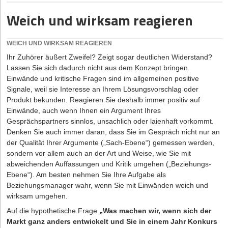
die Finanzierung des ganzen Unternehmens verhindern. „Oft
Weich und wirksam reagieren
erlaubt der äußere Eindruck, den der Gründer vermittelt, bereits
eine gute Einschätzung, ob wir einen Kredit anbieten können“,
berichtet Firmenkundenbetreuer Stefan S. aus dem Alltag seiner
WEICH UND WIRKSAM REAGIEREN
Bank.
Ihr Zuhörer äußert Zweifel? Zeigt sogar deutlichen Widerstand?
Zur Checkliste So gelingt der gute erste Eindruck
Lassen Sie sich dadurch nicht aus dem Konzept bringen.
Einwände und kritische Fragen sind im allgemeinen positive
FARBEN UND IHRE WIRKUNG
Signale, weil sie Interesse an Ihrem Lösungsvorschlag oder
Je nach Bedeutung eines Gesprächs lohnt es sich, sich auch mit
Produkt bekunden. Reagieren Sie deshalb immer positiv auf
den Feinheiten der eigenen Wirkung vertraut zu machen. Farben
Einwände, auch wenn Ihnen ein Argument Ihres
zum Beispiel wirken ganz unterschiedlich. Während dieselbe Farbe
Gesprächspartners sinnlos, unsachlich oder laienhaft vorkommt.
den einen optimal zur Geltung bringt, wirkt der andere blass und
Denken Sie auch immer daran, dass Sie im Gespräch nicht nur an
geschwächt. Besondere Aufmerksamkeit erfordern auch Brillen
der Qualität Ihrer Argumente („Sach-Ebene“) gemessen werden,
und Bärte, die das Gesicht im schlimmsten Fall verstecken und
sondern vor allem auch an der Art und Weise, wie Sie mit
unvorteilhaft wirken lassen. Durch die Auswahl der richtigen
abweichenden Auffassungen und Kritik umgehen („Beziehungs-
Fassung samt entspiegelter Gläser kann man dem genauso
Ebene“). Am besten nehmen Sie Ihre Aufgabe als
entgegenwirken wie durch die regelmäßige Reinigung der Brille.
Beziehungsmanager wahr, wenn Sie mit Einwänden weich und
Genau wie eine gepflegte Frisur für Gründer aller Branchen Pflicht
wirksam umgehen.
ist, kann auch ein gepflegter Bart positiv wirken. Bei Gründerinnen
Auf die hypothetische Frage
„Was machen wir, wenn sich der
ist die Wahl des richtigen Schmucks ein kontrovers diskutiertes
Markt ganz anders entwickelt und Sie in einem Jahr Konkurs
Thema. Konsens besteht dahingehend, dass dezentes