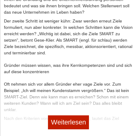
höchsten Nutzen wiederholen: Wenn es weniger als zwei
bedeutet und was sie ihnen bringen soll. Welchen Stellenwert soll
Minuten dauert – erledigen Sie es sofort!
das neue Unternehmen im Leben haben?
Der zweite Schritt ist weniger kühn: Zwar werden erneut Ziele
Seite 2 von 3
formuliert, nun aber konkreter. In welchen Schritten kann die Vision
Schluss mit der Aufschieberitis
erreicht werden? „Wichtig ist dabei, sich die Ziele SMART zu
Schritt 4
setzen“, betont Gese-Klier. Als SMART (engl. für schlau) werden
Schritt 1
Ziele bezeichnet, die spezifisch, messbar, aktionsorientiert, rational
und terminierbar sind.
Schritt 1
Gründer müssen wissen, was ihre Kernkompetenzen sind und sich
auf diese konzentrieren
Oft nehmen sich vor allem Gründer eher vage Ziele vor. Zum
Beispiel: „Ich will meinen Kundenstamm vergrößern.“ Das ist kein
SMART-Ziel. Denn wie kann man es erreichen? Schon mit einem
Diese Artikel könnten Sie auch interessieren:
weiteren Kunden? Wann will ich am Ziel sein? Das alles bleibt
unklar.
06.08.2026
|
Gründerstorys
Nach den Kriterien von SMART umformuliert, lautet das Ziel
KI-Schockstarre oder Milliardenmarkt? Wie ein
Weiterlesen
besser: Ich will bis September mindestens 20 neue Kunden in der
Düsseldorfer Spin-off den Tech-Giganten die Stirn
Kartei haben (vorausgesetzt es ist rational, 20 Kunden finden zu