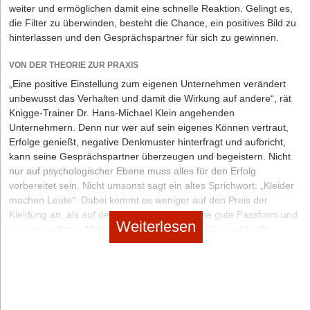
weiter und ermöglichen damit eine schnelle Reaktion. Gelingt es,
die Filter zu überwinden, besteht die Chance, ein positives Bild zu
hinterlassen und den Gesprächspartner für sich zu gewinnen.
VON DER THEORIE ZUR PRAXIS
„Eine positive Einstellung zum eigenen Unternehmen verändert
unbewusst das Verhalten und damit die Wirkung auf andere“, rät
Knigge-Trainer Dr. Hans-Michael Klein angehenden
Unternehmern. Denn nur wer auf sein eigenes Können vertraut,
Erfolge genießt, negative Denkmuster hinterfragt und aufbricht,
kann seine Gesprächspartner überzeugen und begeistern. Nicht
nur auf psychologischer Ebene muss alles für den Erfolg
vorbereitet sein. Nicht umsonst sagt ein altes Sprichwort: „Kleider
machen Leute“. Dabei kommt es weniger auf den Preis der
Kleidung an, als auf den richtigen Schnitt, eine gute Passform und
Weiterlesen
ein angenehmes Material. Schmutzflecken und ungebügelte
Kleidung sind genau wie Laufmaschen bei Strumpfhosen hingegen
keinesfalls akzeptabel. Es handelt sich dabei um Signalreize, die
dazu führen, dass der Gesprächspartner von der Optik auf
Eigenschaften der Person schließt. Das kann nicht nur
Geschäftsabschlüsse erschweren, sondern im schlimmsten Fall