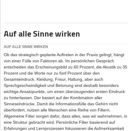
bietet
können). Dieses Ziel kann man im September genau prüfen: Habe
ich erreicht was ich wollte? Falls nicht – woran lag es?
06.08.2026
|
Verträge
Exit statt langfristiger Investitionen: Was Gründer
wirklich absichern sollten
Auf alle Sinne wirken
04.08.206
|
Unternehmer-Typen
AUF ALLE SINNE WIRKEN
„Reichweite ist nicht Wachstum“: Warum Ex-
Ob das strategisch geplante Auftreten in der Praxis gelingt, hängt
Zalando-Managerin Dr. Saskia Appelhoff heute auf
von einer Fülle von Faktoren ab. Im persönlichen Gespräch
Community-Building setzt
entscheiden das Erscheinungsbild zu 60 Prozent, die Akustik zu 35
Prozent und die Worte nur zu fünf Prozent über den
03.09.2026
|
News & Investments
Gesamteindruck. Kleidung, Frisur, Haltung, aber auch
Sprechgeschwindigkeit und Betonung sind deshalb besonders
Goliath im Gewand eines Start-ups: thyssenkrupp-
wichtige Ansatzpunkte, um einen überzeugenden ersten Eindruck
Spin-off pacemaker.ai wagt den Sprung in die USA
zu hinterlassen. Der basiert auf der Kombination aller
Sinneseindrücke. Damit die Informationsfülle das Gehirn nicht
überfordert, nutzen alle Menschen eine Reihe von Filtern.
Allgemeine Filter sorgen dafür, dass alles, was wir wahrnehmen, in
eine Struktur gebracht wird. Persönliche Filter basierend auf
Erfahrungen und Lernprozessen fokussieren die Aufmerksamkeit