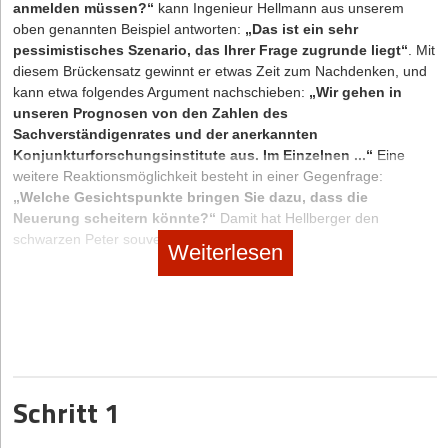
anmelden müssen?“
kann Ingenieur Hellmann aus unserem
Unterstatement immer eine gute Wahl ist. Gleiches gilt auch für
oben genannten Beispiel antworten:
„Das ist ein sehr
den Kleidungsstil: lieber etwas underdressed als overdressed. „Die
pessimistisches Szenario, das Ihrer Frage zugrunde liegt“
. Mit
ausgewählte Kleidung und die Accessoires sollten zur Person und
diesem Brückensatz gewinnt er etwas Zeit zum Nachdenken, und
zum Anlass passen“, fasst Knigge-Trainer Dr. Klein zusammen.
kann etwa folgendes Argument nachschieben:
„Wir gehen in
Zur Checkliste Tipps zum Umgang mit und in den Medien
unseren Prognosen von den Zahlen des
Sachverständigenrates und der anerkannten
Konjunkturforschungsinstitute aus. Im Einzelnen ...“
Eine
weitere Reaktionsmöglichkeit besteht in einer Gegenfrage:
„Welche Gesichtspunkte bringen Sie dazu, dass die
Neuerung scheitern könnte?“
Damit hat Hellberger den
schwarzen Peter souverän zurück gespielt.
Weiterlesen
Auch Trainer Schuler kann zunächst auf Zeit spielen, als Ihm das
Totschlagargument
„Es gibt im Training keine
Erfolgskontrolle!“
entgegen gehalten wird. Sein Brückensatz
könnte lauten:
„Das mag auf den ersten Blick so aussehen“
.
Dann folgen seine Sachargumente:
„Im Verhaltenstraining gibt
es – ähnlich wie in der Werbung und in der Erziehung – zwar
keine exakten Zahlen über das Ausmaß der Ver-
Schritt 1
haltensveränderungen. Allerdings haben sich Ersatzkriterien
im Management-Training bewährt. Darf ich Ihnen zwei