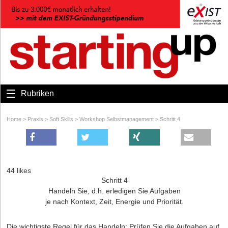
Rubriken
Home
>
Praxis
>
Soft Skills
>
Workshop Selbstmanagement
>
Schritt 4
44 likes
Schritt 4
Handeln Sie, d.h. erledigen Sie Aufgaben
je nach Kontext, Zeit, Energie und Priorität.
Die wichtigste Regel für das Handeln: Prüfen Sie die Aufgaben auf