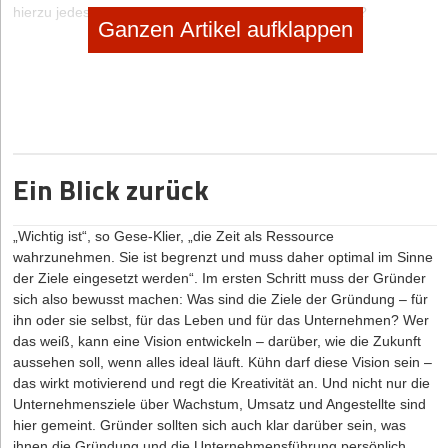
hierzu jedes Element an. Ist es tatsächlich noch aktuell?
Ganzen Artikel aufklappen
Liegt es wirklich in der richtigen Kategorie? Welche Aufgaben sind
überflüssig geworden, was müsste noch hinzukommen? Dieser
Schritt sollte mindestens im Wochenrhythmus durchgeführt
werden, mit gründlicheren Monatsdurchsichten und schließlich
einer sorgfältigen Grundüberholung des Systems alle sechs
Monate. Oft ist der Freitagvormittag der ideale Zeitpunkt für die
Wochendurchsicht. Die Hektik der Arbeitswoche klingt langsam
Ein Blick zurück
aus, das Wochenende steht vor der Tür, aber dennoch können Sie
noch Kunden und Kollegen im Büro erreichen, falls Ihnen bei der
Durchsicht jetzt noch etwas Wichtiges auffällt.
„Wichtig ist“, so Gese-Klier, „die Zeit als Ressource
wahrzunehmen. Sie ist begrenzt und muss daher optimal im Sinne
In der Regel fühlt man sich nach so einer Durchsicht übrigens sehr
der Ziele eingesetzt werden“. Im ersten Schritt muss der Gründer
entspannt, weil man nun tatsächlich alles unter Kontrolle hat und
sich also bewusst machen: Was sind die Ziele der Gründung – für
sicher sein kann, alles im Griff zu haben. Der typische Zeitpunkt,
ihn oder sie selbst, für das Leben und für das Unternehmen? Wer
an dem fast alle Menschen auf die eine oder andere Weise eine
das weiß, kann eine Vision entwickeln – darüber, wie die Zukunft
Art Komplettdurchsicht aller wichtigen Aufgaben vornehmen, ist
aussehen soll, wenn alles ideal läuft. Kühn darf diese Vision sein –
übrigens vor einer Urlaubsreise. Haben Sie schon mal bemerkt,
das wirkt motivierend und regt die Kreativität an. Und nicht nur die
dass Urlaubsfreude erst dann so richtig aufkommen kann, wenn
Unternehmensziele über Wachstum, Umsatz und Angestellte sind
Sie diese Pflichtaufgabe erledigt haben?
hier gemeint. Gründer sollten sich auch klar darüber sein, was
Abschließend möchte ich noch einmal den Satz mit dem
ihnen die Gründung und die Unternehmensführung persönlich