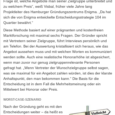
unfairen Angriff und lenken durch die Rückfrage die
Frage ist, welche Angebote man seiner Zielgruppe unterbreitet und
Aufmerksamkeit des Angreifers zurück auf die Sache.
zu welchem Preis“, weiß Visbal, früher viele Jahre lang
Projektleiter des Hamburger Gründungszentrums Enigma. „Da hat
Welche Abwehrstrategie Sie auch einsetzen: Lassen Sie sich
sich die von Enigma entwickelte Entscheidungsstrategie 104 im
niemals den Grad der Unfairness, die Lautstärke und die
Quartier bewährt.“
emotionale Stimmung vom anderen aufdrängen. Ihr Kopf muss
klar und kühl bleiben. Ein wenig Anspannung und Nervosität ist
Diese Methode basiert auf einer prägnanten und kostenfreien
jedoch durchaus positiv, denn dadurch aktivieren Sie die
Marktforschung mit maximal sechs Fragen. Der Gründer spricht
notwendige Energie und Leistungsbereitschaft. Nur wer innerlich
mit Vertretern seiner Zielgruppe, führt Interviews persönlich und
„aufgeladen“ ist, besitzt die entsprechende Dynamik und das
am Telefon. Bei der Auswertung kristallisiert sich heraus, wie das
Durchhaltevermögen, eine schwierige Präsentation oder
Angebot aussehen muss und mit welchen Worten es kommuniziert
Verhandlung mit Erfolg zu meistern.
werden sollte. Auch eine realistische Honorarhöhe ist abgesichert,
wenn man zuvor nur genug zielgruppenrelevante Personen
gefragt hat. „Wenn Vertreter der Wunschzielgruppe selbst sagen,
was sie maximal für ein Angebot zahlen würden, ist dies der klarste
Anhaltspunkt, den man bekommen kann.“ Die Basis für die
Entscheidung ist in dem Fall die Mehrheitsmeinung oder ein
Mittelwert bei Honorar oder Preis.
WORST-CASE-SZENARIO
Nach der Gründung geht es mit den
Entscheidungen weiter – da heißt es