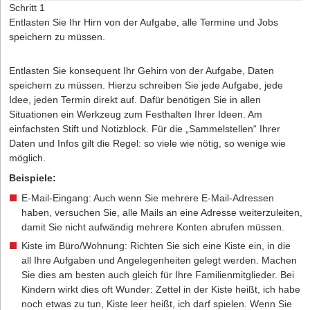
Beispiele geben: 1) ... 2) ...“
Schritt 1
Entlasten Sie Ihr Hirn von der Aufgabe, alle Termine und Jobs
Um positiv auf Einwände zu reagieren, können Sie auch auf die
speichern zu müssen.
Technik der bedingten Zustimmung zurückgreifen. Trainer Schuler
zum Beispiel hätte gute Chancen, seinen Gesprächspartner mit
folgender Formulierung zurück auf Kurs zu bringen:
„Ich bin
Entlasten Sie konsequent Ihr Gehirn von der Aufgabe, Daten
Ihnen dankbar, dass Sie den Punkt Erfolgskontrolle
speichern zu müssen. Hierzu schreiben Sie jede Aufgabe, jede
ansprechen ...“
. Eine weitere, wirksame Einwandtechnik ist die
Idee, jeden Termin direkt auf. Dafür benötigen Sie in allen
Vorteile-Nachteile-Methode.
„Das ist richtig, VIPS sind beim
Situationen ein Werkzeug zum Festhalten Ihrer Ideen. Am
Thema persönliches Coaching zurückhaltend“
, könnte etwa
einfachsten Stift und Notizblock. Für die „Sammelstellen“ Ihrer
Fitnesstrainerin Eva Schneider entgegnen (bedingte Zustimmung).
Daten und Infos gilt die Regel: so viele wie nötig, so wenige wie
„Wir dürfen aber nicht vergessen, dass persönliches
möglich.
Coaching in den USA längst Alltag ist, und sich derartige
Beispiele:
Trends erfahrungsgemäß zeitverzögert auch in Europa
E-Mail-Eingang: Auch wenn Sie mehrere E-Mail-Adressen
durchsetzen“
.
haben, versuchen Sie, alle Mails an eine Adresse weiterzuleiten,
Kurzum: Wenn ein berechtigter Nachteil angesprochen wird, ist es
damit Sie nicht aufwändig mehrere Konten abrufen müssen.
ratsam, diesen ehrlich zuzugeben. Dies fördert Ihre
Glaubwürdigkeit und mindert durchaus nicht Ihre reelen Chancen,
Kiste im Büro/Wohnung: Richten Sie sich eine Kiste ein, in die
den Gesprächspartner zu überzeugen.
all Ihre Aufgaben und Angelegenheiten gelegt werden. Machen
Sie dies am besten auch gleich für Ihre Familienmitglieder. Bei
Kindern wirkt dies oft Wunder: Zettel in der Kiste heißt, ich habe
UNFAIRE TAKTIKEN ABWEHREN
noch etwas zu tun, Kiste leer heißt, ich darf spielen. Wenn Sie