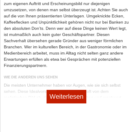
zum eigenen Auftritt und Erscheinungsbild nur diejenigen
umzusetzen, von denen man selbst überzeugt ist. Achten Sie auch
auf die von Ihnen präsentierten Unterlagen. Umgeknickte Ecken,
Kaffeeflecken und Unpünktlichkeit gehören nicht nur bei Banken zu
den absoluten Don’ts. Denn wer auf diese Dinge keinen Wert legt,
ist mutmaßlich auch kein guter Geschäftspartner. Diesen
Sachverhalt übersehen gerade Gründer aus weniger förmlichen
Branchen. Wer im kulturellen Bereich, in der Gastronomie oder im
Medienbereich arbeitet, muss im Alltag nicht selten ganz andere
Erwartungen erfüllen als etwa bei Gesprächen mit potenziellen
Überblick: Wichtige Entscheidungsmethoden
Finanzierungspartnern.
Seite 2 von 2
Entscheidungen treffen mit Methode
WIE DIE ANDEREN UNS SEHEN
104 im Quartier
Die meisten Unternehmer haben vor Augen, wie sie sich selbst
sehen. Diese Idealvorstellung weicht jedoch oft von dem
Weiterlesen
realistischen Bild ab, das andere von uns haben und erschwert
zugleich den selbstsicheren und positiven Auftritt. Überbrücken
lässt sich diese Kluft durch offenes und ehrliches Feedback aus
Hat Ihnen der Artikel gefallen?
dem eigenen Umfeld. Fragen Sie Freunde und Angehörige genau
wie Mitglieder Ihrer Zielgruppe um Rat und bitten Sie dabei um
Dann melden Sie sich kostenlos für unseren
Newsletter
an, um
schonungslos ehrliches Feedback. Denn nur wer weiß, wo er