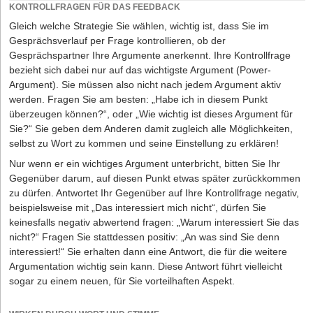
wahr und gehen Sie auf seine Anliegen ein.
KONTROLLFRAGEN FÜR DAS FEEDBACK
Gleich welche Strategie Sie wählen, wichtig ist, dass Sie im
DIE DREI WICHTIGSTEN REGELN
Gesprächsverlauf per Frage kontrollieren, ob der
1. Eine positive Einstellung zur eigenen Person.
Gesprächspartner Ihre Argumente anerkennt. Ihre Kontrollfrage
Machen Sie sich Ihre besonderen Stärken bewusst und fördern Sie
bezieht sich dabei nur auf das wichtigste Argument (Power-
Ihre Selbstakzeptanz – am besten mit Hilfe Ihrer Freunde oder,
Argument). Sie müssen also nicht nach jedem Argument aktiv
besser noch, mit Unterstützung eines professionellen Coaches.
werden. Fragen Sie am besten: „Habe ich in diesem Punkt
Wenn Sie selbst nicht an sich glauben, können Sie nicht erwarten,
überzeugen können?“, oder „Wie wichtig ist dieses Argument für
dass andere dies tun.
Sie?“ Sie geben dem Anderen damit zu­gleich alle Möglichkeiten,
selbst zu Wort zu kommen und seine Einstellung zu erklären!
2. Eine positive Einstellung zur eigenen Idee.
Inwieweit können Sie sich mit Ihrem Gründungskonzept
Nur wenn er ein wichtiges Argument unterbricht, bitten Sie Ihr
identifizieren? Sind Sie in der Lage, Ihre Vorstellungen auch gegen
Gegenüber darum, auf diesen Punkt etwas später zurückkommen
Kritik zu verteidigen? Genau das wird Ihr Gegenüber prüfen, und
zu dürfen. Antwortet Ihr Gegenüber auf Ihre Kontrollfrage negativ,
zwar schonungslos. Wichtig: Spielen Sie vorab im Rollenspiel
beispielsweise mit „Das interessiert mich nicht“, dürfen Sie
durch, wie Sie auf sachliche Einwände und die unten
keinesfalls negativ abwertend fragen: „Warum interessiert Sie das
angesprochenen Fangfragen reagieren. Machen Sie sich im
nicht?“ Fragen Sie stattdessen positiv: „An was sind Sie denn
Vorfeld bewusst, was das Besondere und Einmalige Ihres
interessiert!“ Sie erhalten dann eine Antwort, die für die weitere
Konzepts ist. Legen Sie sich drei bis fünf Kernbotschaften zurecht
Argumentation wichtig sein kann. Diese Antwort führt vielleicht
und argumentieren Sie mit eigenen Erfahrungen,
sogar zu einem neuen, für Sie vorteilhaften Aspekt.
Referenzprojekten, Untersuchungen und Fakten, um den
Kundennutzen und die Marktchancen Ihrer Idee jederzeit offensiv