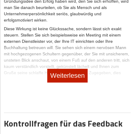
Gründungsidee den Erfolg haben wird, den Sie sich erhoffen, wird
04.08.206
|
Unternehmer-Typen
man Sie danach beurteilen, ob Sie als Mensch und als
„Reichweite ist nicht Wachstum“: Warum Ex-
Unternehmerpersönlichkeit seriös, glaubwürdig und
erfolgsmotiviert wirken.
Zalando-Managerin Dr. Saskia Appelhoff heute auf
Diese Wirkung ist keine Glückssache, sondern lässt sich exakt
Community-Building setzt
steuern. Stellen Sie sich beispielsweise ein Meeting mit einem
externen Dienstleister vor, der Ihre IT einrichten oder Ihre
03.09.2026
|
News & Investments
Buchhaltung betreuen will. Sie sehen sich einem nervösen Mann
Goliath im Gewand eines Start-ups: thyssenkrupp-
mit hochgezogenen Schultern gegenüber, der Sie mit unsicherem,
Spin-off pacemaker.ai wagt den Sprung in die USA
unsteten Blick anschaut, von einem Fuß auf den anderen tritt, sich
kaum verständlich vorstellt, gekünstelt lächelt und Ihnen zum
Gruße seine schlaffe Hand entgegenstreckt. Zugegeben, dies
Weiterlesen
klingt scharf überzeichnet – aber Sie sehen gleich, worauf es
ankommt: Signale der Stärke senden Sie dann aus, wenn Sie sich
in aufrechter Haltung präsentieren, mit einer guten, nicht
übertriebenen Körperspannung, wenn Sie tief und ruhig atmen und
Ihrem Gegenüber mit offenem und festem Blick begegnen.
Bemühen Sie sich um eine klare Sprache in einem angenehmen
Grundtempo, um kurze, gegliederte Sätze mit klaren und
Kontrollfragen für das Feedback
anschaulichen Botschaften und Beispielen. Hören Sie sehr
aufmerksam zu, nehmen Sie die Signale Ihres Gesprächspartners