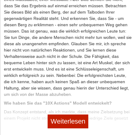
Fall dann unterschiedlich aussehen. Steht als Zielsetzung für das
dass Sie das Ergebnis auf einmal erreichen müssen. Betrachten
nächste Jahr beispielsweise die „Erhöhung des Umsatzes um 30
Sie dieses Bild als einen Berg, der auf dem Talboden Ihrer
Prozent“ auf dem Plan, sind alle auf langfristige Entwicklungen
gegenwärtigen Realität steht. Und erkennen Sie, dass Sie - um
angelegten Akquisitionstätigkeiten mit weniger Zeit und Aufwand zu
diesen Berg zu erklimmen - einen sehr unbequemen Weg gehen
bedenken. Mit Hilfe einer Akquisetabelle lässt sich zudem leicht
müssen. Das ist genau, was die wirklich erfolgreichen Leute tun:
visualisieren, in welcher Aktion welches Potenzial steckt – und mit
Sie tun Dinge, die andere Menschen nicht mehr tun wollen, weil sie
wie viel Prozent des eigenen Engagements und des individuellen
diese als unangenehm empfinden. Glauben Sie mir, ich spreche
Zeitaufwands man sie bedenken sollte.
hier nicht von natürlichen Reaktionen, und Sie lernen diese
Verhaltensweise auch nicht in der Schule. Die Fähigkeit, das
MATHEMATISCH ENTSCHEIDEN
bequeme Leben hinter sich zu lassen, ist eine Art Muskel, der sich
erst entwickeln muss. Und es ist eine Schlüsseleigenschaft, um
Nicht jeder Mensch entscheidet gleich. Sachliche Personen
wirklich erfolgreich zu sein. Nebenbei: Die erfolgreichsten Leute,
bevorzugen oft eine mathematische Herangehensweise. Dazu
die ich kenne, haben auch keinen Spaß an dieser unbequemen
listen sie im ersten Schritt alle Handlungsalternativen auf. Im
Haltung, aber sie wissen, dass genau hierin der Unterschied liegt,
zweiten gilt es die Kriterien zu definieren und zu gewichten, die für
um sich von der Masse abzuheben.
die Entscheidung relevant sind, mit Punkten von eins (weniger
wichtig) bis fünf (sehr wichtig). (Siehe dazu auch das folgende
Wie haben Sie das "10X Actions" Modell entwickelt?
Beispiel.)
Das Konzept entstand, als ich merkte, dass meine Zielsetzung bei
Der IT-Freiberufler Thomas stand vor der Entscheidung für eine
einem Projekt nicht stimmte, weil ich mir zu niedrige Ziele gesetzt
Weiterlesen
Weiterbildung. „In Frage kamen eine Entwicklung Richtung
hatte. Dies wiederum hinderte mich da-ran, das richtige
Projektmanagement, eine ITIL-Zertifizierung und eine SAP-
Motivationslevel zu erreichen. Die Leute unterschätzen massiv, wie