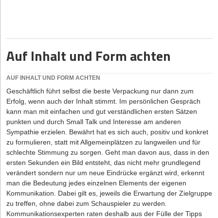
Schulung.“ Als Kriterien definierte er: Kosten bis 3000 Euro,
viel an Kraft, Ressourcen, Geld und Energie es bedarf, um sein
Erhöhung der Marktfähigkeit sowie Schulungsort Köln. Um den
Ziel als Entrepreneur zu erreichen. Gleichzeitig wird oft übersehen,
zweiten Punkt „Erhöhung der Marktfähigkeit“ professionell zu
mit welchem Grad an Ablehnung und Feindschaft man konfrontiert
klären, holte er den Rat eines Karriereberaters ein, der die ITIL-
wird, wenn man das ersehnte Ziel erreichen will. Das hängt damit
Schulung nach Blick auf den Lebenslauf und Gespräch mit dem
zusammen, dass die meisten Menschen die Welt lieber durch die
Auf Inhalt und Form achten
Faktor 2, das Projektmanagement mit 3 und SAP mit dem Faktor 1
harmonische, rosarote Brille sehen wollen. Also nochmal: 10X
bewertete. Am Ende entschied sich Thomas für eine Weiterbildung
beschreibt das Actions-Level, das notwendig ist, wenn Sie Ihre
zum Projektmanagementfachmann – obwohl diese etwas teurer
Lebensziele erreichen wollen. Gleichzeitig geht es bei dem
AUF INHALT UND FORM ACHTEN
war als 3000 Euro. Manche Dinge muss man erst schwarz auf
Konzept auch um die Tatsache, dass die Menschen zu viel Zeit
Geschäftlich führt selbst die beste Verpackung nur dann zum
weiß sehen – um sich dann doch „frei nach Bauch“ für die
darauf verwenden, sich im Wettbewerb zu beweisen, anstatt sich
Erfolg, wenn auch der Inhalt stimmt. Im persönlichen Gespräch
Alternative mit weniger Punkten zu entscheiden.
von vorneherein zum Ziel zu setzen, ihre Industrie bzw. ihren
kann man mit einfachen und gut verständlichen ersten Sätzen
Sektor dominieren zu wollen.
punkten und durch Small Talk und Interesse am anderen
BEISPIEL: GEWICHTENDES ENTSCHEIDEN
Kann man Selbstbewusstsein als Unternehmer lernen und
Sympathie erzielen. Bewährt hat es sich auch, positiv und konkret
Ein Grafiker überlegt, ob er sich selbständig machen oder als
trainieren?
zu formulieren, statt mit Allgemeinplätzen zu langweilen und für
Teilzeitkraft anstellen lassen soll. Zur Entscheidungsfindung
schlechte Stimmung zu sorgen. Geht man davon aus, dass in den
Ganz klar! Selbstbewusstsein ist eine wesentliche Zutat für einen
gewichtet er verschiedene Aspekte per Zahlen (von 1 weniger
ersten Sekunden ein Bild entsteht, das nicht mehr grundlegend
Entrepreneur. Volles Vertrauen und Überzeugung in das, was man
wichtig bis 5 sehr wichtig) und addiert die Werte:
verändert sondern nur um neue Eindrücke ergänzt wird, erkennt
tut, sind nicht nur Schlüsselfaktoren für den Erfolg, sondern auch
man die Bedeutung jedes einzelnen Elements der eigenen
Teil der Freude am Arbeitsleben.
Kommunikation. Dabei gilt es, jeweils die Erwartung der Zielgruppe
zu treffen, ohne dabei zum Schauspieler zu werden.
Kommunikationsexperten raten deshalb aus der Fülle der Tipps