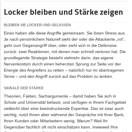
exklusive Inhalte zu erhalten.
steht, kann besser werden. Trotzdem: Der Kunde kennt nur den
Locker bleiben und Stärke zeigen
Blick in den Rückspiegel, für die Vision bleibt der Unternehmer
eintragen
zuständig – vom ersten Eindruck bis zur langfristigen
Geschäftsbeziehung.
BLEIBEN SIE LOCKER UND GELASSEN
Eines haben alle diese Angriffe gemeinsam: Sie lösen Stress aus.
Je nach persönlichem Naturell sieht der oder die Attackierte „rot“,
geht zum Gegenangriff über, oder zieht sich in die Defensive
zurück: zwei Reaktionen, mit denen man schnell verloren hat. Die
grundlegende Strategie besteht vielmehr darin, das eigene
Diese Artikel könnten Sie auch interessieren:
Nervenkostüm durch einen beherzten Sprung zur Seite vor der
Energie des Angreifers zu retten – natürlich nur im übertragenen
06.08.2026
|
Gründerstorys
Sinne – und den Angriff zurück auf das Problem zu lenken.
KI-Schockstarre oder Milliardenmarkt? Wie ein
Düsseldorfer Spin-off den Tech-Giganten die Stirn
SIGNALE DER STÄRKE
bietet
Theorien, Fakten, Sachargumente – damit haben Sie sich in
Schule und Universität befasst, und verfügen in Ihrem Fachgebiet
06.08.2026
|
Verträge
vielleicht über eine beeindruckende Expertise. Das ist zwar auch
wichtig, nutzt Ihnen aber während der Gespräche mit Ihrer Bank,
Exit statt langfristiger Investitionen: Was Gründer
Ihren Kunden oder Mitarbeitern wenig. Warum? Weil Ihr
wirklich absichern sollten
Gegenüber fachlich oft nicht einschätzen kann, inwieweit Ihre