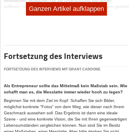
belastenden Situationen nur mit Unterstützung von außen
auflösen. „Der Gründer selbst sieht erst klar, wenn er dahin geleitet
Ganzen Artikel aufklappen
wird.“ Das kann auch ganz einfach über die richtigen Fragen
führen. „Das Entscheidungscoaching hat mir neue Möglichkeiten
offenbart, indem ich über die Fragen des Coachs nachdachte“,
sagt Sandra Kusche von Textpoint Charlie aus Hamburg
(
www.textpointcharlie.com
).
In anderen Entscheidungssituationen ist ein Coach gar nicht nötig.
Fortsetzung des Interviews
Da reicht es, einfach anders an die Dinge heranzugehen. So kann
zum Beispiel die Akquisition durch systematisches
Entscheidungsmanagement versachlicht werden. Die erste
FORTSETZUNG DES INTERVIEWS MIT GRANT CARDONE
Maßnahme hier: Alle Akquisitionsvorgänge auflisten. Dann folgt die
Einordnung und Bewertung: Welche Vorgänge sind wirklich
vielversprechend – im Sinn von Umsatz, persönlicher
Als Entrepreneur sollte das Mittelmaß kein Maßstab sein. Wie
Weiterentwicklung oder auch Spaß? Wer das bewertet, kann klar
schafft man es, die Messlatte immer wieder hoch zu legen?
entscheiden, wie viel Zeit er in welche Aktivitäten investiert. Da
Beginnen Sie mit dem Ziel im Kopf. Schaffen Sie sich Bilder,
verheißt der eine Kunde zwar Spaß, aber wenig Umsatz. Der
möglichst konkrete "Fotos" von dem Weg, wie dieser nach Ihrem
nächste Kunde verspricht zwar Umsatz, dieser muss aber durch
Geschmack aussehen soll. Das Ergebnis ist dann eine ideale
intensive Einarbeitung in ein neues Thema zunächst teuer erkauft
Szene - und eine konkrete Vision, die Sie mit Ihren gegenwärtigen
werden.
Lebensumständen vergleichen können. Nun sind Sie im Besitz
Je nach eigener Zielsetzung könnte die Gewichtung in so einem
eines Maßstabes, einer Messlatte. Aber bitte denken Sie nicht,