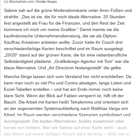
(c) iStockphoto.com / Amalia Vargas
Sabine sah auf die grüne Moderationskarte unter ihren Füßen und
strahlte: „Das ist sie, die für mich ideale Alternative. 20 Stunden
fest angestellt als Frau für die Finanzen, und den Rest der Zeit
kümmere ich mich um meine Grafiker.“ Damit meinte sie die
kaufmännische Unternehmensberatung, die sie als Diplom-
Kauffrau Kreativen anbieten wollte. Zuvor hatte ihr Coach drei
verschiedenfarbige Karten beschriftet und im Raum ausgelegt.
„20/20“ stand auf der grünen Karte, die für eine nebenberufliche
Selbständigkeit plädierte. „Grafikdesign-Agentur mit Tom“ war die
blaue Alternative. Und „Art Directorin festangestellt“ die gelbe.
Manche Dinge lassen sich vom Verstand her nicht erschließen. Da
kann man noch so viel Pro und Contra abwägen, lange Listen und
Excel-Tabellen erstellen – und hat am Ende immer noch keine
klare Sicht. Wenn der Blick auf Fakten versperrt ist, hilft oft der
Bauch. Die Arbeit mit Karten heißt Tetralemma und orientiert sich
an der sogenannten Systemaufstellung nach Matthias Varga von
Kibed. Im Raum werden verschiedene Szenarien symbolisiert und
durchgespielt: Die beiden Alternativen, beides zusammen oder
keines von beidem. Wer wie Sabine auf einer Karte steht – auch
das Sitzen auf einem farbigen Kissen wäre denkbar – fühlt, wie er