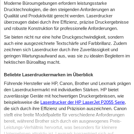
Moderne Büroumgebungen erfordern leistungsstarke
Drucktechnologien, die den steigenden Anforderungen an
Qualität und Produktivität gerecht werden. Laserdrucker
überzeugen dabei durch ihre Effizienz, präzise Druckergebnisse
und robuste Konstruktion für professionelle Anforderungen.
Sie bieten nicht nur eine hohe Druckgeschwindigkeit, sondern
auch eine ausgezeichnete Textschärfe und Farbbrillanz. Zudem
zeichnen sich Laserdrucker durch ihre Zuverlässigkeit und
geringen Wartungsaufwand aus, was sie zu idealen Begleitern im
hektischen Büroalltag macht.
Beliebte Laserdruckermarken im Überblick
Führende Hersteller wie HP, Canon, Brother und Lexmark prägen
den Laserdruckermarkt mit individuellen Stärken. HP bietet
zuverlässige Geräte mit hochwertigen Druckergebnissen, wie
beispielsweise die
Laserdrucker der HP LaserJet P2055 Serie
,
die sich durch ihre Effizienz und Präzision auszeichnen. Canon
stellt eine breite Modellpalette für verschiedene Anforderungen
bereit, während Brother sich durch ein ausgewogenes Preis-
Leistungs-Verhältnis hervortut, was besonders für kleinere
Unternehmen attraktiv ist. Lexmark konzentriert sich auf