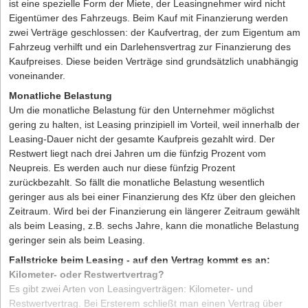
ist eine spezielle Form der Miete, der Leasingnehmer wird nicht
Eigentümer des Fahrzeugs. Beim Kauf mit Finanzierung werden
zwei Verträge geschlossen: der Kaufvertrag, der zum Eigentum am
Fahrzeug verhilft und ein Darlehensvertrag zur Finanzierung des
Kaufpreises. Diese beiden Verträge sind grundsätzlich unabhängig
voneinander.
Monatliche Belastung
Um die monatliche Belastung für den Unternehmer möglichst
gering zu halten, ist Leasing prinzipiell im Vorteil, weil innerhalb der
Leasing-Dauer nicht der gesamte Kaufpreis gezahlt wird. Der
Restwert liegt nach drei Jahren um die fünfzig Prozent vom
Neupreis. Es werden auch nur diese fünfzig Prozent
zurückbezahlt. So fällt die monatliche Belastung wesentlich
geringer aus als bei einer Finanzierung des Kfz über den gleichen
Zeitraum. Wird bei der Finanzierung ein längerer Zeitraum gewählt
als beim Leasing, z.B. sechs Jahre, kann die monatliche Belastung
geringer sein als beim Leasing.
Fallstricke beim Leasing - auf den Vertrag kommt es an:
Kilometer- oder Restwertvertrag?
Es gibt zwei Arten von Leasingverträgen: Kilometer- und
Restwertvertrag. Bei Ersterem schließt man einen Vertrag über