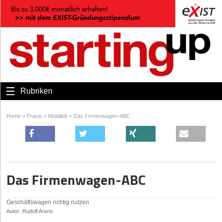
Rubriken
Home
>
Praxis
>
Mobilität
>
Das Firmenwagen-ABC
Das Firmenwagen-ABC
Geschäftswagen richtig nutzen
Autor: Rudolf Arens